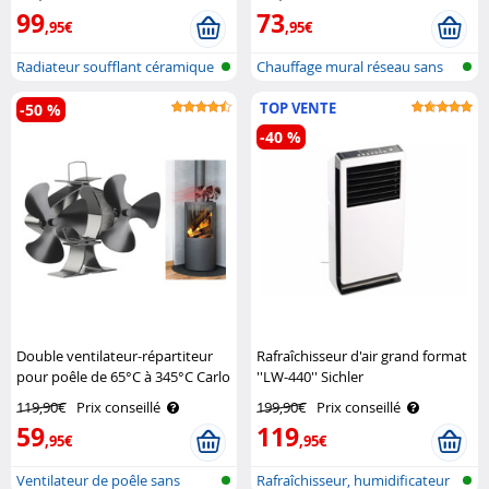
Haushaltsgeräte
99
73
,95€
,95€
Radiateur soufflant céramique
Chauffage mural réseau sans
avec ..
fil
TOP VENTE
-50 %
-40 %
Double ventilateur-répartiteur
Rafraîchisseur d'air grand format
pour poêle de 65°C à 345°C Carlo
''LW-440'' Sichler
Milano
119,90€
Prix conseillé
199,90€
Prix conseillé
59
119
,95€
,95€
Ventilateur de poêle sans
Rafraîchisseur, humidificateur