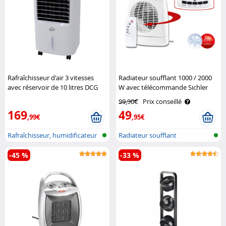
Rafraîchisseur d'air 3 vitesses
Radiateur soufflant 1000 / 2000
avec réservoir de 10 litres DCG
W avec télécommande Sichler
Haushaltsgeräte
99,90€
Prix conseillé
169
49
,99€
,95€
Rafraîchisseur, humidificateur
Radiateur soufflant
et p..
-45 %
-33 %