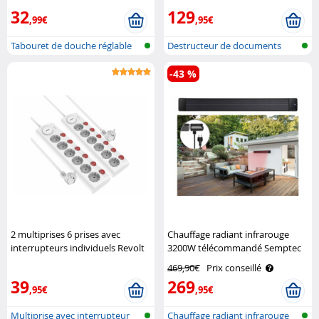
32
129
,99€
,95€
Tabouret de douche réglable
Destructeur de documents
en haut..
-43 %
2 multiprises 6 prises avec
Chauffage radiant infrarouge
interrupteurs individuels Revolt
3200W télécommandé Semptec
469,90€
Prix conseillé
39
269
,95€
,95€
Multiprise avec interrupteur
Chauffage radiant infrarouge