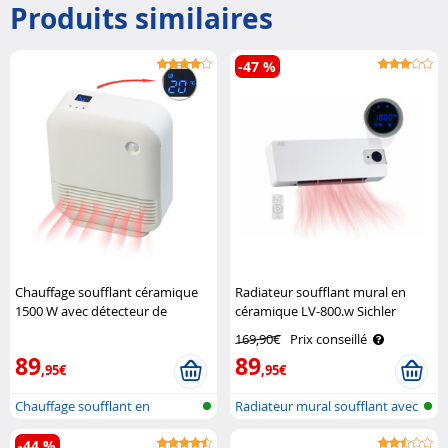
Produits similaires
-47 %
Chauffage soufflant céramique
Radiateur soufflant mural en
1500 W avec détecteur de
céramique LV-800.w Sichler
mouvement LV-550 Sichler
Haushaltsgeräte
169,90€
Prix conseillé
Haushaltsgeräte
89
89
,95€
,95€
Chauffage soufflant en
Radiateur mural soufflant avec
céramique av..
ther..
-44 %