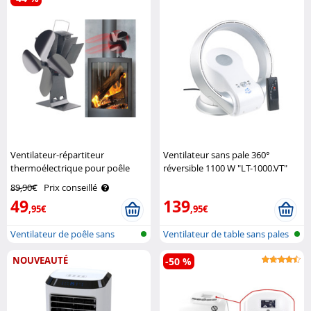
Ventilateur-répartiteur
Ventilateur sans pale 360°
thermoélectrique pour poêle
réversible 1100 W "LT-1000.VT"
Carlo Milano
Sichler Haushaltsgeräte
89,90€
Prix conseillé
49
139
,95€
,95€
Ventilateur de poêle sans
Ventilateur de table sans pales
électrici..
ave..
NOUVEAUTÉ
-50 %