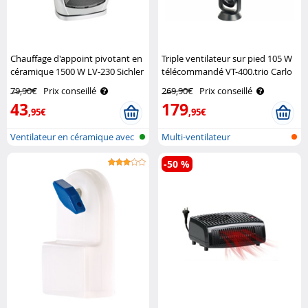
Chauffage d'appoint pivotant en
Triple ventilateur sur pied 105 W
céramique 1500 W LV-230 Sichler
télécommandé VT-400.trio Carlo
Milano
79,90€
Prix conseillé
269,90€
Prix conseillé
43
179
,95€
,95€
Ventilateur en céramique avec
Multi-ventilateur
therm..
-50 %