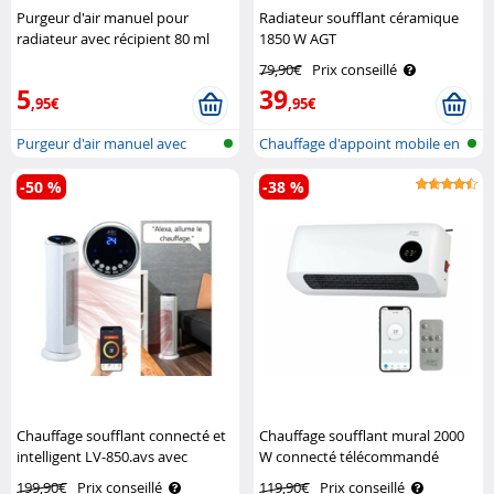
Purgeur d'air manuel pour
Radiateur soufflant céramique
radiateur avec récipient 80 ml
1850 W AGT
AGT
79,90€
Prix conseillé
5
39
,95€
,95€
Purgeur d'air manuel avec
Chauffage d'appoint mobile en
réservoir..
céram..
-50 %
-38 %
Chauffage soufflant connecté et
Chauffage soufflant mural 2000
intelligent LV-850.avs avec
W connecté télécommandé
commandes vocales Sichler
Sichler Haushaltsgeräte
199,90€
Prix conseillé
119,90€
Prix conseillé