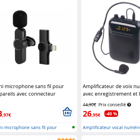
ni microphone sans fil pour
Amplificateur de voix n
pareils avec connecteur
avec enregistrement et 
ghtning (Reconditionné)
Callstel
Auvisio
44,90€
Prix conseillé
3
26
-40 %
,97€
,95€
i-microphone sans fil pour
Amplificateur vocal numér
on...
avec...