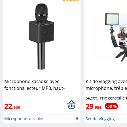
Microphone karaoké avec
Kit de vlogging ave
fonctions lecteur MP3, haut-
microphone, trépie
parleur et bluetooth
Auvisio
pour smartphone
59,90€
Prix conseillé
22
29
-50 %
,95€
,95€
Microphone karaoké
Set de Vlogging