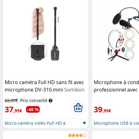
Micro caméra Full HD sans fil avec
Microphone à cond
microphone DV-310.mini
Somikon
professionnel avec 
et anneau LED
Auvi
69,90€
Prix conseillé
37
39
-46 %
,95€
,95€
Micro caméra vidéo Full HD à
Microphone USB à co
intégr...
avec...