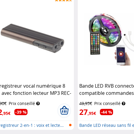
registreur vocal numérique 8
Bande LED RVB connect
 avec fonction lecteur MP3 REC-
compatible commandes 
0.mp3
Auvisio
Luminea Home Control
,90€
Prix conseillé
49,95€
Prix conseillé
2
27
-39 %
-44 %
,95€
,95€
egistreur 2-en-1 : voix et lecte...
Bande LED réseau sans fil 