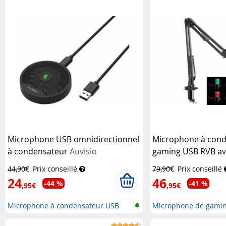
Microphone USB omnidirectionnel
Microphone à cond
à condensateur
Auvisio
gaming USB RVB ave
Auvisio
44,90€
Prix conseillé
79,90€
Prix conseillé
24
46
-44 %
-41 %
,95€
,95€
Microphone à condensateur USB
Microphone de gamin
condensateur...