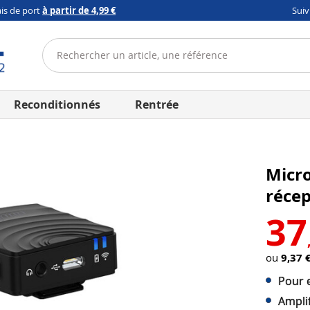
ais de port
à partir de 4,99 €
Sui
Reconditionnés
Rentrée
Micro
réce
37
ou
9,37 
Pour 
Amplif