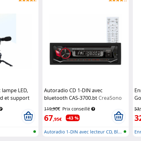
c lampe LED,
Autoradio CD 1-DIN avec
En
d et support
bluetooth CAS-3700.bt
CreaSono
Go
Somikon
30
119,90€
Prix conseillé
53
67
3
-43 %
,95€
Autoradio 1-DIN avec lecteur CD, Bl...
Enr