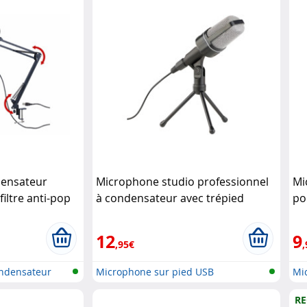
ensateur
Microphone studio professionnel
Mi
filtre anti-pop
à condensateur avec trépied
po
sio
Auvisio
12
9
,95€
,
ndensateur
Microphone sur pied USB
Mi
RE