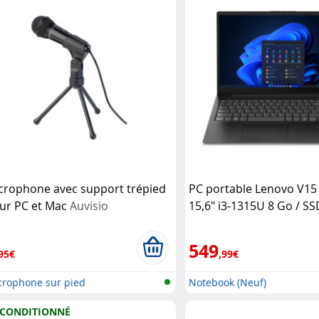
crophone avec support trépied
PC portable Lenovo V15
ur PC et Mac
Auvisio
15,6" i3-1315U 8 Go / S
Lenovo
549
95€
,99€
crophone sur pied
Notebook (Neuf)
CONDITIONNÉ