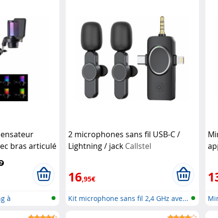
ensateur
2 microphones sans fil USB-C /
Mi
c bras articulé
Lightning / jack
Callstel
ap
Li
16
1
,95€
g à
Kit microphone sans fil 2,4 GHz ave...
Min
iPh