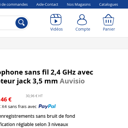
vi de commandes
Aide-Contact
Nos Magasins
Catalogues
Compte
Panier
Vidéos
Compte
Panier
phone sans fil 2,4 GHz avec
pteur jack 3,5 mm
Auvisio
30,96 € HT
,46 €
€
X4 sans frais avec
enregistrements sans bruit de fond
ication réglable selon 3 niveaux