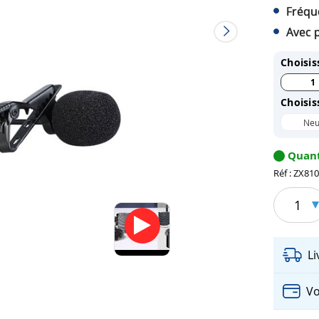
Fréqu
Avec p
Choisis
1
Choisis
Neu
Quant
Réf : ZX81
1
L
Vo