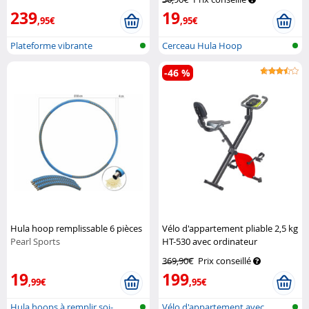
239
19
,95€
,95€
Plateforme vibrante
Cerceau Hula Hoop
d'exercices
-46 %
Hula hoop remplissable 6 pièces
Vélo d'appartement pliable 2,5 kg
Pearl Sports
HT-530 avec ordinateur
d'entraînement
Pearl Sports
369,90€
Prix conseillé
19
199
,99€
,95€
Hula hoops à remplir soi-
Vélo d'appartement avec