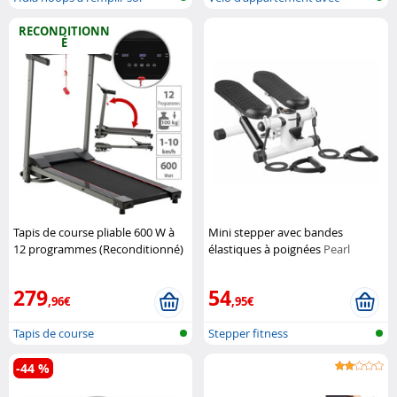
même
support pou...
RECONDITIONN
É
Tapis de course pliable 600 W à
Mini stepper avec bandes
12 programmes (Reconditionné)
élastiques à poignées
Pearl
Newgen Medicals
Sports
279
54
,96€
,95€
Tapis de course
Stepper fitness
-44 %