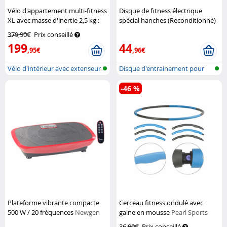
Vélo d'appartement multi-fitness
Disque de fitness électrique
XL avec masse d'inertie 2,5 kg :
spécial hanches (Reconditionné)
HT-535
Pearl Sports
Newgen Medicals
379,90€
Prix conseillé
199
44
,95€
,96€
Vélo d'intérieur avec extenseur
Disque d'entrainement pour
et...
hanches...
-46 %
Plateforme vibrante compacte
Cerceau fitness ondulé avec
500 W / 20 fréquences
Newgen
gaine en mousse
Pearl Sports
Medicals
36,90€
Prix conseillé