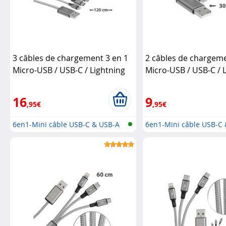
3 câbles de chargement 3 en 1
2 câbles de chargeme
Micro-USB / USB-C / Lightning
Micro-USB / USB-C / L
Callstel
30 cm
Callstel
16
9
,95€
,95€
6en1-Mini câble USB-C & USB-A
6en1-Mini câble USB-C
vers...
vers...