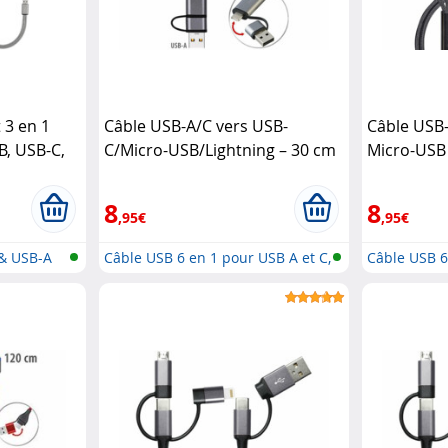
 3 en 1
Câble USB-A/C vers USB-
Câble USB-
B, USB-C,
C/Micro-USB/Lightning – 30 cm
Micro-USB /
stel
Callstel
m
Callstel
8
8
,95€
,95€
 & USB-A
Câble USB 6 en 1 pour USB A et C,
Câble USB 6
M...
M...