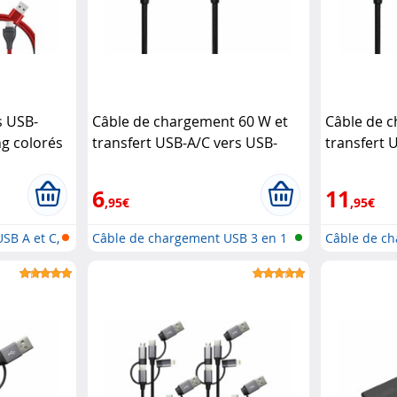
s USB-
Câble de chargement 60 W et
Câble de 
g colorés
transfert USB-A/C vers USB-
transfert 
C/Micro-USB/Lightning
Callstel
C/Micro-U
6
11
,95€
,95€
SB A et C,
Câble de chargement USB 3 en 1
Câble de ch
: li...
: li...