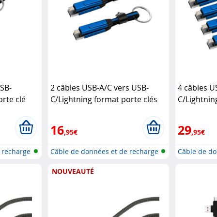
USB-
2 câbles USB-A/C vers USB-
4 câbles U
orte clé
C/Lightning format porte clés
C/Lightnin
W
Callstel
Power Delivery 100 W
Callstel
Power Del
16
29
,95€
,95€
 recharge
Câble de données et de recharge
Câble de do
rap...
rap...
NOUVEAUTÉ