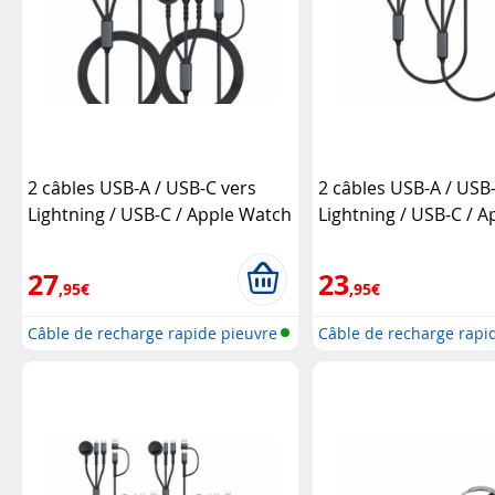
2 câbles USB-A / USB-C vers
2 câbles USB-A / USB
Lightning / USB-C / Apple Watch
Lightning / USB-C / 
– 1 m
Callstel
- 35 cm
Callstel
27
23
,95€
,95€
Câble de recharge rapide pieuvre
Câble de recharge rapi
6e...
6e...