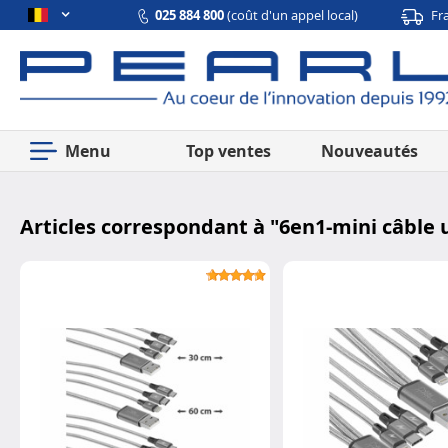
025 884 800
(coût d'un appel local)
Fr
Menu
Top ventes
Nouveautés
Articles correspondant à "
6en1-mini câble u