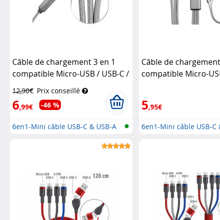
Câble de chargement 3 en 1
Câble de chargement
compatible Micro-USB / USB-C /
compatible Micro-US
Lightning - 60 cm
Callstel
Lightning - 30 cm
Call
12,90€
Prix conseillé
6
5
-46 %
,99€
,95€
6en1-Mini câble USB-C & USB-A
6en1-Mini câble USB-C
vers...
vers...