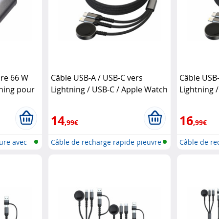
are 66 W
Câble USB-A / USB-C vers
Câble USB-
tning pour
Lightning / USB-C / Apple Watch
Lightning 
– 1 m
Callstel
– 2 m
Calls
14
16
,99€
,99€
ure avec
Câble de recharge rapide pieuvre
Câble de re
6e...
6e...