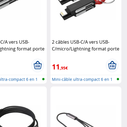
C/A vers USB-
2 câbles USB-C/A vers USB-
ghtning format porte
C/micro/Lightning format porte
Delivery 50 W
Callstel
clé Power Delivery 50 W
Callstel
11
,95€
ultra-compact 6 en 1
Mini-câble ultra-compact 6 en 1
USB...