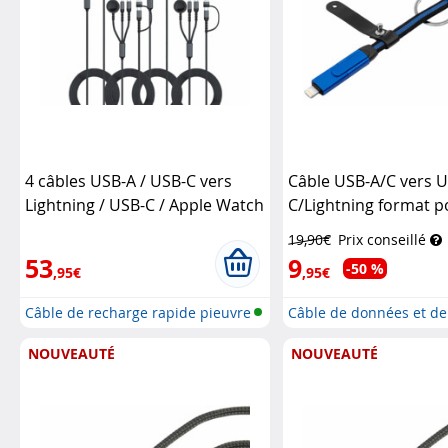
4 câbles USB-A / USB-C vers
Câble USB-A/C vers 
Lightning / USB-C / Apple Watch
C/Lightning format p
– 2 m
Callstel
Power Delivery 100 
19,90€
Prix conseillé
53
9
-50 %
,95€
,95€
Câble de recharge rapide pieuvre
Câble de données et de
6e...
rap...
NOUVEAUTÉ
NOUVEAUTÉ