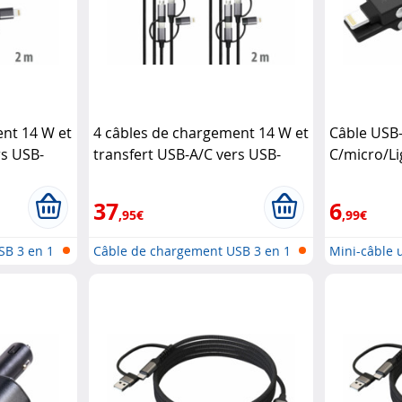
ent 14 W et
4 câbles de chargement 14 W et
Câble USB-
rs USB-
transfert USB-A/C vers USB-
C/micro/Li
ng
Callstel
C/Micro-USB/Lightning
Callstel
clé Power 
37
6
,95€
,99€
SB 3 en 1
Câble de chargement USB 3 en 1
Mini-câble 
: li...
USB...