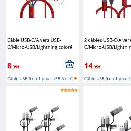
Câble USB-C/A vers USB-
2 câbles USB-C/A ver
C/Micro-USB/Lightning coloré
C/Micro-USB/Lightnin
1,2 m
Callstel
1,2 m
Callstel
8
14
,95€
,95€
Câble USB 6 en 1 pour USB A et C,
Câble USB 6 en 1 pour U
M...
M...