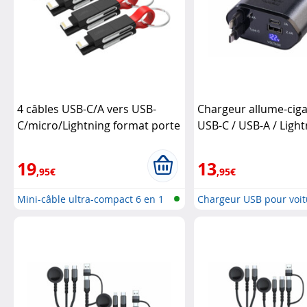
4 câbles USB-C/A vers USB-
Chargeur allume-cig
C/micro/Lightning format porte
USB-C / USB-A / Ligh
clé Power Delivery 50 W
Callstel
4 appareils
Revolt
19
13
,95€
,95€
Mini-câble ultra-compact 6 en 1
Chargeur USB pour voit
USB...
USB-...