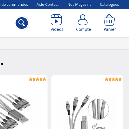
vi de commandes
Aide-Contact
Nos Magasins
Catalogues
Compte
Panier
Vidéos
Compte
Panier
b
"