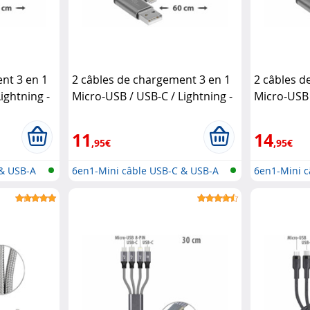
nt 3 en 1
2 câbles de chargement 3 en 1
2 câbles d
ightning -
Micro-USB / USB-C / Lightning -
Micro-USB 
60 cm
Callstel
120 cm
Cal
11
14
,95€
,95€
 & USB-A
6en1-Mini câble USB-C & USB-A
6en1-Mini c
vers...
vers...