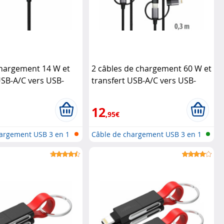
chargement 14 W et
2 câbles de chargement 60 W et
USB-A/C vers USB-
transfert USB-A/C vers USB-
SB/Lightning
Callstel
C/Micro-USB/Lightning
Callstel
12
,95€
argement USB 3 en 1
Câble de chargement USB 3 en 1
: li...