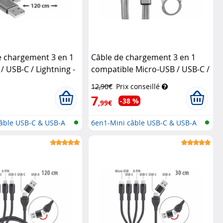
e chargement 3 en 1
Câble de chargement 3 en 1
/ USB-C / Lightning -
compatible Micro-USB / USB-C /
lstel
Lightning - 120 cm
Callstel
12,90€
Prix conseillé
7
-38 %
,99€
âble USB-C & USB-A
6en1-Mini câble USB-C & USB-A
vers...