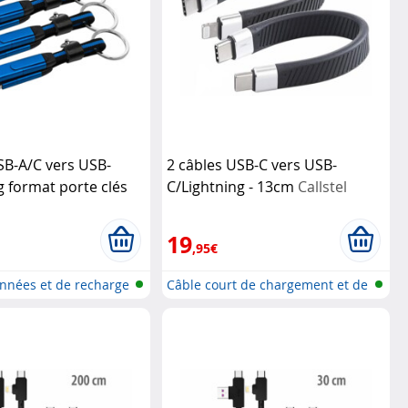
SB-A/C vers USB-
2 câbles USB-C vers USB-
g format porte clés
C/Lightning - 13cm
Callstel
ivery 100 W
Callstel
19
,95€
nnées et de recharge
Câble court de chargement et de
don...