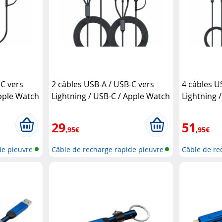
-C vers
2 câbles USB-A / USB-C vers
4 câbles U
Apple Watch
Lightning / USB-C / Apple Watch
Lightning 
– 2 m
Callstel
– 1 m
Calls
29
51
,95€
,95€
de pieuvre
Câble de recharge rapide pieuvre
Câble de re
6e...
6e...