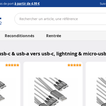
ais de port
à partir de 4,99 €
Sui
Reconditionnés
Rentrée
sb-c & usb-a vers usb-c, lightning & micro-us