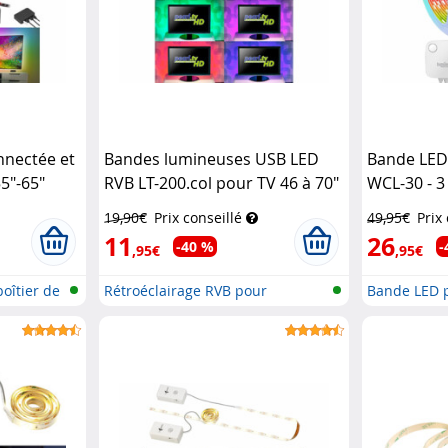
nnectée et
Bandes lumineuses USB LED
Bande LED
55"-65"
RVB LT-200.col pour TV 46 à 70"
WCL-30 - 
hronisation
Lunartec
Control
19,90€
Prix conseillé
49,95€
Prix
 Control
11
26
-40 %
-
,95€
,95€
boîtier de
Rétroéclairage RVB pour
Bande LED p
téléviseur
sans fi...