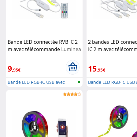
Bande LED connectée RVB IC 2
2 bandes LED conne
m avec télécommande
Luminea
IC 2 m avec téléco
Home Control
Luminea Home Contr
9
15
,95€
,95€
Bande LED RGB-IC USB avec
Bande LED RGB-IC USB 
Bluetooth...
Bluetooth...