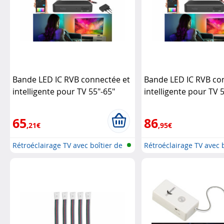
Bande LED IC RVB connectée et
Bande LED IC RVB co
intelligente pour TV 55"-65"
intelligente pour TV 
avec boîtier de synchronisation
avec boîtier de sync
HDMI
Luminea Home Control
HDMI
Luminea Home
65
86
,21€
,95€
Rétroéclairage TV avec boîtier de
Rétroéclairage TV avec 
s...
s...