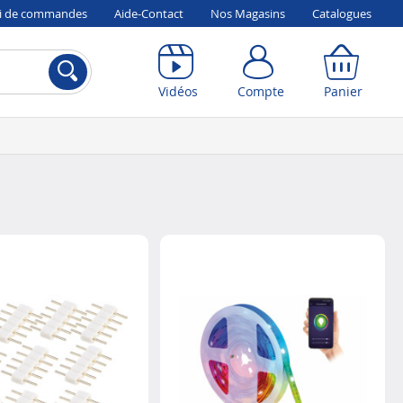
vi de commandes
Aide-Contact
Nos Magasins
Catalogues
Compte
Panier
Vidéos
Compte
Panier