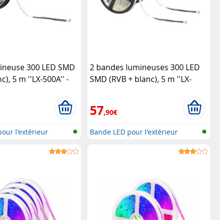
ineuse 300 LED SMD
2 bandes lumineuses 300 LED
c), 5 m ''LX-500A'' -
SMD (RVB + blanc), 5 m ''LX-
Lunartec
500A'' - extérieur
Lunartec
57
,90€
our l'extérieur
Bande LED pour l'extérieur