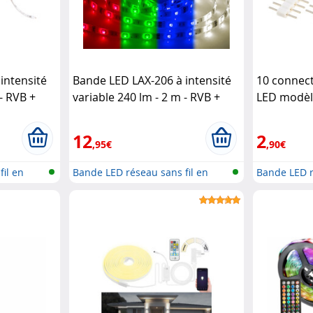
intensité
Bande LED LAX-206 à intensité
10 connec
 - RVB +
variable 240 lm - 2 m - RVB +
LED modèl
a Home
Blanc chaud
Luminea Home
Control
12
2
,95€
,90€
il en
Bande LED réseau sans fil en
Bande LED r
RGBW
RGBW