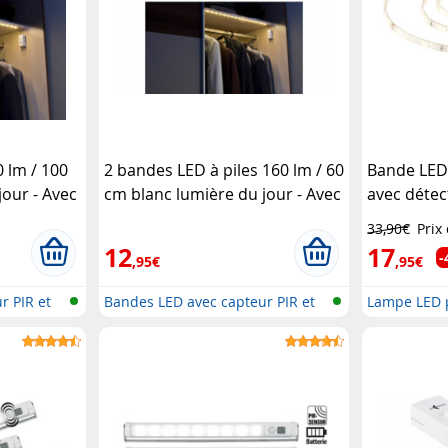
 lm / 100
2 bandes LED à piles 160 lm / 60
Bande LED 
jour - Avec
cm blanc lumière du jour - Avec
avec déte
ec
capteur PIR
Lunartec
PIR
Lunart
33,90€
Prix
12
17
-
,95€
,95€
r PIR et
Bandes LED avec capteur PIR et
Lampe LED p
batt...
détecteur d.