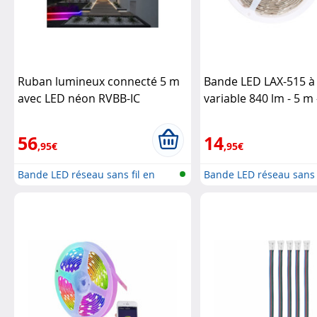
Ruban lumineux connecté 5 m
Bande LED LAX-515 à 
avec LED néon RVBB-IC
variable 840 lm - 5 m
Lunartec
Blanc chaud
Lumine
Control
56
14
,95€
,95€
Bande LED réseau sans fil en
Bande LED réseau sans f
RGBW
RGBW