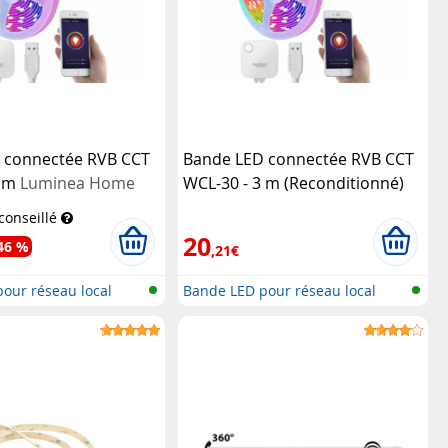
 connectée RVB CCT
Bande LED connectée RVB CCT
3 m
Luminea Home
WCL-30 - 3 m (Reconditionné)
Luminea Home Control
 conseillé
20
46 %
,21€
our réseau local
Bande LED pour réseau local
sans fi...