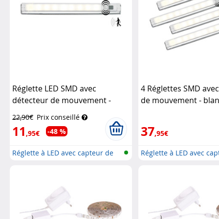
Réglette LED SMD avec
4 Réglettes SMD avec
détecteur de mouvement -
de mouvement - bla
blanc chaud
Lunartec
Lunartec
22,90€
Prix conseillé
11
37
-48 %
,95€
,95€
Réglette à LED avec capteur de
Réglette à LED avec cap
mouv...
mouv...