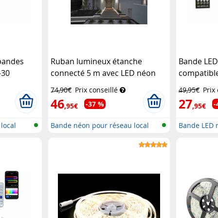
bandes
Ruban lumineux étanche
Bande LED
-30
connecté 5 m avec LED néon
compatib
ol
CCT
Lunartec
vocales
Lu
74,90€
Prix conseillé
49,95€
Prix
46
27
-37 %
-
,95€
,95€
local
Bande néon pour réseau local
Bande LED r
sans f...
av...