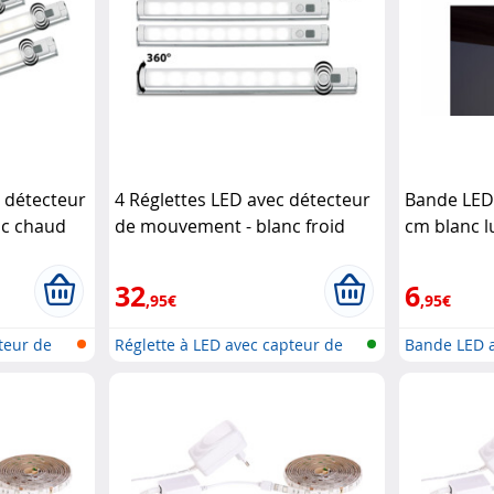
 détecteur
4 Réglettes LED avec détecteur
Bande LED 
nc chaud
de mouvement - blanc froid
cm blanc l
Lunartec
Lunartec
32
6
,95€
,95€
teur de
Réglette à LED avec capteur de
Bande LED a
mouv...