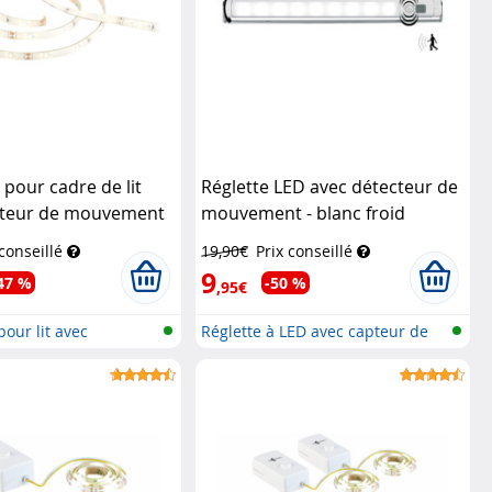
pour cadre de lit
Réglette LED avec détecteur de
cteur de mouvement
mouvement - blanc froid
ec
Lunartec
 conseillé
19,90€
Prix conseillé
9
47 %
-50 %
,95€
our lit avec
Réglette à LED avec capteur de
..
mouv...