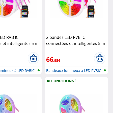
LED RVB IC
2 bandes LED RVB IC
 et intelligentes 5 m
connectées et intelligentes 5 m
andes vocales
avec commandes vocales
ome Control
Luminea Home Control
66
,95€
umineux à LED RVBIC
Bandeaux lumineux à LED RVBIC
avec...
RECONDITIONNÉ