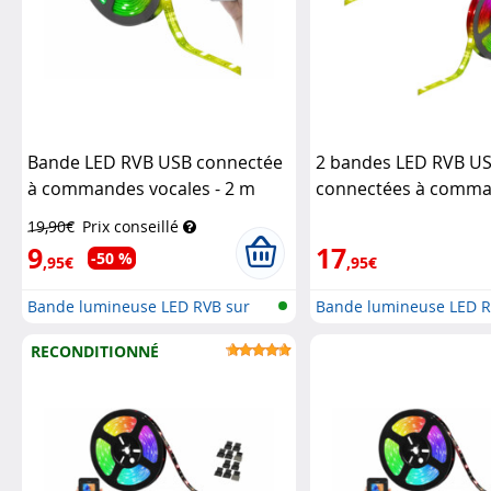
Bande LED RVB USB connectée
2 bandes LED RVB U
à commandes vocales - 2 m
connectées à comm
Luminea Home Control
vocales - 2 m
Lumine
19,90€
Prix conseillé
Control
9
17
-50 %
,95€
,95€
Bande lumineuse LED RVB sur
Bande lumineuse LED R
réseau...
réseau...
RECONDITIONNÉ