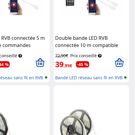
 RVB connectée 5 m
Double bande LED RVB
le commandes
connectée 10 m compatible
minea Home Control
commandes vocales
Luminea
 conseillé
72,90€
Prix conseillé
Home Control
39
44 %
-45 %
,95€
éseau sans fil en RVB
Bande LED réseau sans fil en RVB
av...