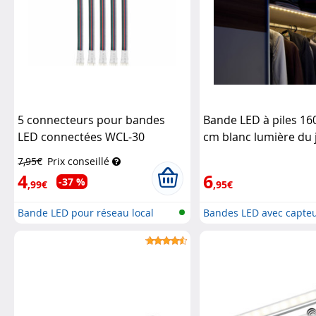
5 connecteurs pour bandes
Bande LED à piles 160
LED connectées WCL-30
cm blanc lumière du 
Luminea Home Control
détecteur PIR
Lunart
7,95€
Prix conseillé
4
6
-37 %
,99€
,95€
Bande LED pour réseau local
Bandes LED avec capteu
sans fi...
batt...