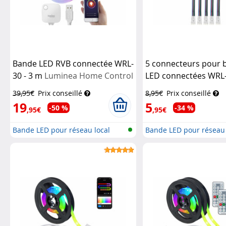
Bande LED RVB connectée WRL-
5 connecteurs pour 
30 - 3 m
Luminea Home Control
LED connectées WRL
Luminea Home Contr
39,95€
Prix conseillé
8,95€
Prix conseillé
19
5
-50 %
-34 %
,95€
,95€
Bande LED pour réseau local
Bande LED pour réseau 
sans fi...
sans fi...