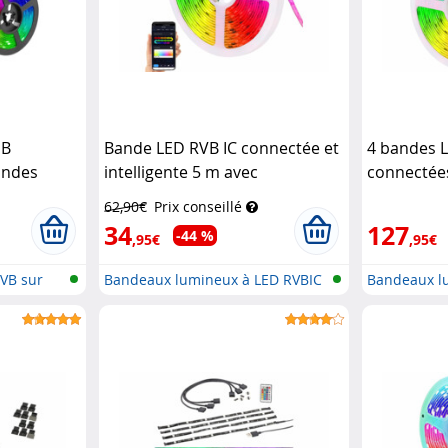
SB
Bande LED RVB IC connectée et
4 bandes 
andes
intelligente 5 m avec
connectées
a Home
commandes vocales
Luminea
avec comm
62,90€
Prix conseillé
Home Control
Luminea H
34
127
-44 %
,95€
,95€
VB sur
Bandeaux lumineux à LED RVBIC
Bandeaux l
avec...
avec...