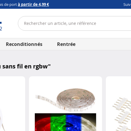
ais de port
à partir de 4,99 €
Sui
Reconditionnés
Rentrée
 sans fil en rgbw
"