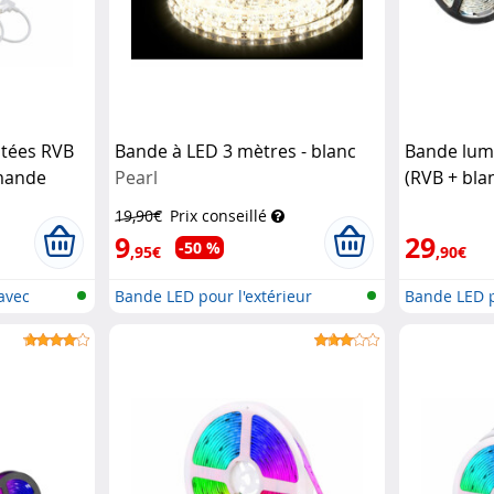
ctées RVB
Bande à LED 3 mètres - blanc
Bande lum
mmande
Pearl
(RVB + blan
ol
extérieur
19,90€
Prix conseillé
9
29
-50 %
,95€
,90€
avec
Bande LED pour l'extérieur
Bande LED p