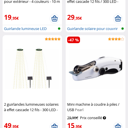
pour extérieur - 4 couleurs - 10 m
effet cascade 12 fils / 300 LED -
Lunartec
Blanc chaud
Lunartec
19
29
,95€
,95€
Guirlande lumineuse LED
Guirlande solaire pour couvrir
solaire (RV...
le s...
-47 %
2 guirlandes lumineuses solaires
Mini machine à coudre à piles /
à effet cascade 12 fils - 300 LED -
USB
Pearl
Blanc chaud
Lunartec
29,90€
Prix conseillé
49
15
,95€
,95€