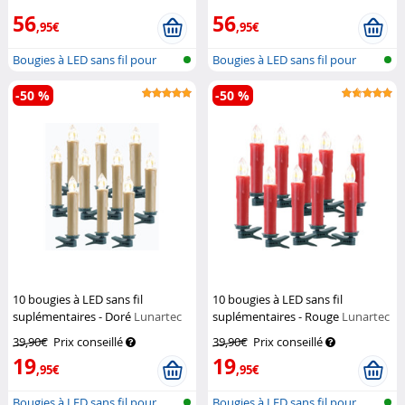
56
56
,95€
,95€
Bougies à LED sans fil pour
Bougies à LED sans fil pour
sapin d...
sapin d...
-50 %
-50 %
10 bougies à LED sans fil
10 bougies à LED sans fil
suplémentaires - Doré
Lunartec
suplémentaires - Rouge
Lunartec
39,90€
Prix conseillé
39,90€
Prix conseillé
19
19
,95€
,95€
Bougies à LED sans fil pour
Bougies à LED sans fil pour