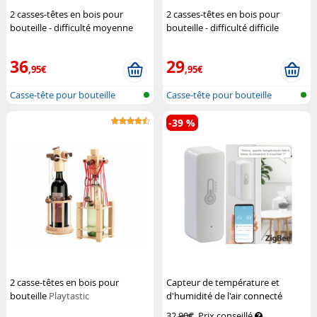
2 casses-têtes en bois pour
2 casses-têtes en bois pour
bouteille - difficulté moyenne
bouteille - difficulté difficile
Playtastic
Playtastic
36
29
,95€
,95€
Casse-tête pour bouteille
Casse-tête pour bouteille
-39 %
2 casse-têtes en bois pour
Capteur de température et
bouteille
Playtastic
d'humidité de l'air connecté
compatible ZigBee et
32,90€
Prix conseillé