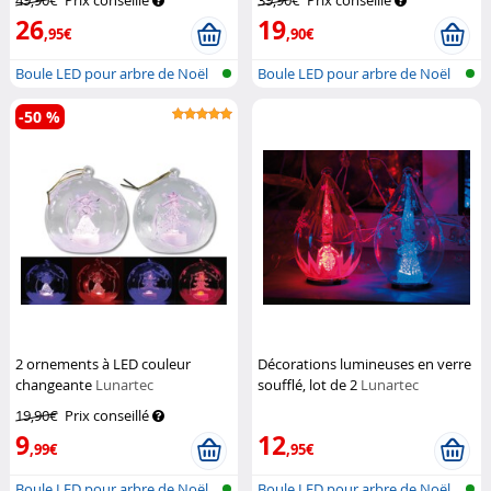
49,90€
Prix conseillé
39,90€
Prix conseillé
26
19
,95€
,90€
Boule LED pour arbre de Noël
Boule LED pour arbre de Noël
-50 %
2 ornements à LED couleur
Décorations lumineuses en verre
changeante
Lunartec
soufflé, lot de 2
Lunartec
19,90€
Prix conseillé
9
12
,99€
,95€
Boule LED pour arbre de Noël
Boule LED pour arbre de Noël