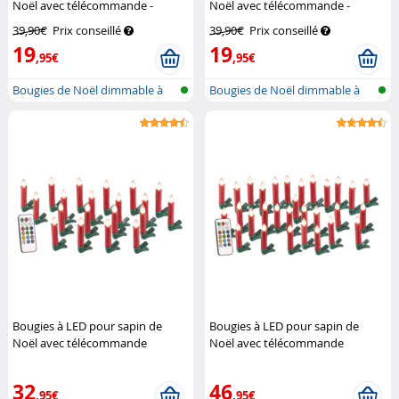
Noël avec télécommande -
Noël avec télécommande -
coloris Argent
Lunartec
coloris Or
Lunartec
39,90€
Prix conseillé
39,90€
Prix conseillé
19
19
,95€
,95€
Bougies de Noël dimmable à
Bougies de Noël dimmable à
LED avec...
LED avec...
Bougies à LED pour sapin de
Bougies à LED pour sapin de
Noël avec télécommande
Noël avec télécommande
infrarouge - x20 - rouge
Lunartec
infrarouge - x30 - rouge
Lunartec
32
46
,95€
,95€