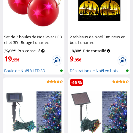
Set de 2 boules de Noël avec LED
2 tableaux de Noël lumineux en
effet 3D - Rouge
Lunartec
bois
Lunartec
39,90€
Prix conseillé
19,90€
Prix conseillé
19
9
,95€
,95€
Boule de Noël à LED 3D
Décoration de Noël en bois
LED
-46 %