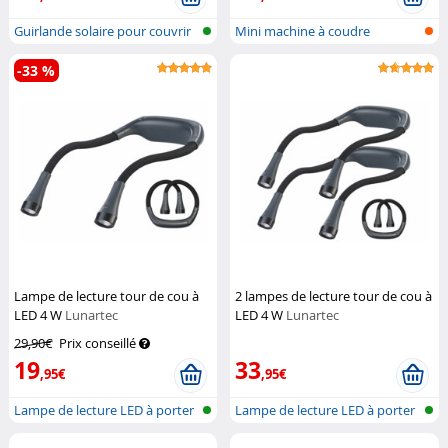
Guirlande solaire pour couvrir
Mini machine à coudre
le s...
manuelle USB
-33 %
Lampe de lecture tour de cou à
2 lampes de lecture tour de cou à
LED 4 W
Lunartec
LED 4 W
Lunartec
29,90€
Prix conseillé
19
33
,95€
,95€
Lampe de lecture LED à porter
Lampe de lecture LED à porter
autou...
autou...