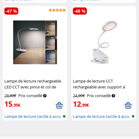
-47 %
-48 %
Lampe de lecture rechargeable
Lampe de lecture CCT
LED CCT avec pince et col de
rechargeable avec support à
cygne
Lunartec
pince et col de cygne
Lunartec
29,90€
Prix conseillé
24,90€
Prix conseillé
15
12
,95€
,99€
Lampe de lecture tactile à accu
Lampe de lecture tactile à accu
ave...
ave...