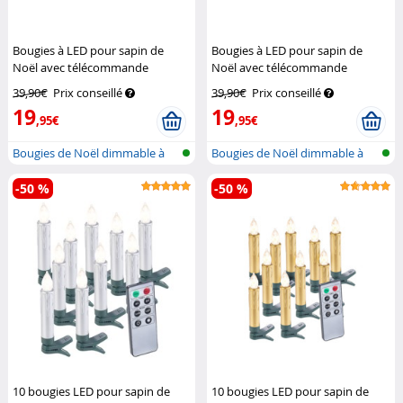
Bougies à LED pour sapin de
Bougies à LED pour sapin de
Noël avec télécommande
Noël avec télécommande
infrarouge - x10 - blanc
Lunartec
infrarouge - x10 - rouge
Lunartec
39,90€
Prix conseillé
39,90€
Prix conseillé
19
19
,95€
,95€
Bougies de Noël dimmable à
Bougies de Noël dimmable à
LED avec...
LED avec...
-50 %
-50 %
10 bougies LED pour sapin de
10 bougies LED pour sapin de