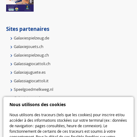
Sites partenaires
Galaxiespielzeug.de
Galaxiejouets.ch
Galaxiespielzeug.ch
Galassiagiocattoli.ch
Galaxiajuguete.es
Galassiagiocattoli.it
Speelgoedmelkweg.nl
Galaxiejouets.be
Nous utilisons des cookies
Galaxiespielzeug.be
Speelgoedmelkweg.be
Nous utilisons des traceurs (tels que les cookies) pour inscrire et/ou
accéder à des informations stockées sur votre terminal (ex : données
Macway.com
de navigation : pages consultées, heure de connexion). Le
fonctionnement de certains de ces traceurs est soumis à votre
consentement. Pour le détail de ces finalités fondées sur votre