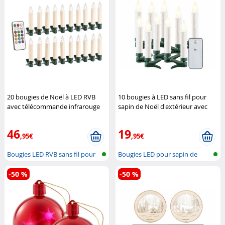
20 bougies de Noël à LED RVB
10 bougies à LED sans fil pour
avec télécommande infrarouge
sapin de Noël d'extérieur avec
Lunartec
télécommande
Lunartec
46
19
,95€
,95€
Bougies LED RVB sans fil pour
Bougies LED pour sapin de
arbre...
Noël avec...
-50 %
-50 %