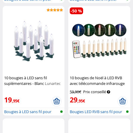
sapin d...
sapin d...
-50 %
10 bougies à LED sans fil
10 bougies de Noël à LED RVB
suplémentaires - Blanc
Lunartec
avec télécommande infrarouge
Lunartec
59,90€
Prix conseillé
19
29
,95€
,95€
Bougies à LED sans fil pour
Bougies LED RVB sans fil pour
sapin d...
arbre...