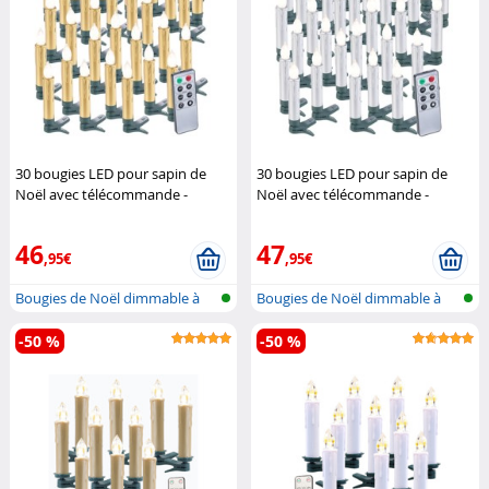
30 bougies LED pour sapin de
30 bougies LED pour sapin de
Noël avec télécommande -
Noël avec télécommande -
coloris Or
Lunartec
coloris Argent
Lunartec
46
47
,95€
,95€
Bougies de Noël dimmable à
Bougies de Noël dimmable à
LED avec...
LED avec...
-50 %
-50 %