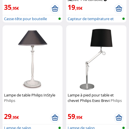
commandes vocales
Luminea
35
19
Home Control
,95€
,95€
Casse-tête pour bouteille
Capteur de température et
d'humidit...
Lampe de table Philips InStyle
Lampe à pied pour table et
Philips
chevet Philips Eseo Brevi
Philips
29
59
,95€
,95€
Lampe de salon
Lampe de salon