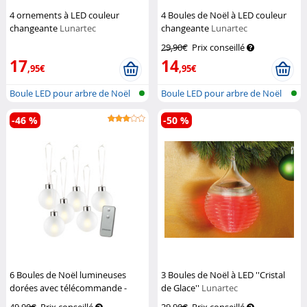
4 ornements à LED couleur
4 Boules de Noël à LED couleur
changeante
Lunartec
changeante
Lunartec
29,90€
Prix conseillé
17
14
,95€
,95€
Boule LED pour arbre de Noël
Boule LED pour arbre de Noël
-46 %
-50 %
6 Boules de Noël lumineuses
3 Boules de Noël à LED ''Cristal
dorées avec télécommande -
de Glace''
Lunartec
blanc
Lunartec