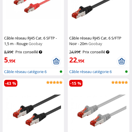
Câble réseau RJ45 Cat. 6 SFTP -
Câble réseau RJ45 Cat. 6 S/FTP
1,5 m - Rouge
Goobay
Noir - 20m
Goobay
8,99€
Prix conseillé
24,99€
Prix conseillé
5
22
,95€
,95€
Câble réseau catégorie 6
Câble réseau catégorie 6
-43 %
-15 %