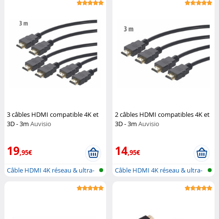
3 câbles HDMI compatible 4K et
2 câbles HDMI compatibles 4K et
3D - 3m
Auvisio
3D - 3m
Auvisio
19
14
,95€
,95€
Câble HDMI 4K réseau & ultra-
Câble HDMI 4K réseau & ultra-
plat
plat