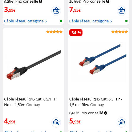
4,29€
Prix conseillé
10,99€
Prix conseillé
3
7
,99€
,95€
Câble réseau catégorie 6
Câble réseau catégorie 6
-34 %
Câble réseau RJ45 Cat. 6 S/FTP
Câble réseau RJ45 Cat. 6 SFTP -
Noir - 1,50m
Goobay
1,5 m - Bleu
Goobay
8,99€
Prix conseillé
4
5
,99€
,95€