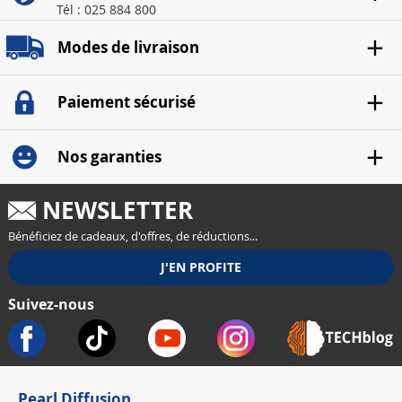
Tél : 025 884 800
Modes de livraison
Paiement sécurisé
Nos garanties
NEWSLETTER
Bénéficiez de cadeaux, d'offres, de réductions...
Suivez-nous
Pearl Diffusion