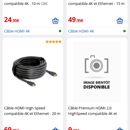
compatible 4K - 10 m
GBC
compatible 4K et Ethernet - 15 m
Electronic Store
DeLock
24
49
,95€
,95€
Câble HDMI 4K
Câble HDMI 4K
Câble HDMI High Speed
Câble Premium HDMI 2.0
compatible 4K et Ethernet - 20 m
HighSpeed compatible 4K et
DeLock
Ethernet - 2m
DeLock
69
9