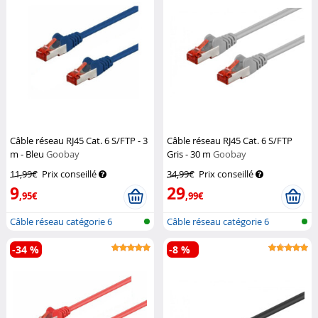
Câble réseau RJ45 Cat. 6 S/FTP - 3
Câble réseau RJ45 Cat. 6 S/FTP
m - Bleu
Goobay
Gris - 30 m
Goobay
11,99€
Prix conseillé
34,99€
Prix conseillé
9
29
,95€
,99€
Câble réseau catégorie 6
Câble réseau catégorie 6
-34 %
-8 %