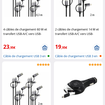
4 câbles de chargement 60 W et
2 câbles de chargement 14 W et
transfert USB-A/C vers USB-
transfert USB-A/C vers USB-
C/Micro-USB/Lightning
Callstel
C/Micro-USB/Lightning
Callstel
23
19
,95€
,95€
Câble de chargement USB 3 en
Câble de chargement USB 3 en
1 : li...
1 : li...