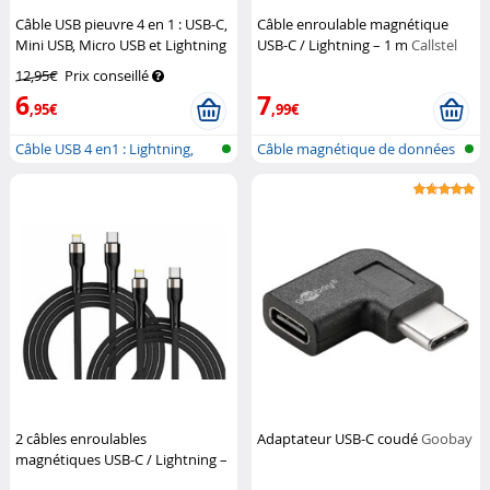
Câble USB pieuvre 4 en 1 : USB-C,
Câble enroulable magnétique
Mini USB, Micro USB et Lightning
USB-C / Lightning – 1 m
Callstel
XLayer
12,95€
Prix conseillé
6
7
,95€
,99€
Câble USB 4 en1 : Lightning,
Câble magnétique de données
USB Ty...
et de c...
2 câbles enroulables
Adaptateur USB-C coudé
Goobay
magnétiques USB-C / Lightning –
1 m
Callstel