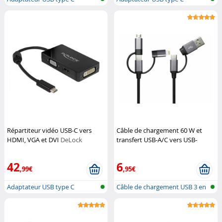
Répartiteur vidéo USB-C vers
Câble de chargement 60 W et
HDMI, VGA et DVI
DeLock
transfert USB-A/C vers USB-
C/Micro-USB/Lightning
Callstel
42
6
,99€
,95€
Adaptateur USB type C
Câble de chargement USB 3 en
1 : li...