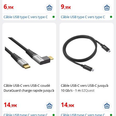
6
9
,95€
,95€
Câble USB type C vers type C
Câble USB type C vers type C
Câble USB-C vers USB-C coudé
Câble USB-C vers USB-C jusqu’à
DuraGuard charge rapide jusqu'à
10 Gb/s - 1 m
EZQuest
100 W - 1,2 m
EZQuest
14
14
,99€
,90€
Câble USB type C vers type C
Câble USB type C vers type C