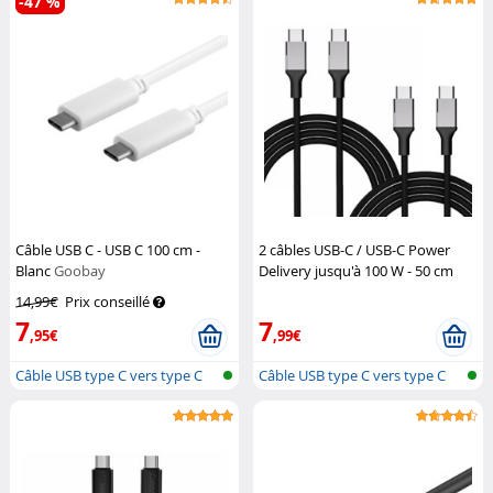
-47 %
Câble USB C - USB C 100 cm -
2 câbles USB-C / USB-C Power
Blanc
Goobay
Delivery jusqu'à 100 W - 50 cm
Callstel
14,99€
Prix conseillé
7
7
,95€
,99€
Câble USB type C vers type C
Câble USB type C vers type C