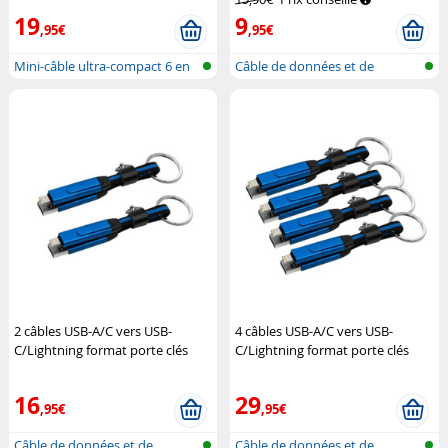
19
9
,95€
,95€
Mini-câble ultra-compact 6 en
Câble de données et de
1 USB...
recharge rap...
2 câbles USB-A/C vers USB-
4 câbles USB-A/C vers USB-
C/Lightning format porte clés
C/Lightning format porte clés
Power Delivery 100 W
Callstel
Power Delivery 100 W
Callstel
16
29
,95€
,95€
Câble de données et de
Câble de données et de