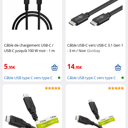
Câble de chargement USB-C /
Câble USB-C vers USB-C 3.1 Gen 1
USB-C jusqu’à 100 W noir - 1 m
- 3 m / Noir
Goobay
Callstel
5
14
,95€
,95€
Câble USB type C vers type C
Câble USB type C vers type C