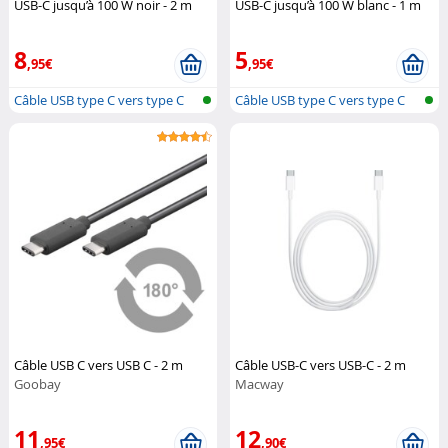
USB-C jusqu’à 100 W noir - 2 m
USB-C jusqu’à 100 W blanc - 1 m
Callstel
Callstel
8
5
,95€
,95€
Câble USB type C vers type C
Câble USB type C vers type C
Câble USB C vers USB C - 2 m
Câble USB-C vers USB-C - 2 m
Goobay
Macway
11
12
,95€
,90€