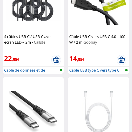
4 câbles USB-C / USB-C avec
Câble USB-C vers USB-C 4.0 - 100
écran LED – 2m -
Callstel
W / 2 m
Goobay
22
14
,95€
,95€
Câble de données et de
Câble USB type C vers type C
chargement P...