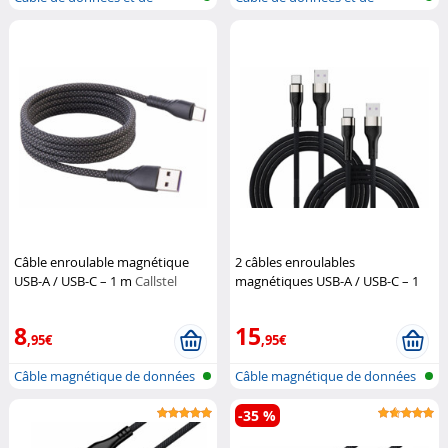
recharge rap...
recharge rap...
Câble enroulable magnétique
2 câbles enroulables
USB-A / USB-C – 1 m
Callstel
magnétiques USB-A / USB-C – 1
m
Callstel
8
15
,95€
,95€
Câble magnétique de données
Câble magnétique de données
et de c...
et de c...
-35 %