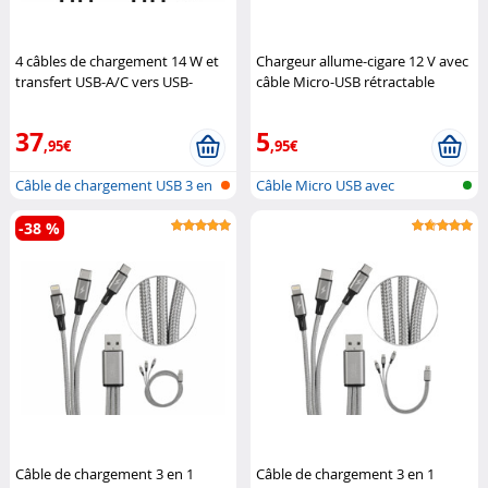
4 câbles de chargement 14 W et
Chargeur allume-cigare 12 V avec
transfert USB-A/C vers USB-
câble Micro-USB rétractable
C/Micro-USB/Lightning
Callstel
Retrak
37
5
,95€
,95€
Câble de chargement USB 3 en
Câble Micro USB avec
1 : li...
enrouleur de c...
-38 %
Câble de chargement 3 en 1
Câble de chargement 3 en 1