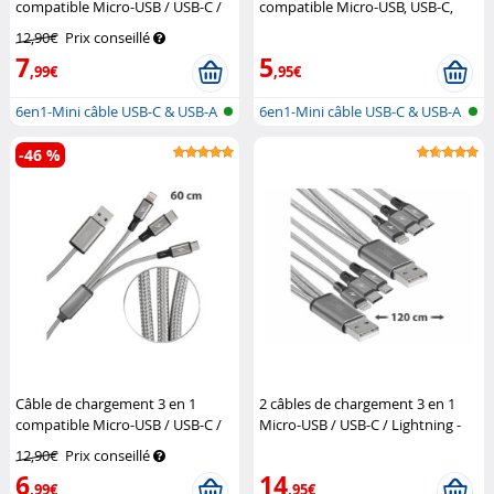
compatible Micro-USB / USB-C /
compatible Micro-USB, USB-C,
Lightning - 120 cm
Callstel
Lightning - 30 cm
Callstel
12,90€
Prix conseillé
7
5
,99€
,95€
6en1-Mini câble USB-C & USB-A
6en1-Mini câble USB-C & USB-A
vers...
vers...
-46 %
Câble de chargement 3 en 1
2 câbles de chargement 3 en 1
compatible Micro-USB / USB-C /
Micro-USB / USB-C / Lightning -
Lightning - 60 cm
Callstel
120 cm
Callstel
12,90€
Prix conseillé
6
14
,99€
,95€