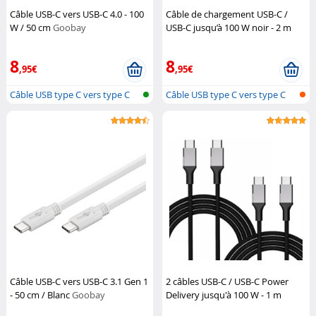
Câble USB-C vers USB-C 4.0 - 100
Câble de chargement USB-C /
W / 50 cm
Goobay
USB-C jusqu’à 100 W noir - 2 m
Callstel
8
8
,95€
,95€
Câble USB type C vers type C
Câble USB type C vers type C
Câble USB-C vers USB-C 3.1 Gen 1
2 câbles USB-C / USB-C Power
- 50 cm / Blanc
Goobay
Delivery jusqu'à 100 W - 1 m
Callstel