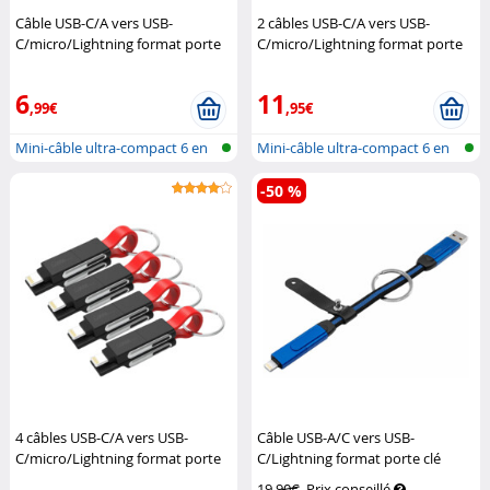
Câble USB-C/A vers USB-
2 câbles USB-C/A vers USB-
C/micro/Lightning format porte
C/micro/Lightning format porte
clé Power Delivery 50 W
Callstel
clé Power Delivery 50 W
Callstel
6
11
,99€
,95€
Mini-câble ultra-compact 6 en
Mini-câble ultra-compact 6 en
1 USB...
1 USB...
-50 %
4 câbles USB-C/A vers USB-
Câble USB-A/C vers USB-
C/micro/Lightning format porte
C/Lightning format porte clé
clé Power Delivery 50 W
Callstel
Power Delivery 100 W
Callstel
19,90€
Prix conseillé