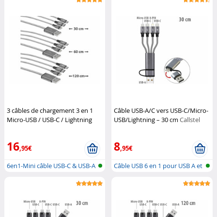
3 câbles de chargement 3 en 1
Câble USB-A/C vers USB-C/Micro-
Micro-USB / USB-C / Lightning
USB/Lightning – 30 cm
Callstel
Callstel
16
8
,95€
,95€
6en1-Mini câble USB-C & USB-A
Câble USB 6 en 1 pour USB A et
vers...
C, M...