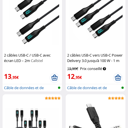
2 câbles USB-C / USB-C avec
2 câbles USB-C vers USB-C Power
écran LED – 2m
Callstel
Delivery 3.0 jusqu’à 100 W - 1 m
Callstel
19,90€
Prix conseillé
13
12
,95€
,95€
Câble de données et de
Câble de données et de
chargement P...
chargement P...