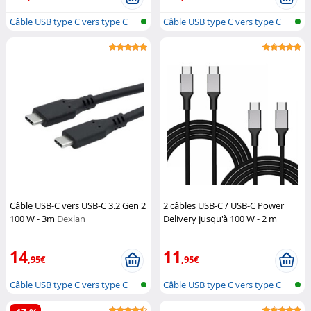
Câble USB type C vers type C
Câble USB type C vers type C
Câble USB-C vers USB-C 3.2 Gen 2
2 câbles USB-C / USB-C Power
100 W - 3m
Dexlan
Delivery jusqu'à 100 W - 2 m
Callstel
14
11
,95€
,95€
Câble USB type C vers type C
Câble USB type C vers type C