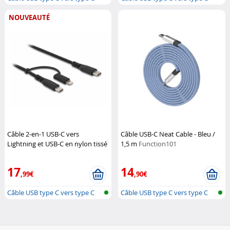
NOUVEAUTÉ
Câble 2-en-1 USB-C vers
Câble USB-C Neat Cable - Bleu /
Lightning et USB-C en nylon tissé
1,5 m
Function101
1 m
DeLock
17
14
,99€
,90€
Câble USB type C vers type C
Câble USB type C vers type C