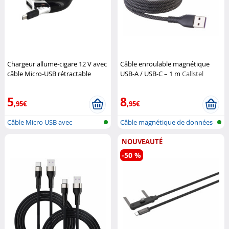
Chargeur allume-cigare 12 V avec
Câble enroulable magnétique
câble Micro-USB rétractable
USB-A / USB-C – 1 m
Callstel
Retrak
5
8
,95€
,95€
Câble Micro USB avec
Câble magnétique de données
enrouleur de c...
et de c...
NOUVEAUTÉ
-50 %