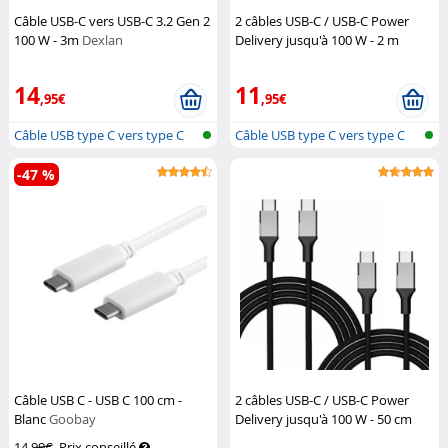
Câble USB-C vers USB-C 3.2 Gen 2
2 câbles USB-C / USB-C Power
100 W - 3m
Dexlan
Delivery jusqu'à 100 W - 2 m
Callstel
14
11
,95€
,95€
Câble USB type C vers type C
Câble USB type C vers type C
-47 %
Câble USB C - USB C 100 cm -
2 câbles USB-C / USB-C Power
Blanc
Goobay
Delivery jusqu'à 100 W - 50 cm
Callstel
14,99€
Prix conseillé