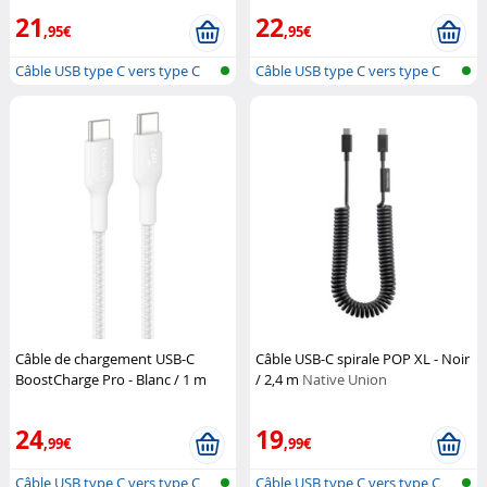
21
22
,95€
,95€
Câble USB type C vers type C
Câble USB type C vers type C
Câble de chargement USB-C
Câble USB-C spirale POP XL - Noir
BoostCharge Pro - Blanc / 1 m
/ 2,4 m
Native Union
Belkin
24
19
,99€
,99€
Câble USB type C vers type C
Câble USB type C vers type C