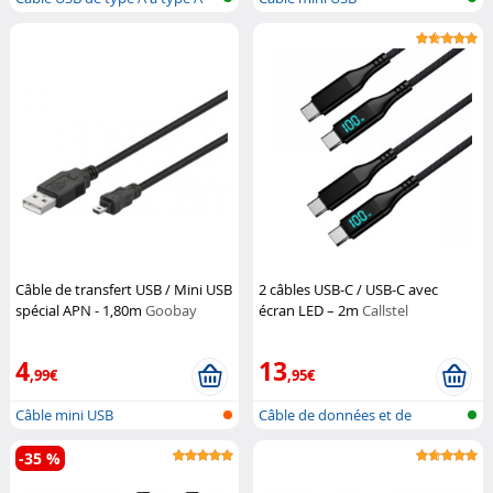
Câble de transfert USB / Mini USB
2 câbles USB-C / USB-C avec
spécial APN - 1,80m
Goobay
écran LED – 2m
Callstel
4
13
,99€
,95€
Câble mini USB
Câble de données et de
chargement P...
-35 %