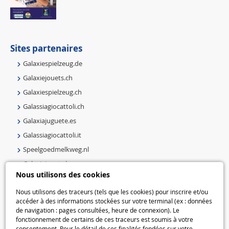
Sites partenaires
Galaxiespielzeug.de
Galaxiejouets.ch
Galaxiespielzeug.ch
Galassiagiocattoli.ch
Galaxiajuguete.es
Galassiagiocattoli.it
Speelgoedmelkweg.nl
Galaxiejouets.be
Nous utilisons des cookies
Galaxiespielzeug.be
Speelgoedmelkweg.be
Nous utilisons des traceurs (tels que les cookies) pour inscrire et/ou
accéder à des informations stockées sur votre terminal (ex : données
Macway.com
de navigation : pages consultées, heure de connexion). Le
fonctionnement de certains de ces traceurs est soumis à votre
consentement. Pour le détail de ces finalités fondées sur votre