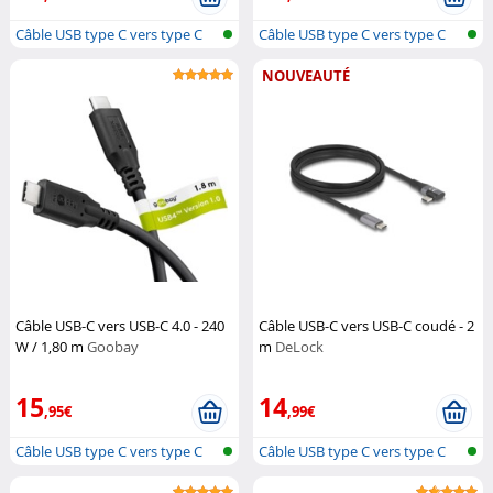
Câble USB type C vers type C
Câble USB type C vers type C
NOUVEAUTÉ
Câble USB-C vers USB-C 4.0 - 240
Câble USB-C vers USB-C coudé - 2
W / 1,80 m
Goobay
m
DeLock
15
14
,95€
,99€
Câble USB type C vers type C
Câble USB type C vers type C