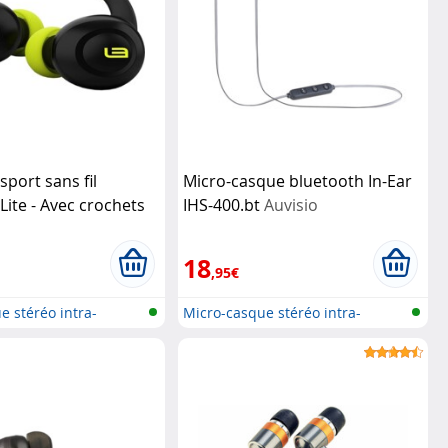
sport sans fil
Micro-casque bluetooth In-Ear
Lite - Avec crochets
IHS-400.bt
Auvisio
c
18
,95€
e stéréo intra-
Micro-casque stéréo intra-
auriculai...