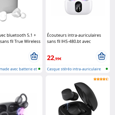
vec bluetooth 5.1 +
Écouteurs intra-auriculaires
sans fil True Wireless
sans fil IHS-480.bt avec
ashi
réduction active de bruit - blanc
Auvisio
22
,99€
made avec batterie et
Casque stéréo intra-auriculaire
san...