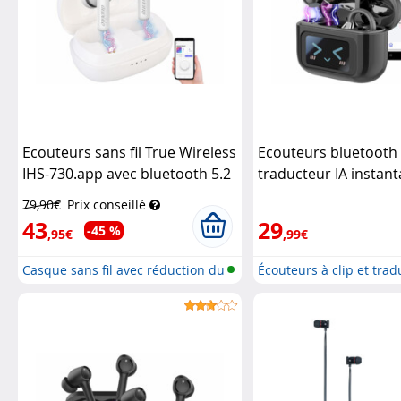
Ecouteurs sans fil True Wireless
Ecouteurs bluetooth 
IHS-730.app avec bluetooth 5.2
traducteur IA instan
et réduction active du bruit -
langues
Auvisio
79,90€
Prix conseillé
blan
Auvisio
43
29
-45 %
,95€
,99€
Casque sans fil avec réduction du
Écouteurs à clip et tra
b...
voca...