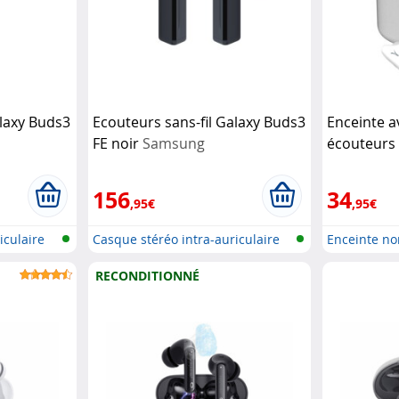
alaxy Buds3
Ecouteurs sans-fil Galaxy Buds3
Enceinte a
FE noir
Samsung
écouteurs 
Kanzen
Ak
156
34
,95€
,95€
iculaire
Casque stéréo intra-auriculaire
Enceinte no
san...
éc...
RECONDITIONNÉ