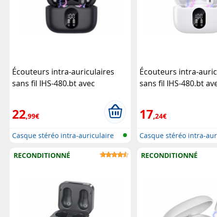
Écouteurs intra-auriculaires
Écouteurs intra-auric
sans fil IHS-480.bt avec
sans fil IHS-480.bt av
réduction active de bruit - noir
réduction active de b
Auvisio
(Reco.)
Auvisio
22
17
,99€
,24€
Casque stéréo intra-auriculaire
Casque stéréo intra-aur
san...
san...
RECONDITIONNÉ
RECONDITIONNÉ