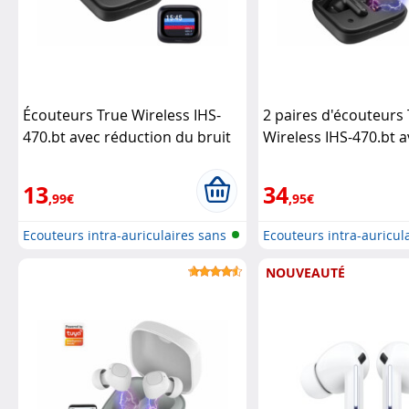
Écouteurs True Wireless IHS-
2 paires d'écouteurs
470.bt avec réduction du bruit
Wireless IHS-470.bt 
et écran tactile (Reconditionné)
tactile
Auvisio
Auvisio
13
34
,99€
,95€
Ecouteurs intra-auriculaires sans
Ecouteurs intra-auricul
f...
f...
NOUVEAUTÉ