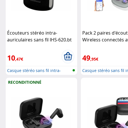
Écouteurs stéréo intra-
Pack 2 paires d'écou
auriculaires sans fil IHS-620.bt
Wireless connectés 
(Reconditionné)
Auvisio
bluetooth 5.0 IHS-62
Auvisio
10
49
,47€
,95€
Casque stéréo sans fil intra-
Casque stéréo sans fil i
auricu...
auricu...
RECONDITIONNÉ