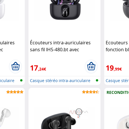
ulaires
Écouteurs intra-auriculaires
Ecouteurs s
ec
sans fil IHS-480.bt avec
fonction b
ruit - blanc
réduction active de bruit - noir
(Reco.)
Auvisio
17
19
,24€
,99€
iculaire
Casque stéréo intra-auriculaire
Casque stér
san...
avec...
RECONDIT