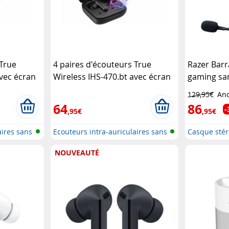
 True
4 paires d'écouteurs True
Razer Bar
avec écran
Wireless IHS-470.bt avec écran
gaming sans
tactile
Auvisio
platerfor
129,95€
Anc
64
86
-
,95€
,95€
aires sans
Ecouteurs intra-auriculaires sans
Casque stér
f...
bluetooth
NOUVEAUTÉ