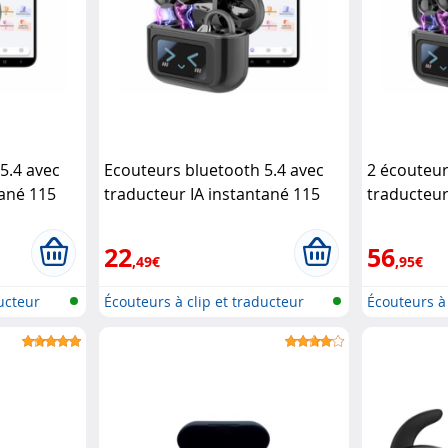
5.4 avec
Ecouteurs bluetooth 5.4 avec
2 écouteur
tané 115
traducteur IA instantané 115
traducteur
langues (Reconditionné)
langues
Au
Auvisio
22
56
,49€
,95€
ducteur
Écouteurs à clip et traducteur
Écouteurs à 
voca...
voca...