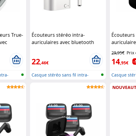
teurs True-
Écouteurs stéréo intra-
Écouteurs 
avec
auriculaires avec bluetooth
auriculaire
5.app
VoyagAir (Reconditionné)
Auvisio
29,95€
Prix
KoolStar
22
14
-
,46€
,95€
ntra-
Casque stéréo sans fil intra-
Casque stéré
auricu...
auricu...
NOUVEAUT