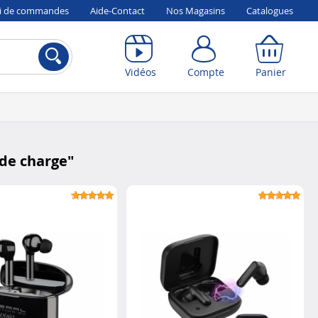
vi de commandes
Aide-Contact
Nos Magasins
Catalogues
Compte
Panier
Vidéos
Compte
Panier
 de charge
"