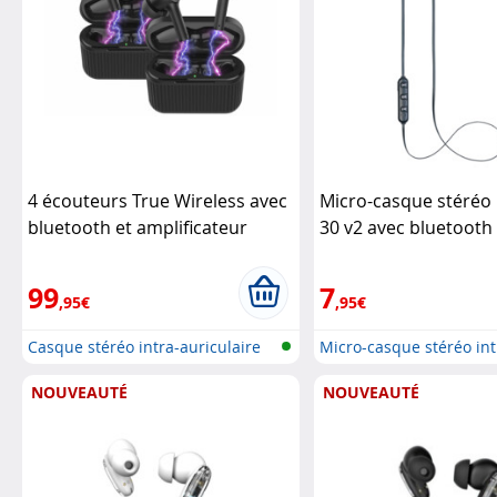
4 écouteurs True Wireless avec
Micro-casque stéréo 
bluetooth et amplificateur
30 v2 avec bluetooth 
auditif IHS-250.db
Newgen
fermeture magnétiq
Medicals
99
7
,95€
,95€
Casque stéréo intra-auriculaire
Micro-casque stéréo int
et...
auriculai...
NOUVEAUTÉ
NOUVEAUTÉ