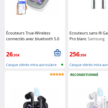
Écouteurs True-Wireless
Ecouteurs sans-fil G
connectés avec bluetooth 5.0
Pro blanc
Samsung
IHS-625.app
Auvisio
26
256
,95€
,95€
Casque stéréo intra-auriculaire
Casque stéréo intra-aur
san...
san...
RECONDITIONNÉ