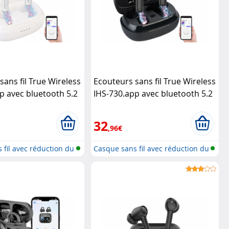
sans fil True Wireless
Ecouteurs sans fil True Wireless
p avec bluetooth 5.2
IHS-730.app avec bluetooth 5.2
n active du bruit -
et réduction active du bruit -
io
noir
Auvisio
32
,96€
 fil avec réduction du
Casque sans fil avec réduction du
b...