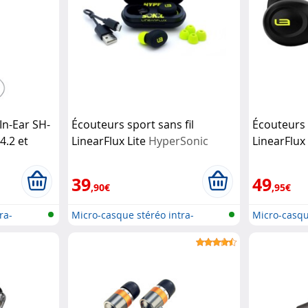
In-Ear SH-
Écouteurs sport sans fil
Écouteurs 
4.2 et
LinearFlux Lite
HyperSonic
LinearFlux 
ue
Pearl
HyperSoni
39
49
,90€
,95€
ra-
Micro-casque stéréo intra-
Micro-casqu
auriculai...
auriculai...