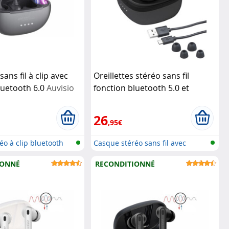
ans fil à clip avec
Oreillettes stéréo sans fil
luetooth 6.0
Auvisio
fonction bluetooth 5.0 et
commande vocale IHS-670
Auvisio
26
,95€
éo à clip bluetooth
Casque stéréo sans fil avec
bluetoo...
IONNÉ
RECONDITIONNÉ