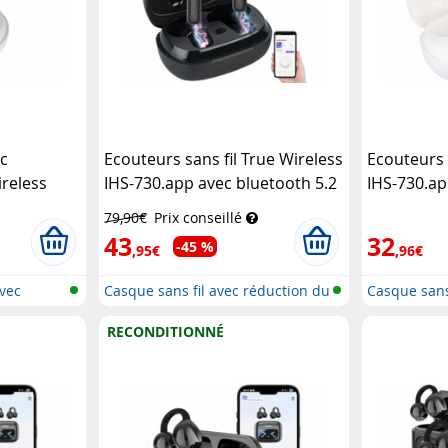
ec
Ecouteurs sans fil True Wireless
Ecouteurs 
ireless
IHS-730.app avec bluetooth 5.2
IHS-730.ap
nné)
Auvisio
et réduction active du bruit -
et réductio
79,90€
Prix conseillé
noir
Auvisio
blan
Auvis
43
32
-45 %
,95€
,96€
avec
Casque sans fil avec réduction du
Casque sans
b...
b...
RECONDITIONNÉ