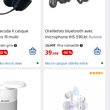
racuda X casque
Oreillettes bluetooth avec
 fil multi-
microphone IHS-590.bt
Auvisio
me
Razer
ien prix
79,90€
Prix conseillé
39
33 %
-50 %
,95€
éo micro avec
Micro-casque stéréo intra-
auriculai...