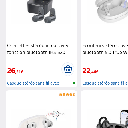
Oreillettes stéréo in-ear avec
Écouteurs stéréo av
fonction bluetooth IHS-520
bluetooth 5.0 True W
(Reconditionné)
Auvisio
IHS-615 (Reconditio
26
22
,21€
,46€
Casque stéréo sans fil avec
Casque stéréo sans fil 
bluetoo...
bluetoo...