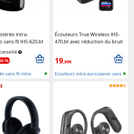
stéréo intra-
Écouteurs True Wireless IHS-
s sans fil IHS-620.bt
470.bt avec réduction du bruit
et écran tactile
Auvisio
 conseillé
19
50 %
,99€
o sans fil intra-
Ecouteurs intra-auriculaires sans
f...
É