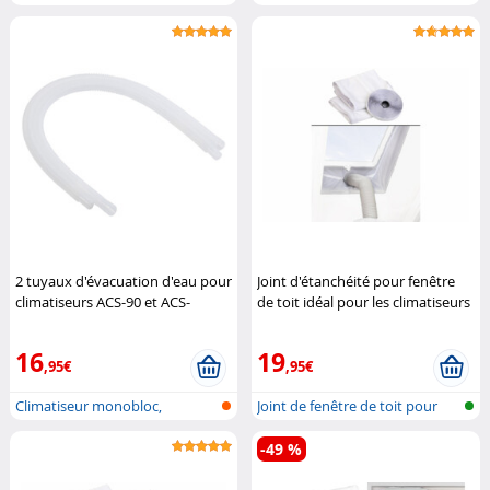
également pou...
également pou...
2 tuyaux d'évacuation d'eau pour
Joint d'étanchéité pour fenêtre
climatiseurs ACS-90 et ACS-
de toit idéal pour les climatiseurs
120.out
Sichler Exclusive
mobiles
Sichler Haushaltsgeräte
16
19
,95€
,95€
Climatiseur monobloc,
Joint de fenêtre de toit pour
également pou...
clima...
-49 %