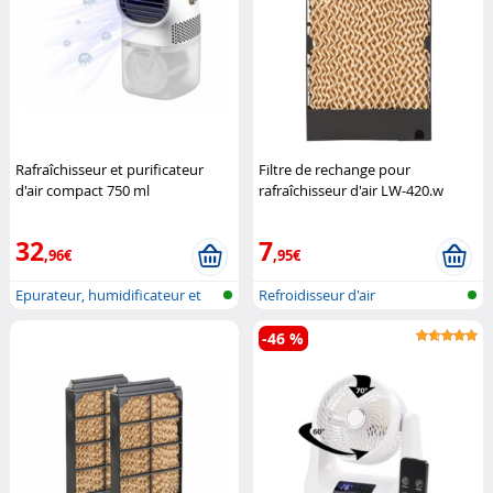
Rafraîchisseur et purificateur
Filtre de rechange pour
d'air compact 750 ml
rafraîchisseur d'air LW-420.w
(Reconditionné)
Sichler
Sichler Haushaltsgeräte
Haushaltsgeräte
32
7
,96€
,95€
Epurateur, humidificateur et
Refroidisseur d'air
refroi...
-46 %