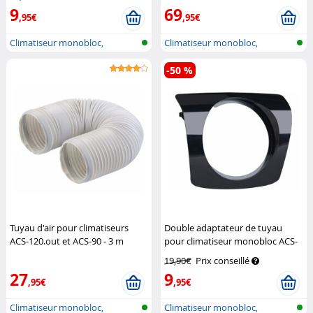
9
69
,95€
,95€
Climatiseur monobloc,
Climatiseur monobloc,
également pou...
également pou...
-50 %
Tuyau d'air pour climatiseurs
Double adaptateur de tuyau
ACS-120.out et ACS-90 - 3 m
pour climatiseur monobloc ACS-
Sichler Exclusive
120.out
Sichler Exclusive
19,90€
Prix conseillé
27
9
,95€
,95€
Climatiseur monobloc,
Climatiseur monobloc,