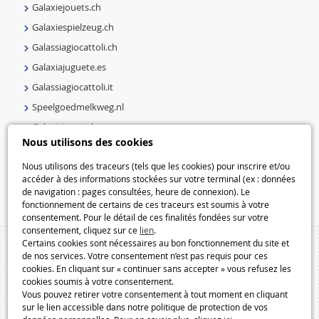
Galaxiejouets.ch
Galaxiespielzeug.ch
Galassiagiocattoli.ch
Galaxiajuguete.es
Galassiagiocattoli.it
Speelgoedmelkweg.nl
Galaxiejouets.be
Nous utilisons des cookies
Galaxiespielzeug.be
Speelgoedmelkweg.be
Nous utilisons des traceurs (tels que les cookies) pour inscrire et/ou
accéder à des informations stockées sur votre terminal (ex : données
Macway.com
de navigation : pages consultées, heure de connexion). Le
fonctionnement de certains de ces traceurs est soumis à votre
consentement. Pour le détail de ces finalités fondées sur votre
consentement, cliquez sur ce
lien
.
Certains cookies sont nécessaires au bon fonctionnement du site et
de nos services. Votre consentement n’est pas requis pour ces
cookies. En cliquant sur « continuer sans accepter » vous refusez les
cookies soumis à votre consentement.
Vous pouvez retirer votre consentement à tout moment en cliquant
sur le lien accessible dans notre politique de protection de vos