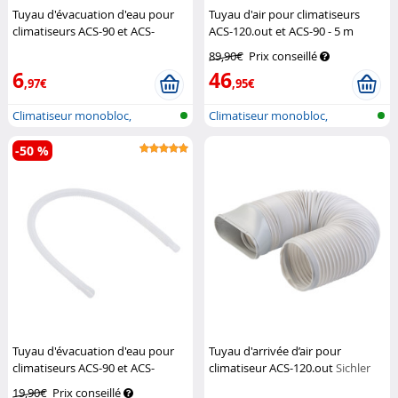
Tuyau d'évacuation d'eau pour
Tuyau d'air pour climatiseurs
climatiseurs ACS-90 et ACS-
ACS-120.out et ACS-90 - 5 m
120.out (Reconditionné)
Sichler
Sichler Exclusive
89,90€
Prix conseillé
Exclusive
6
46
,97€
,95€
Climatiseur monobloc,
Climatiseur monobloc,
également pou...
également pou...
-50 %
Tuyau d'évacuation d'eau pour
Tuyau d'arrivée d’air pour
climatiseurs ACS-90 et ACS-
climatiseur ACS-120.out
Sichler
120.out
Sichler Exclusive
Exclusive
19,90€
Prix conseillé