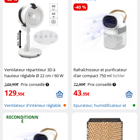
-40 %
Ventilateur répartiteur 3D à
Rafraîchisseur et purificateur
hauteur réglable Ø 22 cm / 60 W
d'air compact 750 ml
Sichler
Sichler Haushaltsgeräte
Haushaltsgeräte
249,90€
Prix conseillé
72,90€
Prix conseillé
129
43
,95€
,95€
Ventilateur d'intérieur réglable
Epurateur, humidificateur et
en...
refroi...
RECONDITIONN
É