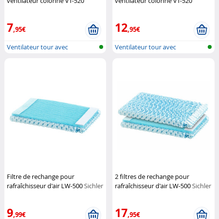
ventilateur colonne VT-520
ventilateur colonne VT-520
Sichler Haushaltsgeräte
Sichler Haushaltsgeräte
7
12
,95€
,95€
Ventilateur tour avec
Ventilateur tour avec
humidificateu...
humidificateu...
Filtre de rechange pour
2 filtres de rechange pour
rafraîchisseur d'air LW-500
Sichler
rafraîchisseur d'air LW-500
Sichler
Haushaltsgeräte
Haushaltsgeräte
9
17
,99€
,95€