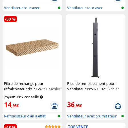
Ventilateur tour avec
Ventilateur tour avec
humidificateu...
humidificateu...
-50 %
Filtre de rechange pour
Pied de remplacement pour
rafraîchisseur d'air LW-590
Sichler
Ventilateur Pro NX1321
Sichler
Haushaltsgeräte
Haushaltsgeräte
29,90€
Prix conseillé
14
36
,95€
,95€
Refroidisseur d'air à effet
Ventilateur avec brumisateur
Peltier...
pour l...
TOP VENTE
-48 %