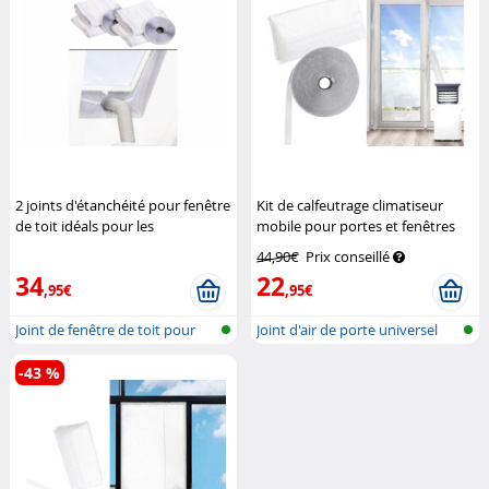
2 joints d'étanchéité pour fenêtre
Kit de calfeutrage climatiseur
de toit idéals pour les
mobile pour portes et fenêtres
climatiseurs mobiles
Sichler
battantes
Sichler
44,90€
Prix conseillé
Haushaltsgeräte
Haushaltsgeräte
34
22
,95€
,95€
Joint de fenêtre de toit pour
Joint d'air de porte universel
clima...
pour...
-43 %