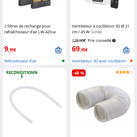
2 filtres de rechange pour
Ventilateur à oscillation 3D Ø 21
rafraîchisseur d'air LW-420.w
cm / 45 W
Sichler
Sichler Haushaltsgeräte
Haushaltsgeräte
129,90€
Prix conseillé
9
69
,95€
,95€
Refroidisseur d'air
Ventilateur 3D avec oscillation
3D
RECONDITIONN
-48 %
É