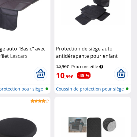
ge auto "Basic" avec
Protection de siège auto
filet
Lescars
antidérapante pour enfant
Lescars
19,90€
Prix conseillé
10
-45 %
,99€
protection pour siège
Coussin de protection pour siège
d'...