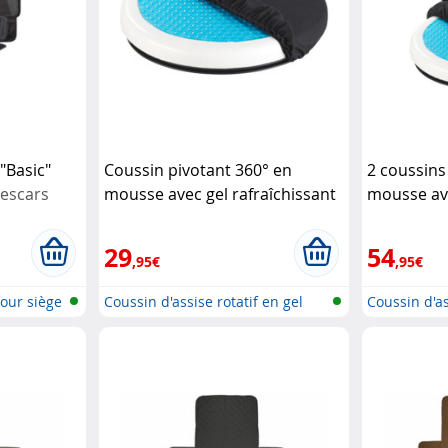
"Basic"
Coussin pivotant 360° en
2 coussins
Lescars
mousse avec gel rafraîchissant
mousse ave
Newgen Medicals
Newgen Me
29
54
,95€
,95€
our siège
Coussin d'assise rotatif en gel
Coussin d'as