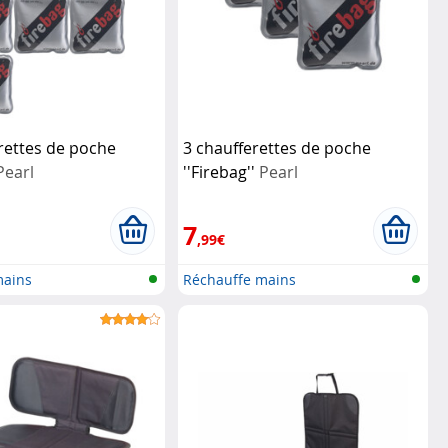
rettes de poche
3 chaufferettes de poche
Pearl
''Firebag''
Pearl
7
,99€
mains
Réchauffe mains