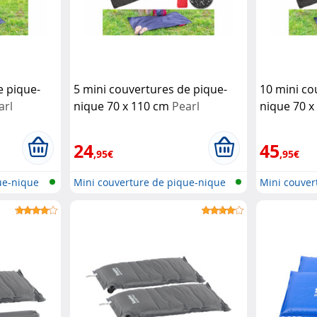
e pique-
5 mini couvertures de pique-
10 mini co
arl
nique 70 x 110 cm
Pearl
nique 70 
24
45
,95€
,95€
ue-nique
Mini couverture de pique-nique
Mini couver