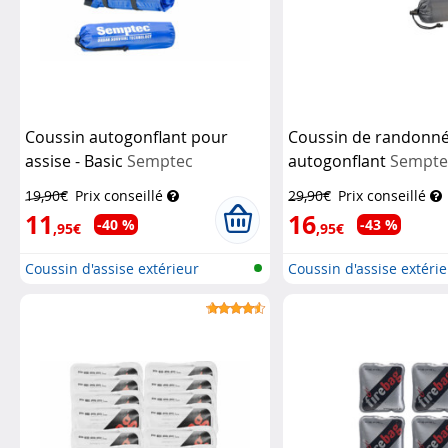
Coussin autogonflant pour
Coussin de randonn
assise - Basic
Semptec
autogonflant
Sempte
19,90€
Prix conseillé
29,90€
Prix conseillé
11
16
-40 %
-43 %
,95€
,95€
Coussin d'assise extérieur
Coussin d'assise extéri
autogonf...
autogonf...