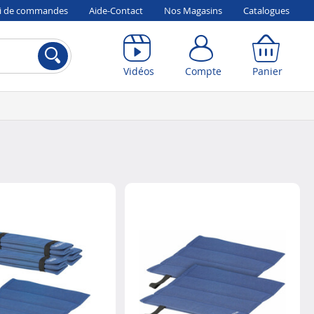
vi de commandes
Aide-Contact
Nos Magasins
Catalogues
Compte
Panier
Vidéos
Compte
Panier