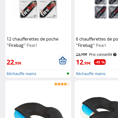
12 chaufferettes de poche
6 chaufferettes de p
''Firebag''
Pearl
''Firebag''
Pearl
23,70€
Prix conseillé
22
12
-45 %
,95€
,99€
Réchauffe mains
Réchauffe mains