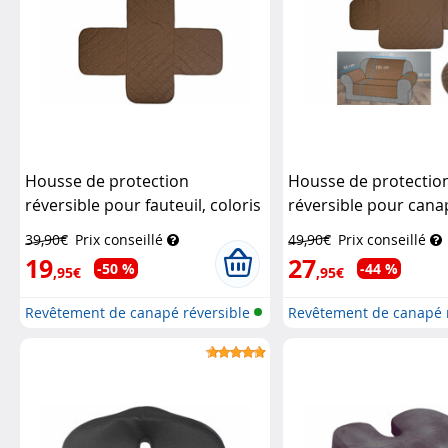
Housse de protection
Housse de protectio
réversible pour fauteuil, coloris
réversible pour cana
beige/marron
Wilson Gabor
places, coloris beig
39,90€
Prix conseillé
49,90€
Prix conseillé
Wilson Gabor
19
27
-50 %
-44 %
,95€
,95€
Revêtement de canapé réversible
Revêtement de canapé 