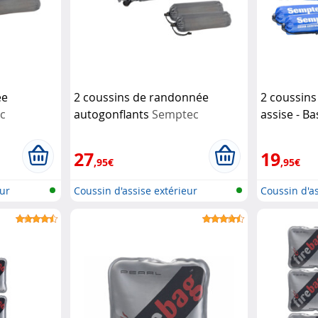
ée
2 coussins de randonnée
2 coussins
c
autogonflants
Semptec
assise - Ba
27
19
,95€
,95€
eur
Coussin d'assise extérieur
Coussin d'as
autogonf...
autogonf...