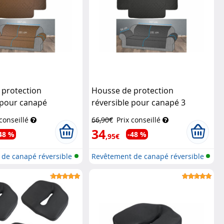
 protection
Housse de protection
 pour canapé
réversible pour canapé 3
coloris beige/marron
places, coloris gris/noir
Wilson
 conseillé
66,90€
Prix conseillé
bor
Gabor
34
48 %
-48 %
,95€
de canapé réversible
Revêtement de canapé réversible