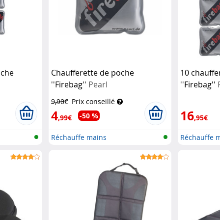
oche
Chaufferette de poche
10 chauffe
''Firebag''
Pearl
''Firebag''
9,90€
Prix conseillé
4
16
-50 %
,99€
,95€
Réchauffe mains
Réchauffe 