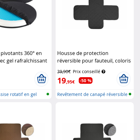
 pivotants 360° en
Housse de protection
c gel rafraîchissant
réversible pour fauteuil, coloris
dicals
gris/noir
Wilson Gabor
39,90€
Prix conseillé
19
-50 %
,95€
sise rotatif en gel
Revêtement de canapé réversible