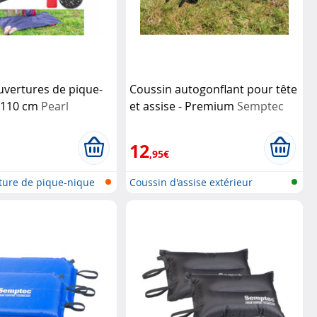
uvertures de pique-
Coussin autogonflant pour tête
x 110 cm
Pearl
et assise - Premium
Semptec
12
,95€
ture de pique-nique
Coussin d'assise extérieur
autogonf...