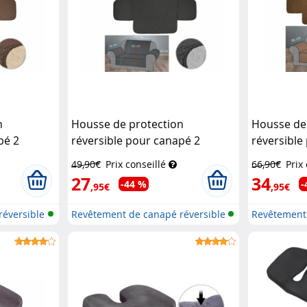
n
Housse de protection
Housse de
pé 2
réversible pour canapé 2
réversible
e/marron
places, coloris gris/noir
Wilson
3 places, 
49,90€
Prix conseillé
66,90€
Prix
Gabor
Wilson Ga
27
34
-44 %
-
,95€
,95€
réversible
Revêtement de canapé réversible
Revêtement 