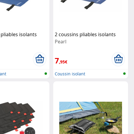
pliables isolants
2 coussins pliables isolants
Pearl
7
,95€
lant
Coussin isolant