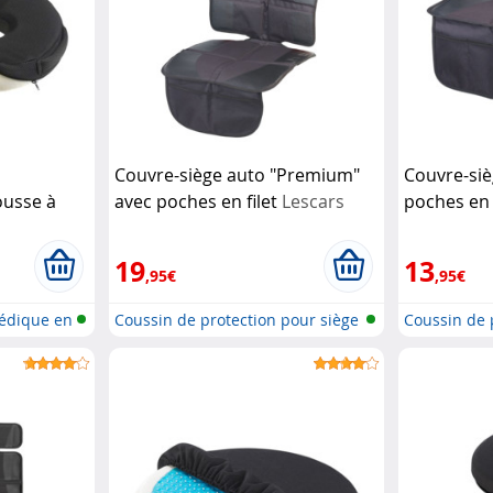
Couvre-siège auto "Premium"
Couvre-siè
usse à
avec poches en filet
Lescars
poches en 
ec gel
19
13
,95€
,95€
pédique en
Coussin de protection pour siège
Coussin de 
d'...
d'...