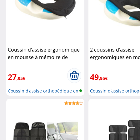
Coussin d'assise ergonomique
2 coussins d'assise
en mousse à mémoire de
ergonomiques en mo
forme avec gel
Newgen
mémoire de forme av
Medicals
Newgen Medicals
27
49
,95€
,95€
Coussin d'assise orthopédique en
Coussin d'assise ortho
mo...
mo...