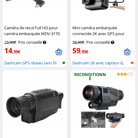
Caméra de recul Full HD pour
Mini caméra embarquée
caméra embarquée MDV-3170
connectée 2K avec GPS pour
Lescars
voiture MDV-5605
Navgear
29,90€
Prix conseillé
99,90€
Prix conseillé
14
59
,99€
,95€
Dashcam GPS réseau sans fil
Dashcam 2K avec capteur G,
(Ultra...
antenne...
RECONDITIONN
É