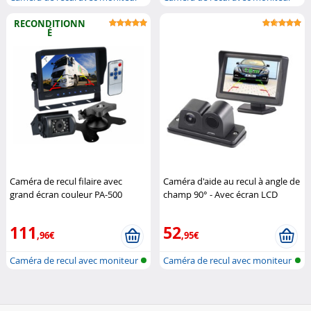
RECONDITIONN
É
Caméra de recul filaire avec
Caméra d'aide au recul à angle de
grand écran couleur PA-500
champ 90° - Avec écran LCD
(Reconditionné)
Lescars
Lescars
111
52
,96€
,95€
Caméra de recul avec moniteur
Caméra de recul avec moniteur