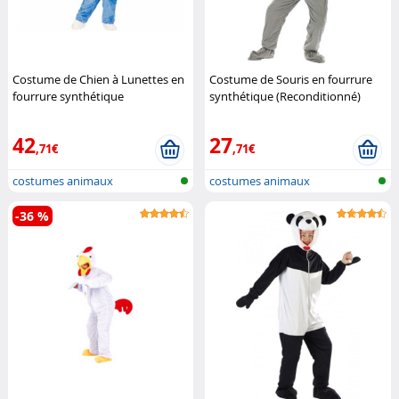
Costume de Chien à Lunettes en
Costume de Souris en fourrure
fourrure synthétique
synthétique (Reconditionné)
(Reconditionné)
Infactory
Infactory
42
27
,71€
,71€
costumes animaux
costumes animaux
-36 %