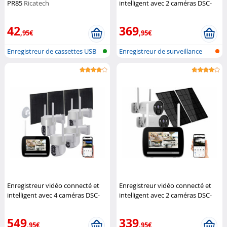
PR85
Ricatech
intelligent avec 2 caméras DSC-
502.CAM
VisorTech
42
369
,95€
,95€
Enregistreur de cassettes USB
Enregistreur de surveillance
sans f...
Enregistreur vidéo connecté et
Enregistreur vidéo connecté et
intelligent avec 4 caméras DSC-
intelligent avec 2 caméras DSC-
502.CAM
VisorTech
500.CAM
VisorTech
549
339
,95€
,95€