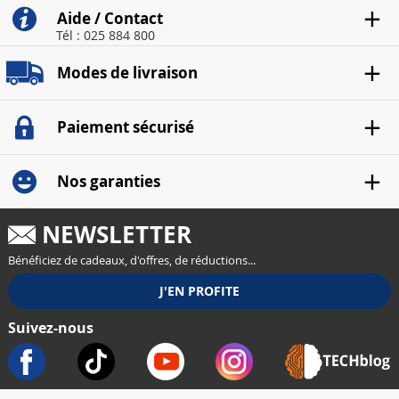
Aide / Contact
Tél : 025 884 800
Modes de livraison
Paiement sécurisé
Nos garanties
NEWSLETTER
Bénéficiez de cadeaux, d'offres, de réductions...
Suivez-nous