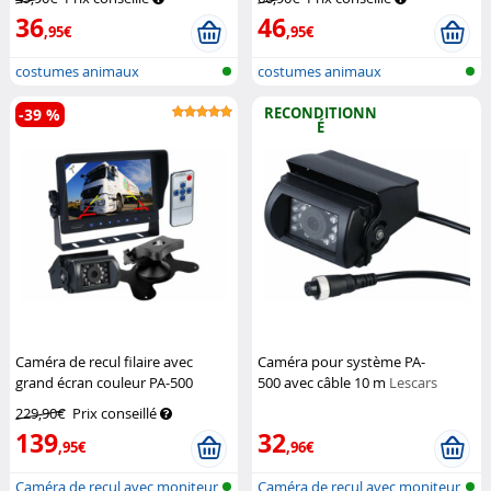
36
46
,95€
,95€
costumes animaux
costumes animaux
RECONDITIONN
-39 %
É
Caméra de recul filaire avec
Caméra pour système PA-
grand écran couleur PA-500
500 avec câble 10 m
Lescars
Lescars
229,90€
Prix conseillé
139
32
,95€
,96€
Caméra de recul avec moniteur
Caméra de recul avec moniteur