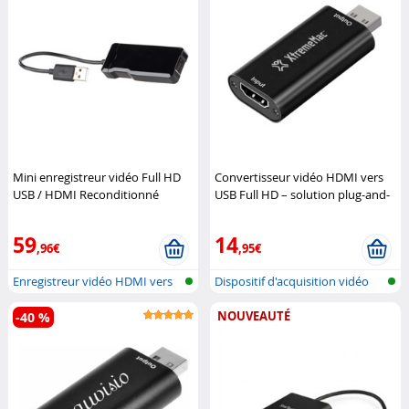
Mini enregistreur vidéo Full HD
Convertisseur vidéo HDMI vers
USB / HDMI Reconditionné
USB Full HD – solution plug-and-
Auvisio
play simple
XtremeMac
59
14
,96€
,95€
Enregistreur vidéo HDMI vers
Dispositif d'acquisition vidéo
USB po...
HDMI...
NOUVEAUTÉ
-40 %