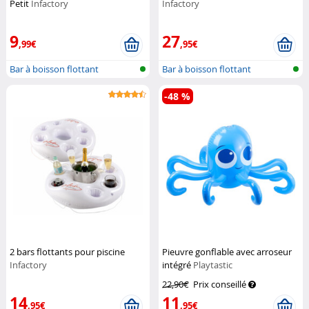
Petit
Infactory
Infactory
9
27
,99€
,95€
Bar à boisson flottant
Bar à boisson flottant
-48 %
2 bars flottants pour piscine
Pieuvre gonflable avec arroseur
Infactory
intégré
Playtastic
22,90€
Prix conseillé
14
11
,95€
,95€