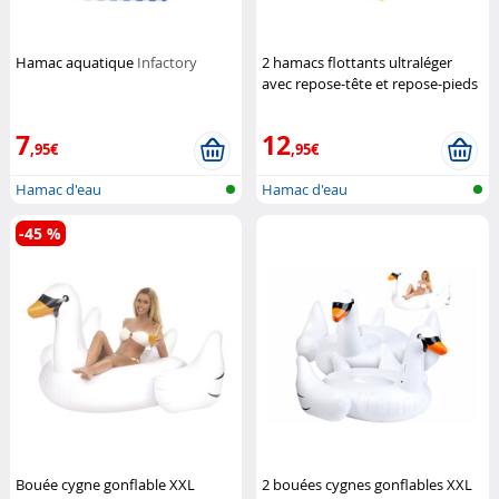
Hamac aquatique
Infactory
2 hamacs flottants ultraléger
avec repose-tête et repose-pieds
gonflables
Infactory
7
12
,95€
,95€
Hamac d'eau
Hamac d'eau
-45 %
Bouée cygne gonflable XXL
2 bouées cygnes gonflables XXL