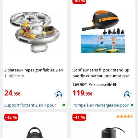
-40 %
2 plateaux repas gonflables 2 en
Gonfleur sans fil pour stand up
1
Infactory
paddle et bateau pneumatique
AGT
199,90€
Prix conseillé
24
119
,95€
,95€
Support flottant 2 en 1 pour
Pompe à air rechargeable pour
boisso...
planc...
-45 %
-41 %