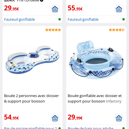
49,90€
Prix conseillé
29
55
,95€
,95€
Fauteuil gonflable
Fauteuil gonflable
Bouée 2 personnes avec dossier
Bouée gonflable avec dossier et
& support pour boisson
support pour boisson
Infactory
Infactory
54
29
,95€
,99€
Bar de piscine gonflable pour 2
Bouée de bain pour adulte