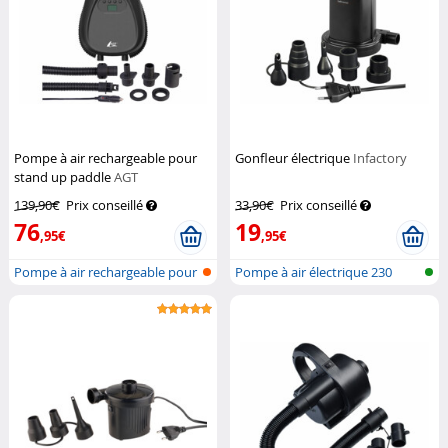
Pompe à air rechargeable pour
Gonfleur électrique
Infactory
stand up paddle
AGT
139,90€
Prix conseillé
33,90€
Prix conseillé
76
19
,95€
,95€
Pompe à air rechargeable pour
Pompe à air électrique 230
planc...
volts