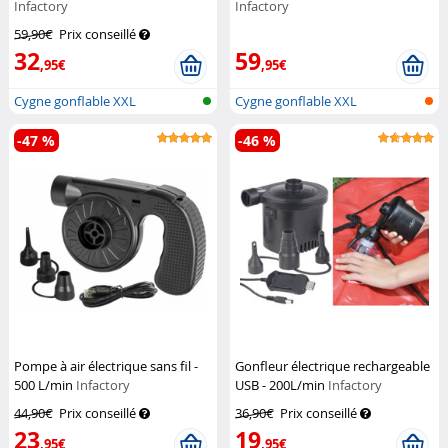
Infactory
Infactory
59,90€
Prix conseillé
32
59
,95€
,95€
Cygne gonflable XXL
Cygne gonflable XXL
-47 %
-46 %
Pompe à air électrique sans fil -
Gonfleur électrique rechargeable
500 L/min
Infactory
USB - 200L/min
Infactory
44,90€
Prix conseillé
36,90€
Prix conseillé
23
19
,95€
,95€