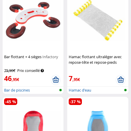
Bar flottant + 4 sièges
Infactory
Hamac flottant ultraléger avec
repose-tête et repose-pieds
gonflables
Infactory
79,90€
Prix conseillé
46
7
,95€
,95€
Bar de piscines
Hamac d'eau
-45 %
-37 %