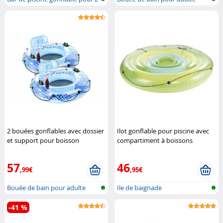
per...
2 bouées gonflables avec dossier
Ilot gonflable pour piscine avec
et support pour boisson
compartiment à boissons
Infactory
Infactory
57
46
,99€
,95€
Bouée de bain pour adulte
Ile de baignade
-41 %