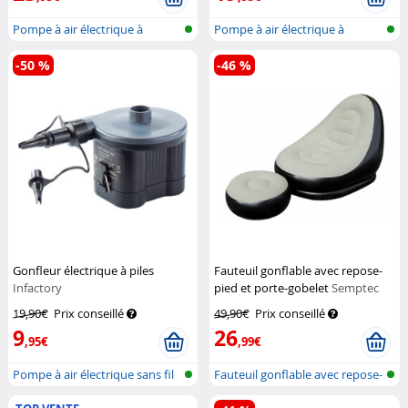
Pompe à air électrique à
Pompe à air électrique à
batterie a...
batterie a...
-50 %
-46 %
Gonfleur électrique à piles
Fauteuil gonflable avec repose-
Infactory
pied et porte-gobelet
Semptec
19,90€
Prix conseillé
49,90€
Prix conseillé
9
26
,95€
,99€
Pompe à air électrique sans fil
Fauteuil gonflable avec repose-
pied...