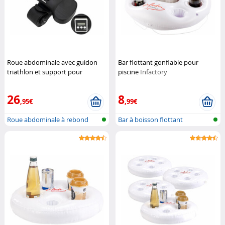
Roue abdominale avec guidon
Bar flottant gonflable pour
triathlon et support pour
piscine
Infactory
smartphone
Pearl Sports
26
8
,95€
,99€
Roue abdominale à rebond
Bar à boisson flottant
automatiqu...