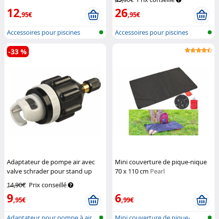
12
26
,95€
,95€
Accessoires pour piscines
Accessoires pour piscines
gonflable...
gonflable...
-33 %
Adaptateur de pompe air avec
Mini couverture de pique-nique
valve schrader pour stand up
70 x 110 cm
Pearl
paddle
Infactory
14,90€
Prix conseillé
9
6
,95€
,99€
Adaptateur pour pompe à air
Mini couverture de pique-