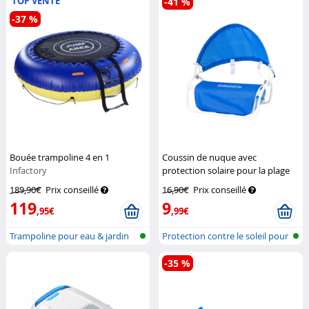
TOP VENTE
-41 %
-37 %
Bouée trampoline 4 en 1
Coussin de nuque avec
Infactory
protection solaire pour la plage
et l'extérieur
Pearl
189,90€
Prix conseillé
16,90€
Prix conseillé
119
9
,95€
,99€
Trampoline pour eau & jardin
Protection contre le soleil pour
la...
-35 %