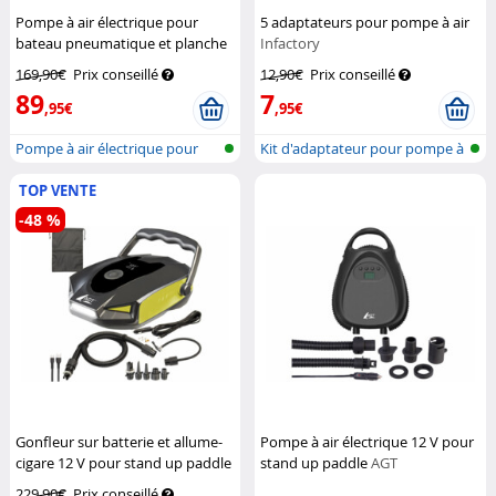
Pompe à air électrique pour
5 adaptateurs pour pompe à air
bateau pneumatique et planche
Infactory
AGT
169,90€
Prix conseillé
12,90€
Prix conseillé
89
7
,95€
,95€
Pompe à air électrique pour
Kit d'adaptateur pour pompe à
paddles...
air
TOP VENTE
-48 %
Gonfleur sur batterie et allume-
Pompe à air électrique 12 V pour
cigare 12 V pour stand up paddle
stand up paddle
AGT
AGT
229,90€
Prix conseillé