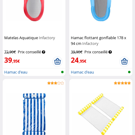
Matelas Aquatique
Infactory
Hamac flottant gonflable 178 x
94 cm
Infactory
72,90€
Prix conseillé
39,90€
Prix conseillé
39
24
,95€
,95€
Hamac d'eau
Hamac d'eau