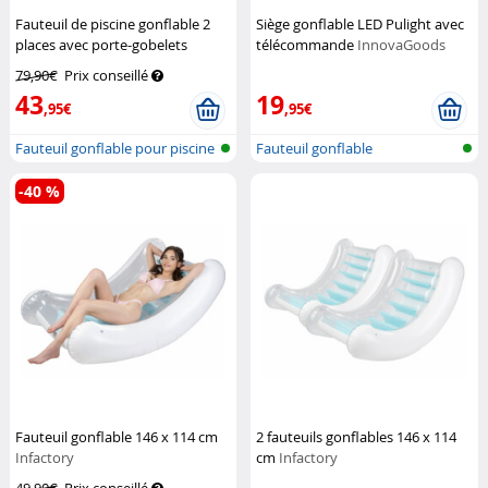
Fauteuil de piscine gonflable 2
Siège gonflable LED Pulight avec
places avec porte-gobelets
télécommande
InnovaGoods
Infactory
79,90€
Prix conseillé
43
19
,95€
,95€
Fauteuil gonflable pour piscine
Fauteuil gonflable
ave...
-40 %
Fauteuil gonflable 146 x 114 cm
2 fauteuils gonflables 146 x 114
Infactory
cm
Infactory