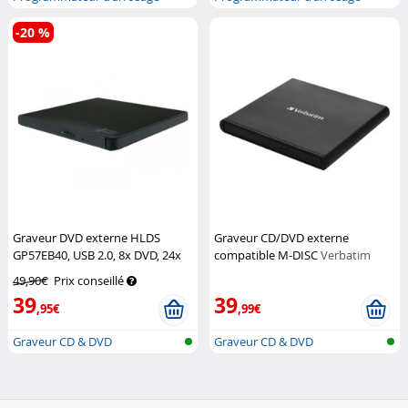
avec humid...
avec humid...
-20 %
Graveur DVD externe HLDS
Graveur CD/DVD externe
GP57EB40, USB 2.0, 8x DVD, 24x
compatible M-DISC
Verbatim
CD, noir
LG
49,90€
Prix conseillé
39
39
,95€
,99€
Graveur CD & DVD
Graveur CD & DVD