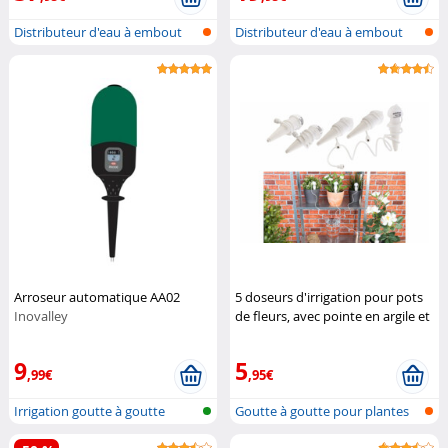
Distributeur d'eau à embout
Distributeur d'eau à embout
pour bo...
pour bo...
Arroseur automatique AA02
5 doseurs d'irrigation pour pots
Inovalley
de fleurs, avec pointe en argile et
tuyau
Royal Gardineer
9
5
,99€
,95€
Irrigation goutte à goutte
Goutte à goutte pour plantes
automati...