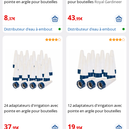
pointe en argile pour bouteilles
pour bouteilles
Royal Gardineer
plastiques PET (Reconditionné)
Royal Gardineer
8
43
,37€
,95€
Distributeur d'eau à embout
Distributeur d'eau à embout
pour bo...
pour bo...
24 adaptateurs d'irrigation avec
12 adaptateurs d'irrigation avec
pointe en argile pour bouteilles
pointe en argile pour bouteilles
plastiques PET
Royal Gardineer
plastiques PET
Royal Gardineer
37
19
,95€
,95€