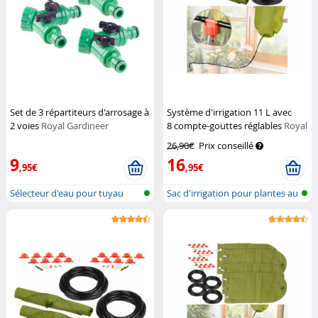
Set de 3 répartiteurs d'arrosage à
Système d'irrigation 11 L avec
2 voies
Royal Gardineer
8 compte-gouttes réglables
Royal
Gardineer
26,90€
Prix conseillé
9
16
,95€
,95€
Sélecteur d'eau pour tuyau
Sac d'irrigation pour plantes au
d'arrosa...
go...