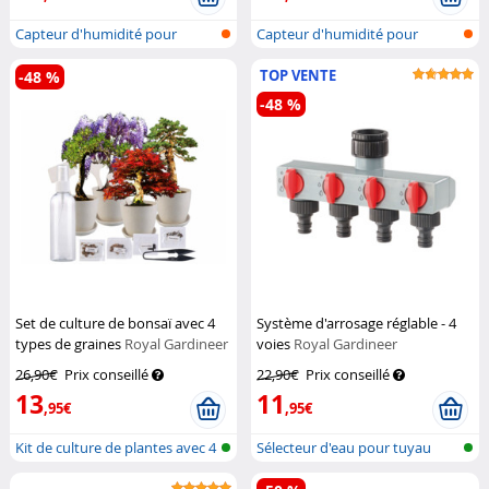
Capteur d'humidité pour
Capteur d'humidité pour
plantes
plantes
TOP VENTE
-48 %
-48 %
Set de culture de bonsaï avec 4
Système d'arrosage réglable - 4
types de graines
Royal Gardineer
voies
Royal Gardineer
26,90€
Prix conseillé
22,90€
Prix conseillé
13
11
,95€
,95€
Kit de culture de plantes avec 4
Sélecteur d'eau pour tuyau
ty...
d'arrosa...