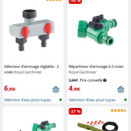
-50 %
Sélecteur d'arrosage réglable - 2
Répartiteur d'arrosage à 2 voies
voies
Royal Gardineer
Royal Gardineer
9,90€
Prix conseillé
6
4
,95€
,99€
Sélecteur d'eau pour tuyau
Sélecteur d'eau pour tuyau
d'arrosa...
d'arrosa...
-37 %