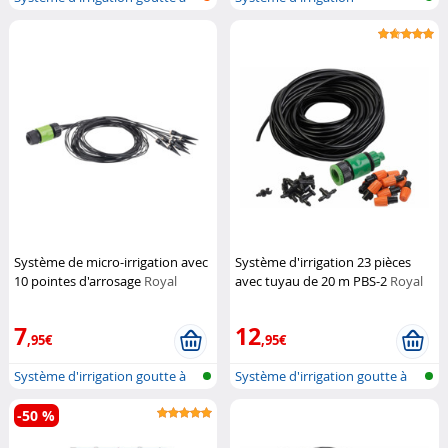
goutt...
automatique de...
Système de micro-irrigation avec
Système d'irrigation 23 pièces
10 pointes d'arrosage
Royal
avec tuyau de 20 m PBS-2
Royal
Gardineer
Gardineer
7
12
,95€
,95€
Système d'irrigation goutte à
Système d'irrigation goutte à
goutt...
goutt...
-50 %