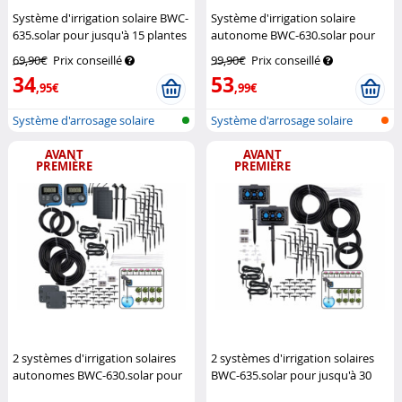
Système d'irrigation solaire BWC-
Système d'irrigation solaire
635.solar pour jusqu'à 15 plantes
autonome BWC-630.solar pour
Royal Gardineer
jusqu'à 15 plantes
Royal
69,90€
Prix conseillé
99,90€
Prix conseillé
Gardineer
34
53
,95€
,99€
Système d'arrosage solaire
Système d'arrosage solaire
pour pla...
pour pla...
AVANT
AVANT
PREMIÈRE
PREMIÈRE
2 systèmes d'irrigation solaires
2 systèmes d'irrigation solaires
autonomes BWC-630.solar pour
BWC-635.solar pour jusqu'à 30
jusqu'à 30 plantes
Royal
plantes
Royal Gardineer