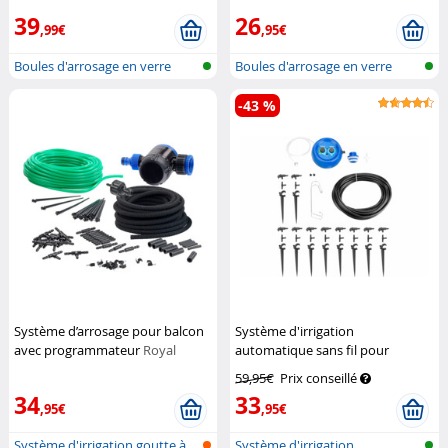
39
26
,99€
,95€
Boules d'arrosage en verre
Boules d'arrosage en verre
-43 %
Système d’arrosage pour balcon
Système d'irrigation
avec programmateur
Royal
automatique sans fil pour
Gardineer
plantes d'intérieur
Royal
59,95€
Prix conseillé
Gardineer
34
33
,95€
,95€
Système d'irrigation goutte à
Système d'irrigation