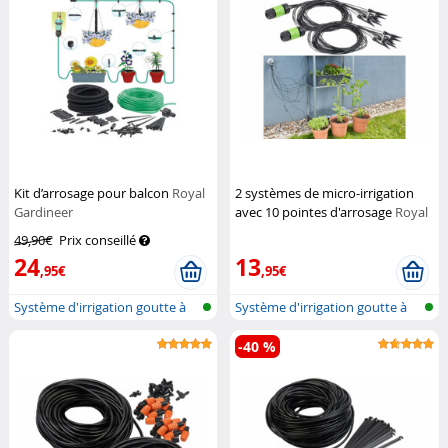
Kit d’arrosage pour balcon
Royal
2 systèmes de micro-irrigation
Gardineer
avec 10 pointes d'arrosage
Royal
Gardineer
49,90€
Prix conseillé
24
13
,95€
,95€
Système d'irrigation goutte à
Système d'irrigation goutte à
goutt...
goutt...
-40 %