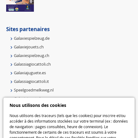
Sites partenaires
Galaxiespielzeug.de
Galaxiejouets.ch
Galaxiespielzeug.ch
Galassiagiocattoli.ch
Galaxiajuguete.es
Galassiagiocattoli.it
Speelgoedmelkweg.nl
Galaxiejouets.be
Nous utilisons des cookies
Galaxiespielzeug.be
Speelgoedmelkweg.be
Nous utilisons des traceurs (tels que les cookies) pour inscrire et/ou
accéder à des informations stockées sur votre terminal (ex : données
Macway.com
de navigation : pages consultées, heure de connexion). Le
fonctionnement de certains de ces traceurs est soumis à votre
consentement. Pour le détail de ces finalités fondées sur votre