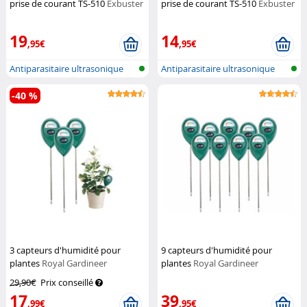
prise de courant TS-510
Exbuster
prise de courant TS-510
Exbuster
19
14
,95€
,95€
Antiparasitaire ultrasonique
Antiparasitaire ultrasonique
pour l...
pour l...
-40 %
3 capteurs d'humidité pour
9 capteurs d'humidité pour
plantes
Royal Gardineer
plantes
Royal Gardineer
29,90€
Prix conseillé
17
39
,99€
,95€