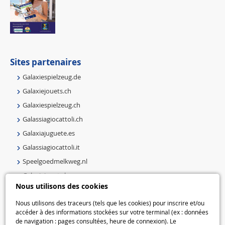
Sites partenaires
Galaxiespielzeug.de
Galaxiejouets.ch
Galaxiespielzeug.ch
Galassiagiocattoli.ch
Galaxiajuguete.es
Galassiagiocattoli.it
Speelgoedmelkweg.nl
Galaxiejouets.be
Nous utilisons des cookies
Galaxiespielzeug.be
Speelgoedmelkweg.be
Nous utilisons des traceurs (tels que les cookies) pour inscrire et/ou
accéder à des informations stockées sur votre terminal (ex : données
Macway.com
de navigation : pages consultées, heure de connexion). Le