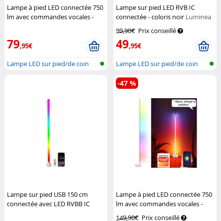
Lampe à pied LED connectée 750
Lampe sur pied LED RVB IC
lm avec commandes vocales -
connectée - coloris noir
Luminea
coloris noir
Luminea
Home Control
99,90€
Prix conseillé
79
49
,95€
,95€
Lampe LED sur pied/de coin
Lampe LED sur pied/de coin
réseau s...
réseau s...
-47 %
Lampe sur pied USB 150 cm
Lampe à pied LED connectée 750
connectée avec LED RVBB IC
lm avec commandes vocales -
Luminea Home Control
coloris blanc
Luminea
149,90€
Prix conseillé