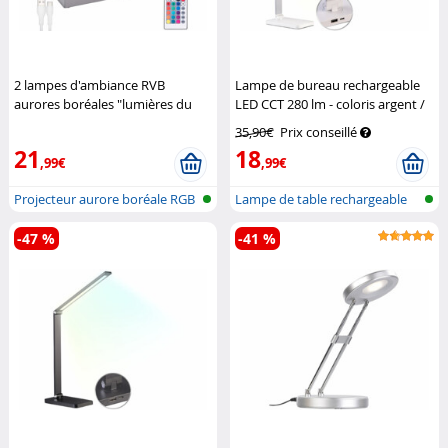
2 lampes d'ambiance RVB
Lampe de bureau rechargeable
aurores boréales "lumières du
LED CCT 280 lm - coloris argent /
Nord"
Lunartec
blanc
Lunartec
35,90€
Prix conseillé
21
18
,99€
,99€
Projecteur aurore boréale RGB
Lampe de table rechargeable
avec...
en alum...
-47 %
-41 %