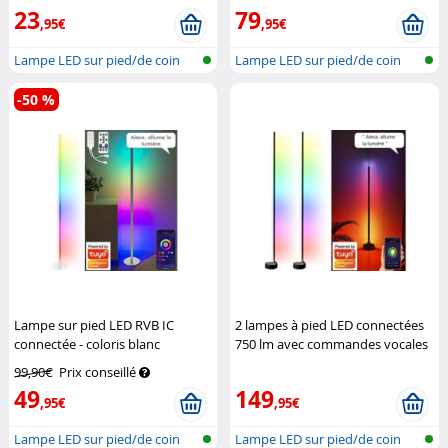
23
79
,95€
,95€
Lampe LED sur pied/de coin
Lampe LED sur pied/de coin
réseau s...
réseau s...
-50 %
Lampe sur pied LED RVB IC
2 lampes à pied LED connectées
connectée - coloris blanc
750 lm avec commandes vocales
Luminea Home Control
- coloris noir
Luminea
99,90€
Prix conseillé
49
149
,95€
,95€
Lampe LED sur pied/de coin
Lampe LED sur pied/de coin