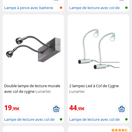
Lampe à pince avec batterie
Lampe de lecture avec col de
cygne
Double lampe de lecture murale
2 lampes Led à Col de Cygne
avec col de cygne
Lunartec
Lunartec
19
44
,95€
,95€
Lampe de lecture avec col de
Lampe de lecture avec col de
cygne
cygne