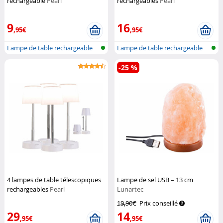
rechargeable
Pearl
rechargeables
Pearl
9
16
,95€
,95€
Lampe de table rechargeable
Lampe de table rechargeable
télesco...
télesco...
-25 %
4 lampes de table télescopiques
Lampe de sel USB – 13 cm
rechargeables
Pearl
Lunartec
19,90€
Prix conseillé
29
14
,95€
,95€