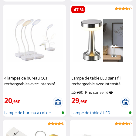
cygne sans...
cygne sans...
-47 %
4 lampes de bureau CCT
Lampe de table LED sans fil
rechargeables avec intensité
rechargeable avec intensité
variable
Britesta
réglable
Lunartec
56,90€
Prix conseillé
20
29
,95€
,95€
Lampe de bureau à col de
Lampe de table à LED
cygne sans...
rechargeable,...