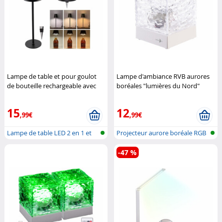
Lampe de table et pour goulot
Lampe d'ambiance RVB aurores
de bouteille rechargeable avec
boréales "lumières du Nord"
LED RVBB
Lunartec
Lunartec
15
12
,99€
,99€
Lampe de table LED 2 en 1 et
Projecteur aurore boréale RGB
boucho...
avec...
-47 %