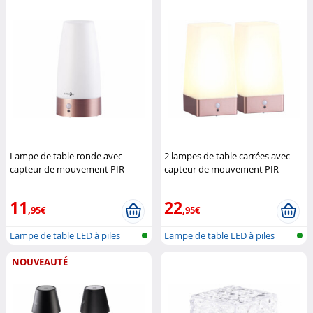
Lampe de table ronde avec
2 lampes de table carrées avec
capteur de mouvement PIR
capteur de mouvement PIR
rechargeable
Lunartec
rechargeables
Lunartec
11
22
,95€
,95€
Lampe de table LED à piles
Lampe de table LED à piles
avec cap...
avec cap...
NOUVEAUTÉ