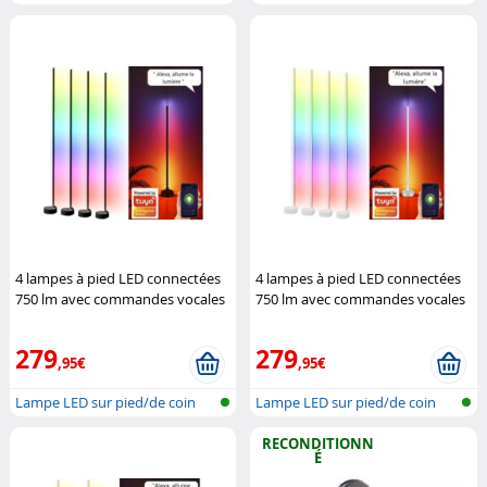
réseau s...
réseau s...
4 lampes à pied LED connectées
4 lampes à pied LED connectées
750 lm avec commandes vocales
750 lm avec commandes vocales
- coloris noir
Luminea
- coloris blanc
Luminea
279
279
,95€
,95€
Lampe LED sur pied/de coin
Lampe LED sur pied/de coin
réseau s...
réseau s...
RECONDITIONN
É