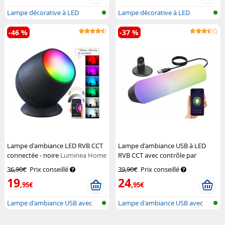
Lampe décorative à LED
Lampe décorative à LED
-46 %
-37 %
Lampe d'ambiance LED RVB CCT
Lampe d'ambiance USB à LED
connectée - noire
Luminea Home
RVB CCT avec contrôle par
Control
application
Luminea Home
36,90€
Prix conseillé
39,90€
Prix conseillé
Control
19
24
,95€
,95€
Lampe d'ambiance USB avec
Lampe d'ambiance USB avec
LEDs RGB...
LEDs RGB...