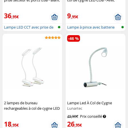
prise secteur et ports USB - Blanc
col de cygne LED COB - Avec
Lunartec
pince
Lunartec
36
9
,95€
,95€
Lampe LED CCT avec prise de
Lampe à pince avec batterie
courant
-46 %
2 lampes de bureau
Lampe Led À Col de Cygne
rechargeables à col de cygne LED
Lunartec
COB - Avec pince
Lunartec
49,90€
Prix conseillé
18
26
,95€
,95€