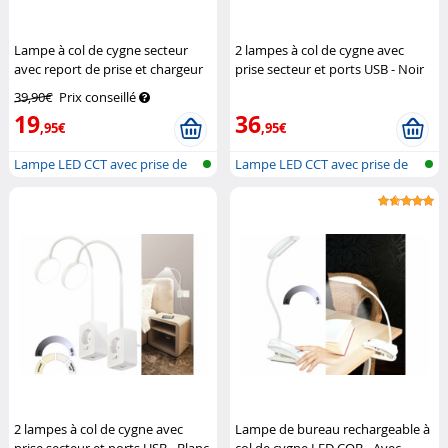
Lampe à col de cygne secteur
2 lampes à col de cygne avec
avec report de prise et chargeur
prise secteur et ports USB - Noir
USB - Blanc
Lunartec
Lunartec
39,90€
Prix conseillé
19
36
,95€
,95€
Lampe LED CCT avec prise de
Lampe LED CCT avec prise de
courant
courant
2 lampes à col de cygne avec
Lampe de bureau rechargeable à