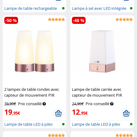
Lampe de table rechargeable
Lampe à sel avec LED intégrée
télesco...
-50 %
-48 %
2 lampes de table rondes avec
Lampe de table carrée avec
capteur de mouvement PIR
capteur de mouvement PIR
rechargeables
Lunartec
rechargeable
Lunartec
39,90€
Prix conseillé
24,90€
Prix conseillé
19
12
,95€
,95€
Lampe de table LED à piles
Lampe de table LED à piles
avec cap...
avec cap...