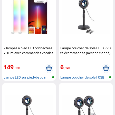
2 lampes à pied LED connectées
Lampe coucher de soleil LED RVB
750 lm avec commandes vocales
télécommandée (Reconditionné)
- coloris blanc
Luminea
Pearl
149
6
,95€
,97€
Lampe LED sur pied/de coin
Lampe coucher de soleil RGB
réseau s...
Lumière...