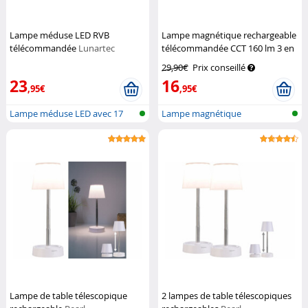
Lampe méduse LED RVB
Lampe magnétique rechargeable
télécommandée
Lunartec
télécommandée CCT 160 lm 3 en
1
Lunartec
29,90€
Prix conseillé
23
16
,95€
,95€
Lampe méduse LED avec 17
Lampe magnétique
couleurs e...
rechargeable 3 en...
Lampe de table télescopique
2 lampes de table télescopiques