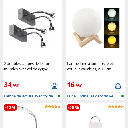
2 doubles lampes de lecture
Lampe lune à luminosité et
murales avec col de cygne
couleur variables, Ø 15 cm
Lunartec
Lunartec
34
16
,95€
,95€
Lampe de lecture avec col de
Lune lumineuse décorative
cygne
dimmable
-40 %
-50 %