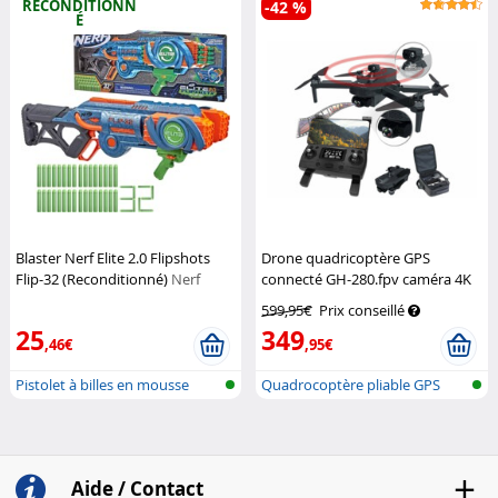
RECONDITIONN
-42 %
É
Blaster Nerf Elite 2.0 Flipshots
Drone quadricoptère GPS
Flip-32 (Reconditionné)
Nerf
connecté GH-280.fpv caméra 4K
et capteur de distance
Simulus
599,95€
Prix conseillé
25
349
,46€
,95€
Pistolet à billes en mousse
Quadrocoptère pliable GPS
sans fil...
Aide / Contact