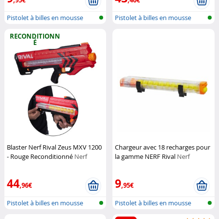
,95€
,46€
Pistolet à billes en mousse
Pistolet à billes en mousse
RECONDITIONN
É
Blaster Nerf Rival Zeus MXV 1200
Chargeur avec 18 recharges pour
- Rouge Reconditionné
Nerf
la gamme NERF Rival
Nerf
44
9
,96€
,95€
Pistolet à billes en mousse
Pistolet à billes en mousse