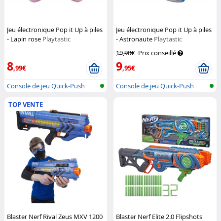
Jeu électronique Pop it Up à piles
Jeu électronique Pop it Up à piles
- Lapin rose
Playtastic
- Astronaute
Playtastic
19,90€
Prix conseillé
8
9
,99€
,95€
Console de jeu Quick-Push
Console de jeu Quick-Push
Bubble av...
Bubble av...
TOP VENTE
Blaster Nerf Rival Zeus MXV 1200
Blaster Nerf Elite 2.0 Flipshots