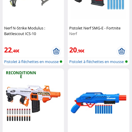
Nerf N-Strike Modulus :
Pistolet Nerf SMG-E - Fortnite
Battlescout ICS-10
Nerf
(Reconditionné)
Nerf
22
20
,46€
,96€
Pistolet à fléchettes en mousse
Pistolet à fléchettes en mousse
RECONDITIONN
É