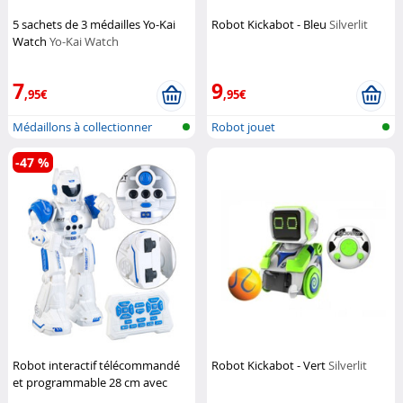
5 sachets de 3 médailles Yo-Kai
Robot Kickabot - Bleu
Silverlit
Watch
Yo-Kai Watch
7
9
,95€
,95€
Médaillons à collectionner
Robot jouet
-47 %
Robot interactif télécommandé
Robot Kickabot - Vert
Silverlit
et programmable 28 cm avec
effets sonores
Playtastic