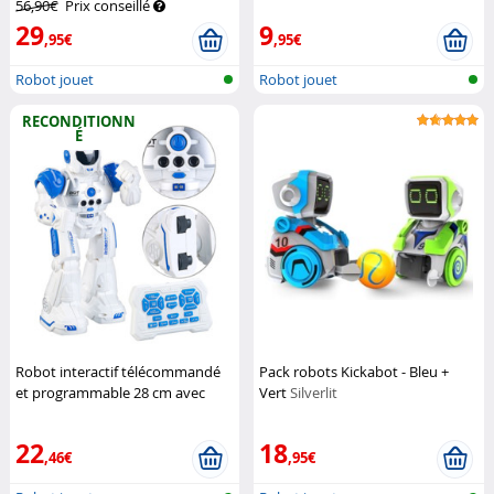
56,90€
Prix conseillé
29
9
,95€
,95€
Robot jouet
Robot jouet
RECONDITIONN
É
Robot interactif télécommandé
Pack robots Kickabot - Bleu +
et programmable 28 cm avec
Vert
Silverlit
effets sonores (Reconditionné)
Playtastic
22
18
,46€
,95€