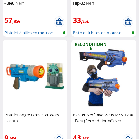
- Bleu
Nerf
Flip-32
Nerf
57
33
,95€
,95€
Pistolet à billes en mousse
Pistolet à billes en mousse
RECONDITIONN
É
Pistolet Angry Birds Star Wars
Blaster Nerf Rival Zeus MXV 1200
Hasbro
- Bleu (Reconditionné)
Nerf
9
43