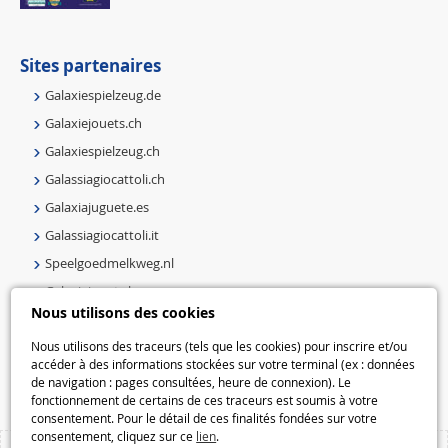
Sites partenaires
Galaxiespielzeug.de
Galaxiejouets.ch
Galaxiespielzeug.ch
Galassiagiocattoli.ch
Galaxiajuguete.es
Galassiagiocattoli.it
Speelgoedmelkweg.nl
Galaxiejouets.be
Nous utilisons des cookies
Galaxiespielzeug.be
Speelgoedmelkweg.be
Nous utilisons des traceurs (tels que les cookies) pour inscrire et/ou
accéder à des informations stockées sur votre terminal (ex : données
Macway.com
de navigation : pages consultées, heure de connexion). Le
fonctionnement de certains de ces traceurs est soumis à votre
consentement. Pour le détail de ces finalités fondées sur votre
consentement, cliquez sur ce
lien
.