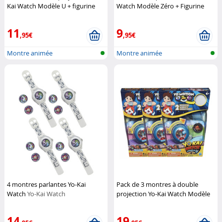
Kai Watch Modèle U + figurine
Watch Modèle Zéro + Figurine
support Jibanyan
Yo-Kai Watch
support Jibanyan
Yo-Kai Watch
11
9
,95€
,95€
Montre animée
Montre animée
4 montres parlantes Yo-Kai
Pack de 3 montres à double
Watch
Yo-Kai Watch
projection Yo-Kai Watch Modèle
U (Saison 3)
Yo-Kai Watch
14
19