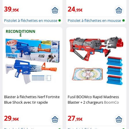
39
24
,95€
,95€
Pistolet à fléchettes en mousse
Pistolet à fléchettes en mousse
RECONDITIONN
É
Blaster à fléchettes Nerf Fortnite
Fusil BOOMco Rapid Madness
Blue Shock avec tir rapide
Blaster + 2 chargeurs
BoomCo
motorisé (Reconditionné)
Hasbro
29
27
,96€
,95€