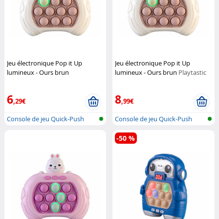
Jeu électronique Pop it Up
Jeu électronique Pop it Up
lumineux - Ours brun
lumineux - Ours brun
Playtastic
(Reconditionné)
Playtastic
6
8
,29€
,99€
Console de jeu Quick-Push
Console de jeu Quick-Push
Bubble av...
Bubble av...
-50 %