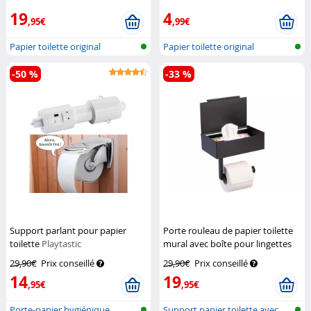
19
4
,95€
,99€
Papier toilette original
Papier toilette original
-50 %
-33 %
Support parlant pour papier
Porte rouleau de papier toilette
toilette
Playtastic
mural avec boîte pour lingettes
Infactory
29,90€
Prix conseillé
29,90€
Prix conseillé
14
19
,95€
,95€
Porte-papier hygiénique
Support papier toilette avec