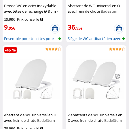
Brosse WC en acier inoxydable
Abattant de WC universel en O
avec têtes de rechange Ø 8 cm -
avec frein de chute
BadeStern
Blanc
BadeStern
19,90€
Prix conseillé
9
36
,95€
,95€
Ensemble pour toilettes pour
Siège de WC antibactérien avec
instal...
méca...
-46 %
Abattant de WC universel en D
2 abattants de WC universels en
avec frein de chute
BadeStern
D avec frein de chute
BadeStern
79,90€
Prix conseillé