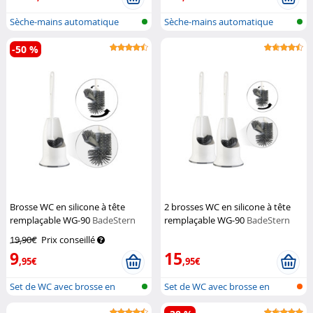
Sèche-mains automatique
Sèche-mains automatique
-50 %
Brosse WC en silicone à tête
2 brosses WC en silicone à tête
remplaçable WG-90
BadeStern
remplaçable WG-90
BadeStern
19,90€
Prix conseillé
9
15
,95€
,95€
Set de WC avec brosse en
Set de WC avec brosse en
silicone e...
silicone e...