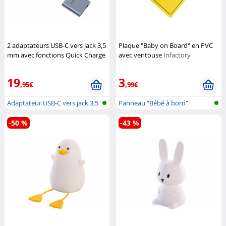
2 adaptateurs USB-C vers jack 3,5
Plaque "Baby on Board" en PVC
mm avec fonctions Quick Charge
avec ventouse
Infactory
Auvisio
19
3
,95€
,99€
Adaptateur USB-C vers jack 3,5
Panneau "Bébé à bord"
mm a...
-50 %
-43 %