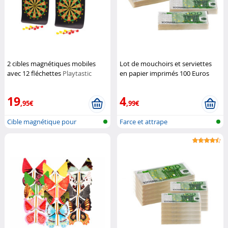
2 cibles magnétiques mobiles
Lot de mouchoirs et serviettes
avec 12 fléchettes
Playtastic
en papier imprimés 100 Euros
Pearl
19
4
,95€
,99€
Cible magnétique pour
Farce et attrape
fléchettes