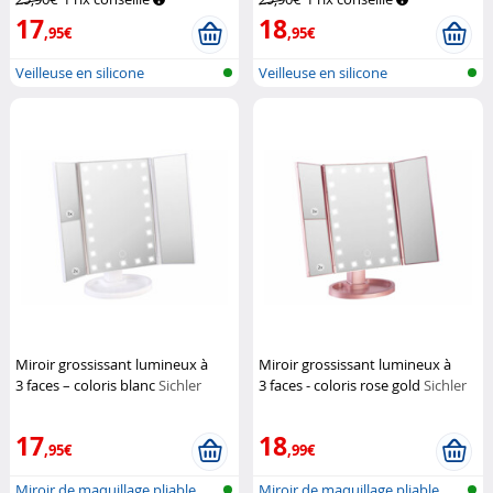
17
18
,95€
,95€
Veilleuse en silicone
Veilleuse en silicone
rechargeable...
rechargeable...
Miroir grossissant lumineux à
Miroir grossissant lumineux à
3 faces – coloris blanc
Sichler
3 faces - coloris rose gold
Sichler
Beauty
Beauty
17
18
,95€
,99€
Miroir de maquillage pliable
Miroir de maquillage pliable