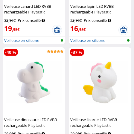
Veilleuse canard LED RVBB
Veilleuse lapin LED RVBB
rechargeable
Playtastic
rechargeable
Playtastic
39,90€
Prix conseillé
29,90€
Prix conseillé
19
16
,95€
,95€
Veilleuse en silicone
Veilleuse en silicone
rechargeable...
rechargeable...
-40 %
-37 %
Veilleuse dinosaure LED RVBB
Veilleuse licorne LED RVBB
rechargeable
Playtastic
rechargeable
Playtastic
29,90€
Prix conseillé
29,90€
Prix conseillé