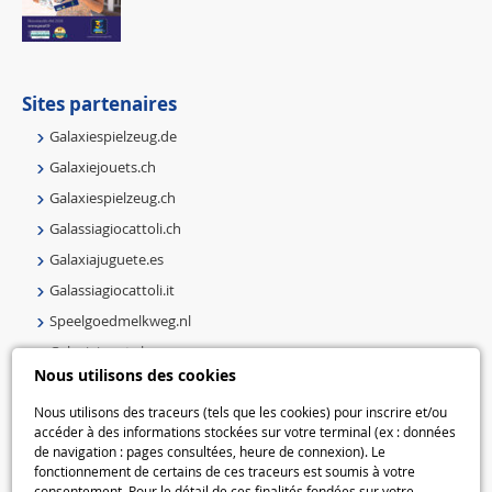
Sites partenaires
Galaxiespielzeug.de
Galaxiejouets.ch
Galaxiespielzeug.ch
Galassiagiocattoli.ch
Galaxiajuguete.es
Galassiagiocattoli.it
Speelgoedmelkweg.nl
Galaxiejouets.be
Nous utilisons des cookies
Galaxiespielzeug.be
Speelgoedmelkweg.be
Nous utilisons des traceurs (tels que les cookies) pour inscrire et/ou
accéder à des informations stockées sur votre terminal (ex : données
Macway.com
de navigation : pages consultées, heure de connexion). Le
fonctionnement de certains de ces traceurs est soumis à votre
consentement. Pour le détail de ces finalités fondées sur votre