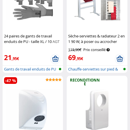
24 paires de gants de travail
Sèche-serviettes & radiateur 2 en
enduits de PU - taille XL / 10
AGT
1 90 W, à poser ou accrocher
Sichler Haushaltsgeräte
119,90€
Prix conseillé
21
69
,95€
,95€
Gants de travail enduits de PU
Chauffe-serviettes sur pied &
(pol...
mural
RECONDITIONN
-47 %
É