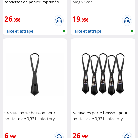
serviettes en papier imprimés
Magix Star
100 Euros
Infactory
26
19
,95€
,95€
Farce et attrape
Farce et attrape
Cravate porte-boisson pour
5 cravates porte-boisson pour
bouteille de 0,33 L
Infactory
bouteille de 0,33 L
Infactory
6
26
,99€
,95€