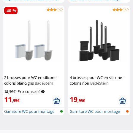
méca...
mural & s...
-40 %
2 brosses pour WC en silicone -
4 brosses pour WC en silicone -
coloris blanc/gris
BadeStern
coloris noir
BadeStern
19,90€
Prix conseillé
11
19
,95€
,95€
Garniture WC pour montage
Garniture WC pour montage
mural & s...
mural & s...