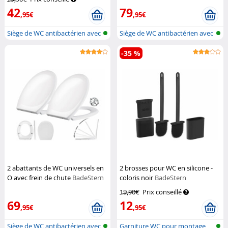
42
79
,95€
,95€
Siège de WC antibactérien avec
Siège de WC antibactérien avec
méca...
méca...
-35 %
2 abattants de WC universels en
2 brosses pour WC en silicone -
O avec frein de chute
BadeStern
coloris noir
BadeStern
19,90€
Prix conseillé
69
12
,95€
,95€
Siège de WC antibactérien avec
Garniture WC pour montage