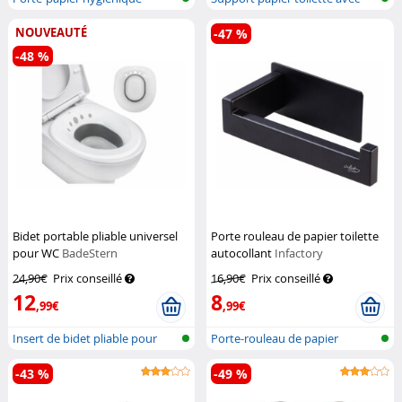
parlant
boîte...
NOUVEAUTÉ
-47 %
-48 %
Bidet portable pliable universel
Porte rouleau de papier toilette
pour WC
BadeStern
autocollant
Infactory
24,90€
Prix conseillé
16,90€
Prix conseillé
12
8
,99€
,99€
Insert de bidet pliable pour
Porte-rouleau de papier
toilet...
toilette, s...
-43 %
-49 %