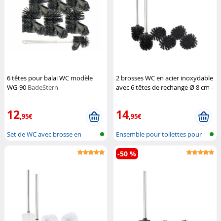
6 têtes pour balai WC modèle
2 brosses WC en acier inoxydable
WG-90
BadeStern
avec 6 têtes de rechange Ø 8 cm -
Noir
BadeStern
12
14
,95€
,95€
Set de WC avec brosse en
Ensemble pour toilettes pour
silicone e...
instal...
-50 %