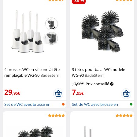
-38 %
4 brosses WC en silicone à tête
3 têtes pour balai WC modèle
remplaçable WG-90
BadeStern
WG-90
BadeStern
12,90€
Prix conseillé
29
7
,95€
,95€
Set de WC avec brosse en
Set de WC avec brosse en
silicone e...
silicone e...