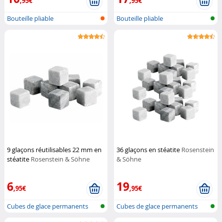
,95€
,95€
Bouteille pliable
Bouteille pliable
9 glaçons réutilisables 22 mm en
36 glaçons en stéatite
Rosenstein
stéatite
Rosenstein & Söhne
& Söhne
6
19
,95€
,95€
Cubes de glace permanents
Cubes de glace permanents