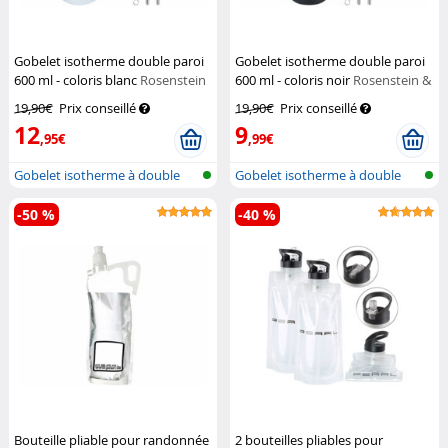
Gobelet isotherme double paroi
Gobelet isotherme double paroi
600 ml - coloris blanc
Rosenstein
600 ml - coloris noir
Rosenstein &
& Söhne
Söhne
19,90€
Prix conseillé
19,90€
Prix conseillé
12
9
,95€
,99€
Gobelet isotherme à double
Gobelet isotherme à double
paroi
paroi
-50 %
-40 %
Bouteille pliable pour randonnée
2 bouteilles pliables pour