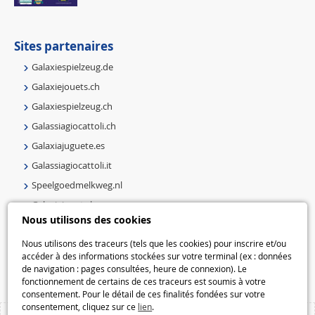
Sites partenaires
Galaxiespielzeug.de
Galaxiejouets.ch
Galaxiespielzeug.ch
Galassiagiocattoli.ch
Galaxiajuguete.es
Galassiagiocattoli.it
Speelgoedmelkweg.nl
Galaxiejouets.be
Nous utilisons des cookies
Galaxiespielzeug.be
Speelgoedmelkweg.be
Nous utilisons des traceurs (tels que les cookies) pour inscrire et/ou
accéder à des informations stockées sur votre terminal (ex : données
Macway.com
de navigation : pages consultées, heure de connexion). Le
fonctionnement de certains de ces traceurs est soumis à votre
consentement. Pour le détail de ces finalités fondées sur votre
consentement, cliquez sur ce
lien
.