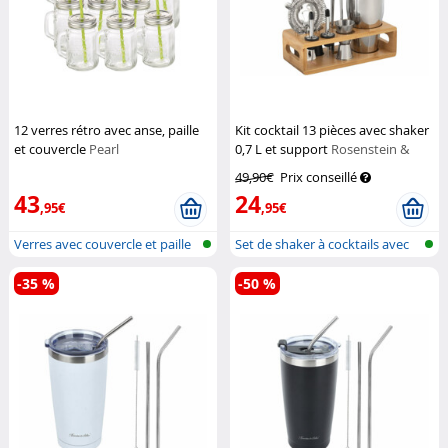
12 verres rétro avec anse, paille
Kit cocktail 13 pièces avec shaker
et couvercle
Pearl
0,7 L et support
Rosenstein &
Söhne
49,90€
Prix conseillé
43
24
,95€
,95€
Verres avec couvercle et paille
Set de shaker à cocktails avec
supp...
-35 %
-50 %