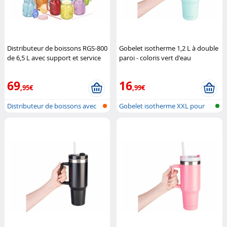
Distributeur de boissons RGS-800
Gobelet isotherme 1,2 L à double
de 6,5 L avec support et service
paroi - coloris vert d'eau
rétro 7 pièces
Pearl
Rosenstein & Söhne
69
16
,95€
,99€
Distributeur de boissons avec
Gobelet isotherme XXL pour
verre...
porte-go...