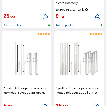
pièces
Infactory
19,90€
Prix conseillé
25
9
,95€
,95€
Set de pailles
Set de pailles
2 pailles télescopiques en acier
6 pailles télescopiques en acier
inoxydable avec goupillons et
inoxydable avec goupillons et
étuis
Rosenstein & Söhne
étuis
Rosenstein & Söhne
6
16