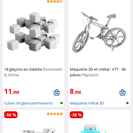
18 glaçons en stéatite
Rosenstein
Maquette 3D en métal : VTT - 36
& Söhne
pièces
Playtastic
11
8
,95€
,95€
Cubes de glace permanents
Maquette métal 3D
-50 %
-38 %