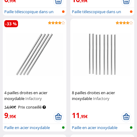
,95€
,95€
Paille télescopique dans un
Paille télescopique dans un
boîtier...
boîtier...
-33 %
4 pailles droites en acier
8 pailles droites en acier
inoxydable
Infactory
inoxydable
Infactory
14,90€
Prix conseillé
9
11
,95€
,95€
Paille en acier inoxydable
Paille en acier inoxydable