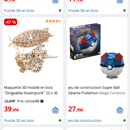
,95€
,95€
Puzzle 3D en bois
Puzzle 3D en bois
-47 %
Maquette 3D mobile en bois
Jeu de construction Super Ball
"Dirigeable Steampunk" 25 x 30
Géante Pokémon
Mega Construx
cm - 349 pièces
Simulus
74,90€
Prix conseillé
39
27
,95€
,95€
Puzzle 3D en bois
Jeu de construction