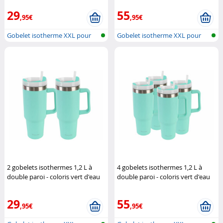
29
55
,95€
,95€
Gobelet isotherme XXL pour
Gobelet isotherme XXL pour
porte-go...
porte-go...
2 gobelets isothermes 1,2 L à
4 gobelets isothermes 1,2 L à
double paroi - coloris vert d'eau
double paroi - coloris vert d'eau
Rosenstein & Söhne
Rosenstein & Söhne
29
55
,95€
,95€