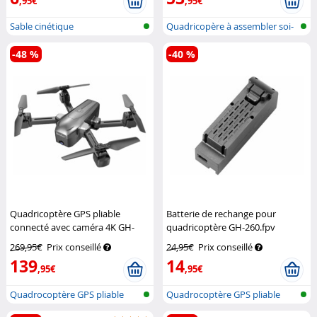
,95€
,95€
Sable cinétique
Quadricopère à assembler soi-
même
-48 %
-40 %
Quadricoptère GPS pliable
Batterie de rechange pour
connecté avec caméra 4K GH-
quadricoptère GH-260.fpv
260.fpv
Simulus
Simulus
269,95€
Prix conseillé
24,95€
Prix conseillé
139
14
,95€
,95€
Quadrocoptère GPS pliable
Quadrocoptère GPS pliable
avec camé...
avec camé...