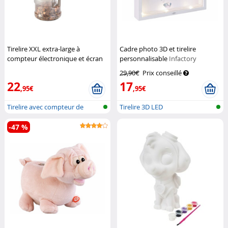
Tirelire XXL extra-large à
Cadre photo 3D et tirelire
compteur électronique et écran
personnalisable
Infactory
LCD
Infactory
29,90€
Prix conseillé
22
17
,95€
,95€
Tirelire avec compteur de
Tirelire 3D LED
pièces
-47 %