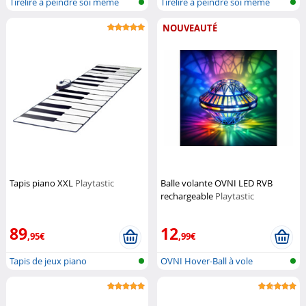
Tirelire à peindre soi même
Tirelire à peindre soi même
NOUVEAUTÉ
Tapis piano XXL
Playtastic
Balle volante OVNI LED RVB
rechargeable
Playtastic
89
12
,95€
,99€
Tapis de jeux piano
OVNI Hover-Ball à vole
autonome