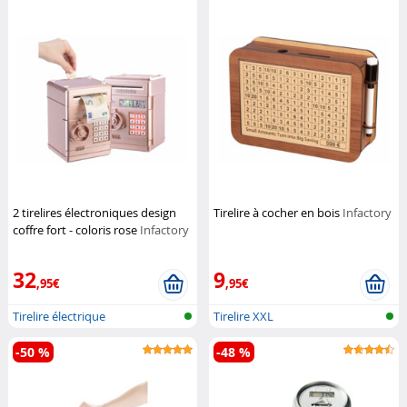
2 tirelires électroniques design
Tirelire à cocher en bois
Infactory
coffre fort - coloris rose
Infactory
32
9
,95€
,95€
Tirelire électrique
Tirelire XXL
-50 %
-48 %