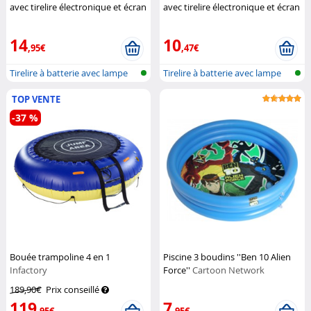
avec tirelire électronique et écran
avec tirelire électronique et écran
LCD
Lunartec
LCD Reconditionné
Lunartec
14
10
,95€
,47€
Tirelire à batterie avec lampe
Tirelire à batterie avec lampe
de c...
de c...
TOP VENTE
-37 %
Bouée trampoline 4 en 1
Piscine 3 boudins ''Ben 10 Alien
Infactory
Force''
Cartoon Network
189,90€
Prix conseillé
119
7