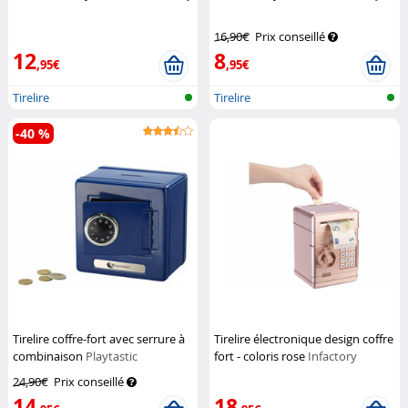
16,90€
Prix conseillé
12
8
,95€
,95€
Tirelire
Tirelire
-40 %
Tirelire coffre-fort avec serrure à
Tirelire électronique design coffre
combinaison
Playtastic
fort - coloris rose
Infactory
24,90€
Prix conseillé
14
18