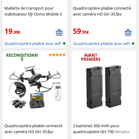
Mallette de transport pour
Quadricoptère pliable connecté
stabilisateur DJI Osmo Mobile 3
avec caméra HD GH-35.fpv
Smatree
Smatree
Simulus
19
59
,90€
,95€
Quadricoptère pliable avec wifi
Quadricoptère pliable avec wifi
et...
et...
RECONDITIONN
AVANT
É
PREMIÈRE
Quadricoptère pliable connecté
2 batteries 500 mAh pour
avec caméra HD GH-35.fpv
quadricoptère GH-730
Simulus
Simulus