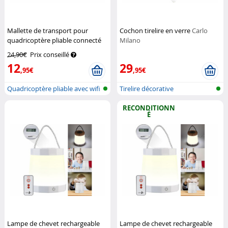
Mallette de transport pour
Cochon tirelire en verre
Carlo
quadricoptère pliable connecté
Milano
GH-35.fpv
Simulus
24,90€
Prix conseillé
12
29
,95€
,95€
Quadricoptère pliable avec wifi
Tirelire décorative
et...
RECONDITIONN
É
Lampe de chevet rechargeable
Lampe de chevet rechargeable