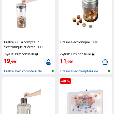
Tirelire XXL à compteur
Tirelire électronique
Pearl
électronique et écran LCD
Infactory
39,90€
Prix conseillé
22,90€
Prix conseillé
19
11
,99€
,95€
Tirelire avec compteur de
Tirelire avec compteur de
pièces
pièces
-40 %