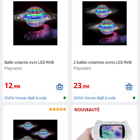
Balle volante ovni LED RVB
2 balles volantes ovnis LED RVB
Playtastic
Playtastic
12
23
,99€
,95€
OVNI Hover-Ball à vole
OVNI Hover-Ball à vole
autonome
autonome
NOUVEAUTÉ