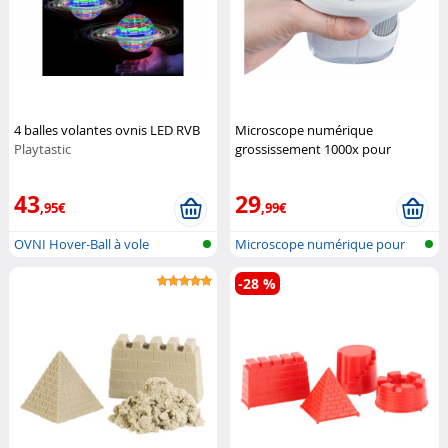
4 balles volantes ovnis LED RVB
Microscope numérique
Playtastic
grossissement 1000x pour
enfants DM-355
Playtastic
43
29
,95€
,99€
OVNI Hover-Ball à vole
Microscope numérique pour
autonome
enfants a...
-28 %