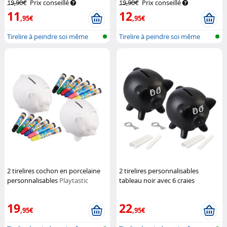
19,90€
Prix conseillé
19,90€
Prix conseillé
11
12
,95€
,95€
Tirelire à peindre soi même
Tirelire à peindre soi même
2 tirelires cochon en porcelaine
2 tirelires personnalisables
personnalisables
Playtastic
tableau noir avec 6 craies
Playtastic
19
22
,95€
,95€