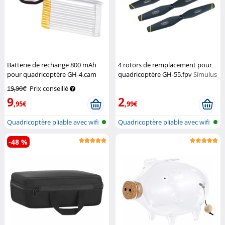
Batterie de rechange 800 mAh
4 rotors de remplacement pour
pour quadricoptère GH-4.cam
quadricoptère GH-55.fpv
Simulus
Simulus
19,90€
Prix conseillé
9
2
,95€
,99€
Quadricoptère pliable avec wifi
Quadricoptère pliable avec wifi
et...
et...
-48 %