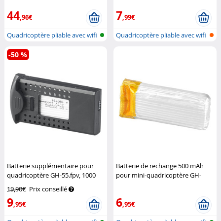
44
7
,96€
,99€
Quadricoptère pliable avec wifi
Quadricoptère pliable avec wifi
et...
et...
-50 %
Batterie supplémentaire pour
Batterie de rechange 500 mAh
quadricoptère GH-55.fpv, 1000
pour mini-quadricoptère GH-
mAh
Simulus
44.mini
Pearl
19,90€
Prix conseillé
9
6
,95€
,95€