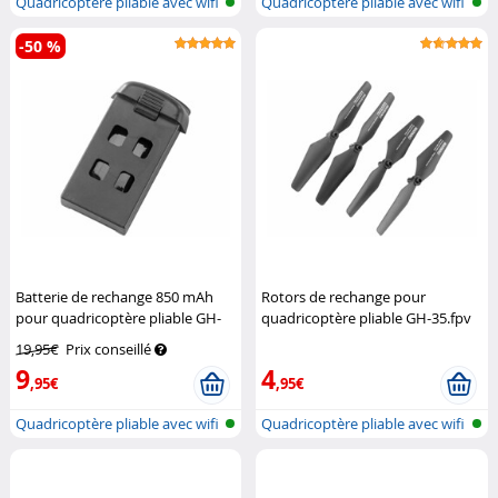
Quadricoptère pliable avec wifi
Quadricoptère pliable avec wifi
et...
et...
-50 %
Batterie de rechange 850 mAh
Rotors de rechange pour
pour quadricoptère pliable GH-
quadricoptère pliable GH-35.fpv
35.fpv
Simulus
Simulus
19,95€
Prix conseillé
9
4
,95€
,95€
Quadricoptère pliable avec wifi
Quadricoptère pliable avec wifi
et...
et...