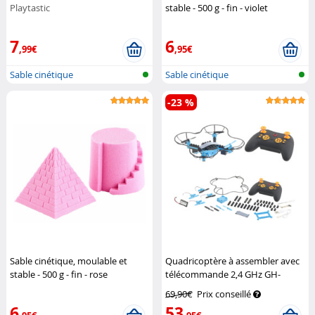
Playtastic
stable - 500 g - fin - violet
Playtastic
7
6
,99€
,95€
Sable cinétique
Sable cinétique
-23 %
Sable cinétique, moulable et
Quadricoptère à assembler avec
stable - 500 g - fin - rose
télécommande 2,4 GHz GH-
Playtastic
40.sbs
Simulus
69,90€
Prix conseillé
6
53