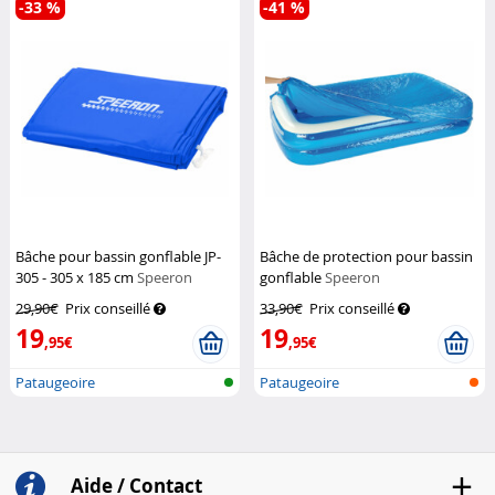
-33 %
-41 %
Bâche pour bassin gonflable JP-
Bâche de protection pour bassin
305 - 305 x 185 cm
Speeron
gonflable
Speeron
29,90€
Prix conseillé
33,90€
Prix conseillé
19
19
,95€
,95€
Pataugeoire
Pataugeoire
Aide / Contact