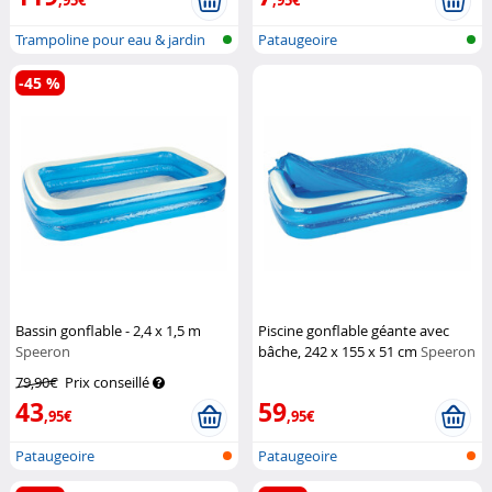
,95€
,95€
Trampoline pour eau & jardin
Pataugeoire
-45 %
Bassin gonflable - 2,4 x 1,5 m
Piscine gonflable géante avec
Speeron
bâche, 242 x 155 x 51 cm
Speeron
79,90€
Prix conseillé
43
59
,95€
,95€
Pataugeoire
Pataugeoire