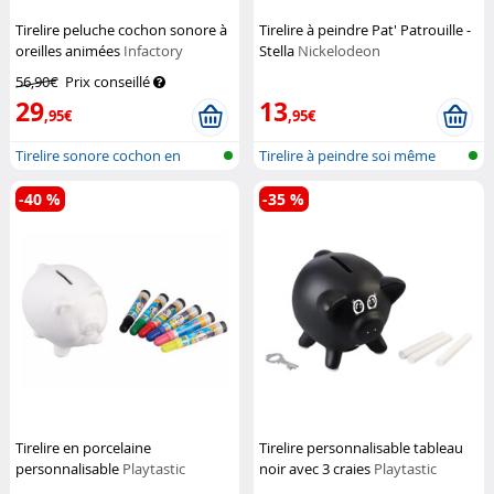
Tirelire peluche cochon sonore à
Tirelire à peindre Pat' Patrouille -
oreilles animées
Infactory
Stella
Nickelodeon
56,90€
Prix conseillé
29
13
,95€
,95€
Tirelire sonore cochon en
Tirelire à peindre soi même
peluche
-40 %
-35 %
Tirelire en porcelaine
Tirelire personnalisable tableau
personnalisable
Playtastic
noir avec 3 craies
Playtastic