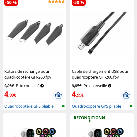
-50 %
-50 %
Rotors de rechange pour
Câble de chargement USB pour
quadricoptère GH-260.fpv
quadricoptère GH-260.fpv
Simulus
Simulus
9,95€
Prix conseillé
9,95€
Prix conseillé
4
4
,99€
,99€
Quadrocoptère GPS pliable
Quadrocoptère GPS pliable
avec camé...
avec camé...
RECONDITIONN
É