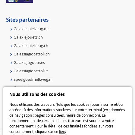
Sites partenaires
Galaxiespielzeug.de
Galaxiejouets.ch
Galaxiespielzeug.ch
Galassiagiocattoli.ch
Galaxiajuguete.es
Galassiagiocattoli.it
Speelgoedmelkweg.nl
Galaxiejouets.be
Nous utilisons des cookies
Galaxiespielzeug.be
Speelgoedmelkweg.be
Nous utilisons des traceurs (tels que les cookies) pour inscrire et/ou
accéder à des informations stockées sur votre terminal (ex : données
Macway.com
de navigation : pages consultées, heure de connexion). Le
fonctionnement de certains de ces traceurs est soumis à votre
consentement. Pour le détail de ces finalités fondées sur votre
consentement, cliquez sur ce
lien
.