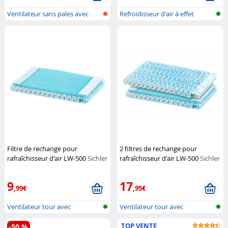
Ventilateur sans pales avec
Refroidisseur d'air à effet
command...
Peltier...
Filtre de rechange pour
2 filtres de rechange pour
rafraîchisseur d'air LW-500
Sichler
rafraîchisseur d'air LW-500
Sichler
Haushaltsgeräte
Haushaltsgeräte
9
17
,99€
,95€
Ventilateur tour avec
Ventilateur tour avec
humidificateu...
humidificateu...
TOP VENTE
-50 %