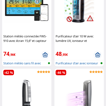
Station météo connectée FWS-
Purificateur d'air 10 W avec
910 avec écran 15,6’’ et capteur
lumière UV, ioniseur et
extérieur (Reconditionné)
ventilateur LR-400.uv
Sichler
Infactory
Haushaltsgeräte
74
48
,96€
,95€
Station météo sans fil avec
Purificateur d'air avec ioniseur
sonde e...
-42 %
-46 %