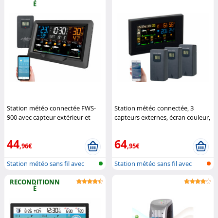
É
Station météo connectée FWS-
Station météo connectée, 3
900 avec capteur extérieur et
capteurs externes, écran couleur,
écran couleur (Reconditionné)
horloge
Infactory
Infactory
44
64
,96€
,95€
Station météo sans fil avec
Station météo sans fil avec
sonde e...
sonde e...
RECONDITIONN
É