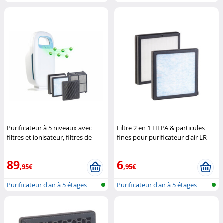
avec c...
avec...
Purificateur à 5 niveaux avec
Filtre 2 en 1 HEPA & particules
filtres et ionisateur, filtres de
fines pour purificateur d'air LR-
rechange
Newgen Medicals
500
Newgen Medicals
89
6
,95€
,95€
Purificateur d'air à 5 étages
Purificateur d'air à 5 étages
avec...
avec...