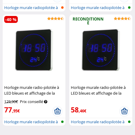
Horloge murale radiopilotée à
Horloge murale radiopilotée à
LED a...
LED a...
RECONDITIONN
-40 %
É
Horloge murale radio-pilotée à
Horloge murale radio-pilotée à
LED bleues et affichage de la
LED bleues et affichage de la
température
Lunartec
température (Reconditionné)
129,90€
Prix conseillé
Lunartec
77
58
,95€
,46€
Horloge murale radiopilotée à
Horloge murale radiopilotée à
LED a...
LED a...