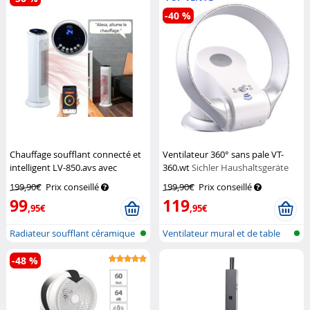
-40 %
Chauffage soufflant connecté et
Ventilateur 360° sans pale VT-
intelligent LV-850.avs avec
360.wt
Sichler Haushaltsgeräte
commandes vocales
Sichler
199,90€
Prix conseillé
199,90€
Prix conseillé
Haushaltsgeräte
99
119
,95€
,95€
Radiateur soufflant céramique
Ventilateur mural et de table
avec...
sans...
-48 %