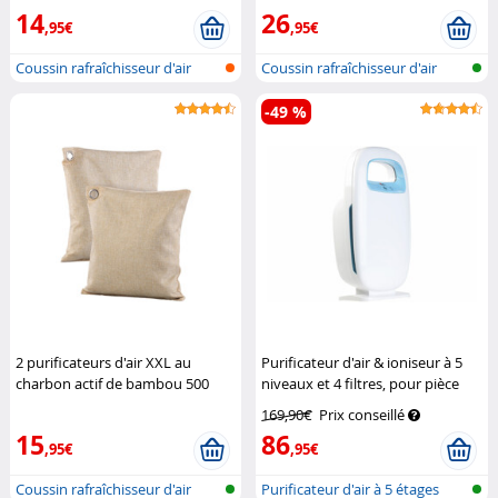
14
26
,95€
,95€
Coussin rafraîchisseur d'air
Coussin rafraîchisseur d'air
avec c...
avec c...
-49 %
2 purificateurs d'air XXL au
Purificateur d'air & ioniseur à 5
charbon actif de bambou 500
niveaux et 4 filtres, pour pièce
grammes
Newgen Medicals
jusqu'à 28 m²
Newgen Medicals
169,90€
Prix conseillé
15
86
,95€
,95€
Coussin rafraîchisseur d'air
Purificateur d'air à 5 étages