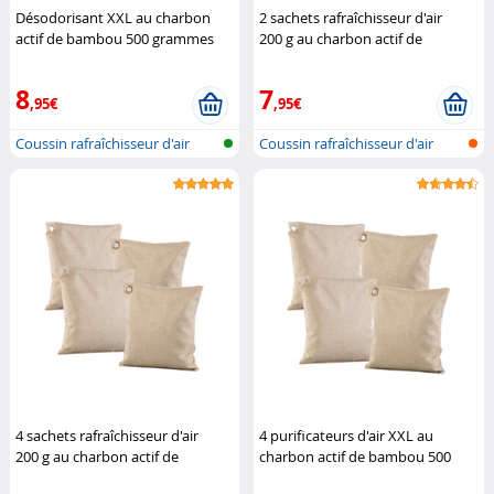
Désodorisant XXL au charbon
2 sachets rafraîchisseur d'air
actif de bambou 500 grammes
200 g au charbon actif de
Newgen Medicals
bambou
Newgen Medicals
8
7
,95€
,95€
Coussin rafraîchisseur d'air
Coussin rafraîchisseur d'air
avec c...
avec c...
4 sachets rafraîchisseur d'air
4 purificateurs d'air XXL au
200 g au charbon actif de
charbon actif de bambou 500
bambou
Newgen Medicals
grammes
Newgen Medicals