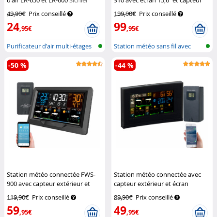
d'air LR-650 et LR-600
Sichler
910 avec écran 15,6’’ et capteur
Haushaltsgeräte
extérieur
Infactory
49,90€
Prix conseillé
199,90€
Prix conseillé
24
99
,95€
,95€
Purificateur d'air multi-étages
Station météo sans fil avec
ave...
sonde e...
-50 %
-44 %
Station météo connectée FWS-
Station météo connectée avec
900 avec capteur extérieur et
capteur extérieur et écran
écran couleur
Infactory
couleur FWS-740
Infactory
119,90€
Prix conseillé
89,90€
Prix conseillé
59
49
,95€
,95€