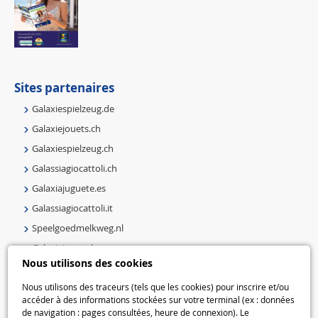
Sites partenaires
Galaxiespielzeug.de
Galaxiejouets.ch
Galaxiespielzeug.ch
Galassiagiocattoli.ch
Galaxiajuguete.es
Galassiagiocattoli.it
Speelgoedmelkweg.nl
Galaxiejouets.be
Nous utilisons des cookies
Galaxiespielzeug.be
Speelgoedmelkweg.be
Nous utilisons des traceurs (tels que les cookies) pour inscrire et/ou
accéder à des informations stockées sur votre terminal (ex : données
Macway.com
de navigation : pages consultées, heure de connexion). Le