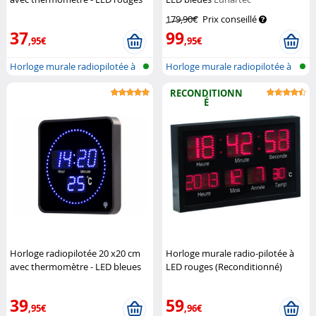
Lunartec
179,90€
Prix conseillé
37
99
,95€
,95€
Horloge murale radiopilotée à
Horloge murale radiopilotée à
LED a...
LED a...
RECONDITIONN
É
Horloge radiopilotée 20 x20 cm
Horloge murale radio-pilotée à
avec thermomètre - LED bleues
LED rouges (Reconditionné)
Lunartec
Lunartec
39
59
,95€
,96€