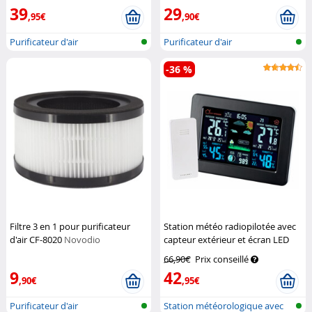
39
29
,95€
,90€
Purificateur d'air
Purificateur d'air
-36 %
Filtre 3 en 1 pour purificateur
Station météo radiopilotée avec
d'air CF-8020
Novodio
capteur extérieur et écran LED
couleur
Infactory
66,90€
Prix conseillé
9
42
,90€
,95€
Purificateur d'air
Station météorologique avec