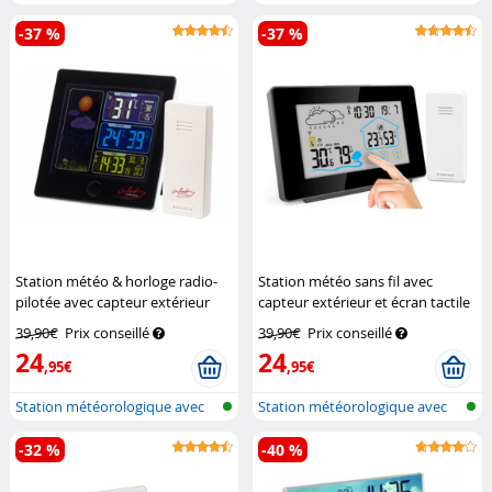
écran c...
-37 %
-37 %
Station météo & horloge radio-
Station météo sans fil avec
pilotée avec capteur extérieur
capteur extérieur et écran tactile
FWS-260 - Noir
Infactory
couleur FWS-265
Infactory
39,90€
Prix conseillé
39,90€
Prix conseillé
24
24
,95€
,95€
Station météorologique avec
Station météorologique avec
écran c...
écran c...
-32 %
-40 %