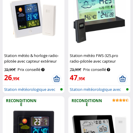
Station météo & horloge radio-
Station météo FWS-325.pro
pilotée avec capteur extérieur
radio-pilotée avec capteur
FWS-260 - Blanc
Infactory
extérieur
Infactory
39,90€
Prix conseillé
79,90€
Prix conseillé
26
47
,95€
,95€
Station météorologique avec
Station météorologique avec
écran c...
écran c...
RECONDITIONN
RECONDITIONN
É
É