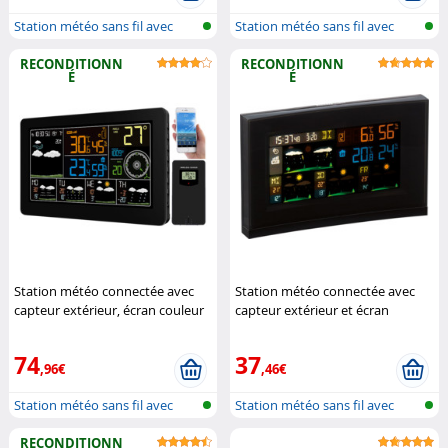
Station météo sans fil avec
Station météo sans fil avec
sonde e...
sonde e...
RECONDITIONN
RECONDITIONN
É
É
Station météo connectée avec
Station météo connectée avec
capteur extérieur, écran couleur
capteur extérieur et écran
et tendances à 5 jours
couleur FWS-740 (Reconditionné)
(Reconditionné)
Infactory
Infactory
74
37
,96€
,46€
Station météo sans fil avec
Station météo sans fil avec
sonde e...
sonde e...
RECONDITIONN