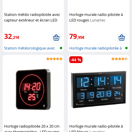
Station météo radiopilotée avec
Horloge murale radio-pilotée à
capteur extérieur et écran LED
LED rouges
Lunartec
couleur (Reconditionné)
Infactory
32
79
,21€
,95€
Station météorologique avec
Horloge murale radiopilotée à
écran c...
LED a...
-44 %
Horloge radiopilotée 20 x 20 cm
Horloge murale radio-pilotée à
avec thermomètre - LED rouges
LED bleues
Lunartec