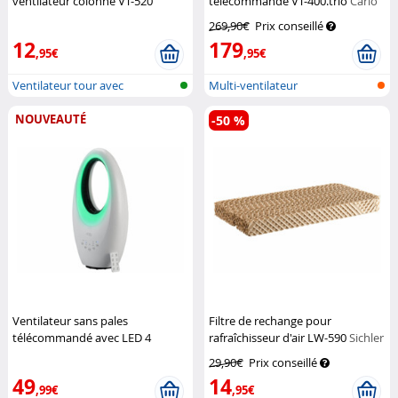
ventilateur colonne VT-520
télécommandé VT-400.trio
Carlo
Sichler Haushaltsgeräte
Milano
269,90€
Prix conseillé
12
179
,95€
,95€
Ventilateur tour avec
Multi-ventilateur
humidificateu...
NOUVEAUTÉ
-50 %
Ventilateur sans pales
Filtre de rechange pour
télécommandé avec LED 4
rafraîchisseur d'air LW-590
Sichler
couleurs
Sichler Haushaltsgeräte
Haushaltsgeräte
29,90€
Prix conseillé
49
14
,99€
,95€