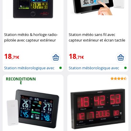
Station météo & horloge radio-
Station météo sans fil avec
pilotée avec capteur extérieur
capteur extérieur et écran tactile
FWS-260 - Noir (Reconditionné)
couleur FWS-265
Infactory
Infactory
18
18
,71€
,71€
Station météorologique avec
Station météorologique avec
écran c...
écran c...
RECONDITIONN
É