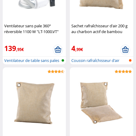
Ventilateur sans pale 360°
Sachet rafraîchisseur d'air 200 g
réversible 1100 W "LT-1000.VT"
au charbon actif de bambou
Sichler Haushaltsgeräte
Newgen Medicals
139
4
,95€
,99€
Ventilateur de table sans pales
Coussin rafraîchisseur d'air
ave...
avec c...