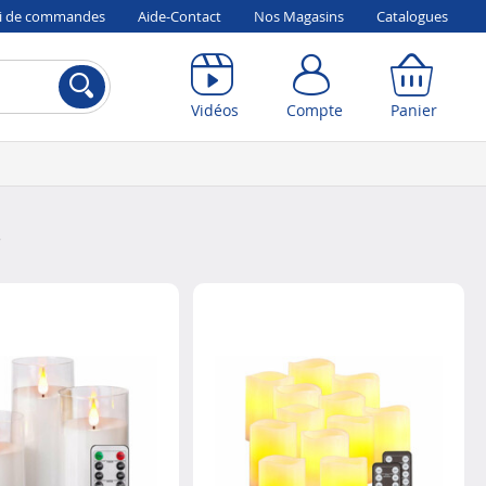
vi de commandes
Aide-Contact
Nos Magasins
Catalogues
Compte
Panier
Vidéos
Compte
Panier
"