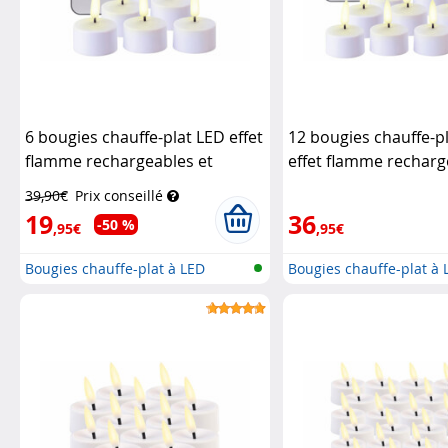
6 bougies chauffe-plat LED effet
12 bougies chauffe-p
flamme rechargeables et
effet flamme recharg
télécommandées
Lunartec
télécommandées
Lu
39,90€
Prix conseillé
19
36
-50 %
,95€
,95€
Bougies chauffe-plat à LED
Bougies chauffe-plat à 
recharge...
recharge...