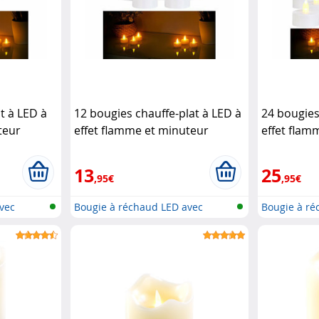
t à LED à
12 bougies chauffe-plat à LED à
24 bougies
teur
effet flamme et minuteur
effet flam
Britesta
Britesta
13
25
,95€
,95€
vec
Bougie à réchaud LED avec
Bougie à ré
flamme mo...
flamme mo..