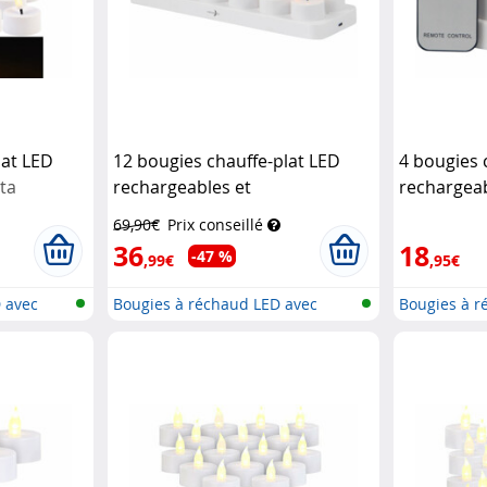
lat LED
12 bougies chauffe-plat LED
4 bougies 
sta
rechargeables et
rechargeab
télécommandées
Lunartec
télécomm
69,90€
Prix conseillé
36
18
-47 %
,99€
,95€
D avec
Bougies à réchaud LED avec
Bougies à r
station...
station...