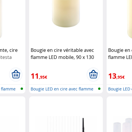
nte, cire
Bougie en cire véritable avec
Bougie en 
itesta
flamme LED mobile, 90 x 130
flamme LED
mm, taille M
Britesta
mm, taille
11
13
,95€
,95€
c flamme
Bougie LED en cire avec flamme
Bougie LED 
vaci...
vaci...