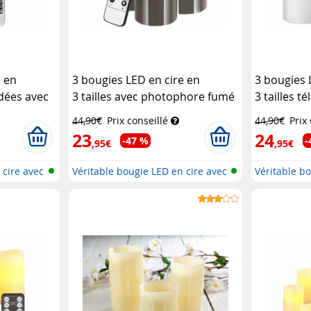
e en
3 bougies LED en cire en
3 bougies 
dées avec
3 tailles avec photophore fumé
3 tailles 
rent
Britesta
photophor
44,90€
Prix conseillé
44,90€
Prix
Britesta
23
24
-47 %
-
,95€
,95€
 cire avec
Véritable bougie LED en cire avec
Véritable b
t...
t...