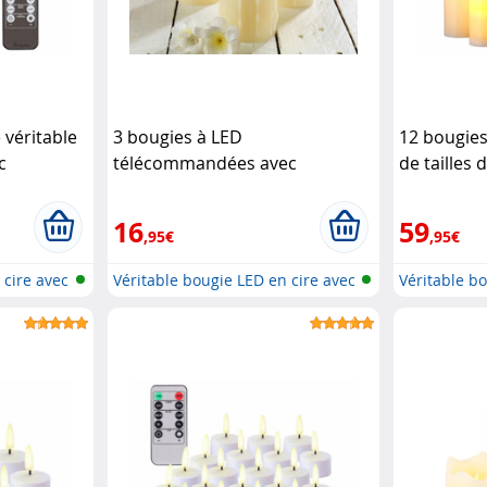
 véritable
3 bougies à LED
12 bougies
c
télécommandées avec
de tailles 
sta
minuteur
Britesta
télécomm
16
59
,95€
,95€
 cire avec
Véritable bougie LED en cire avec
Véritable b
t...
t...