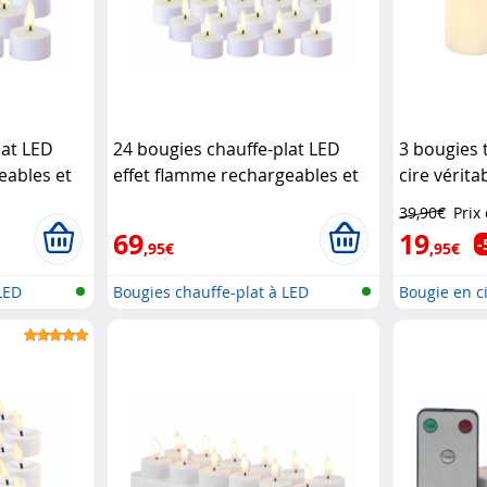
lat LED
24 bougies chauffe-plat LED
3 bougies
eables et
effet flamme rechargeables et
cire vérita
nartec
télécommandées
Lunartec
variable e
39,90€
Prix
Britesta
69
19
-
,95€
,95€
LED
Bougies chauffe-plat à LED
Bougie en ci
recharge...
avec...