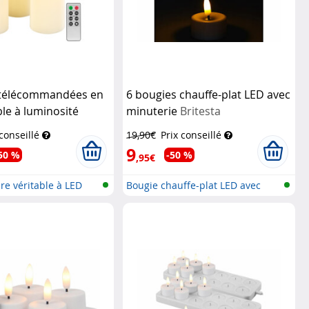
 télécommandées en
6 bougies chauffe-plat LED avec
ble à luminosité
minuterie
Britesta
t effet flamme
 conseillé
19,90€
Prix conseillé
9
50 %
-50 %
,95€
re véritable à LED
Bougie chauffe-plat LED avec
mèche...