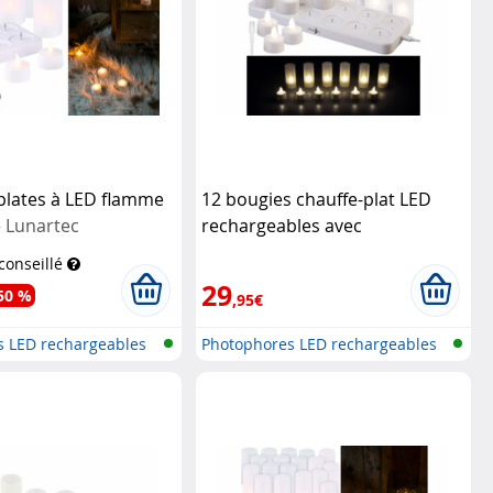
plates à LED flamme
12 bougies chauffe-plat LED
e
Lunartec
rechargeables avec
photophores
Lunartec
 conseillé
29
50 %
,95€
s LED rechargeables
Photophores LED rechargeables
avec...