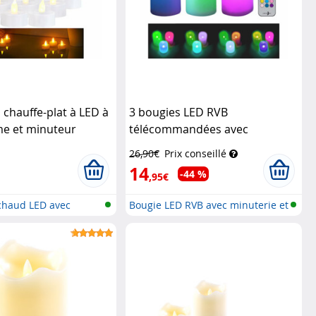
 chauffe-plat à LED à
3 bougies LED RVB
me et minuteur
télécommandées avec
luminosité variable et
26,90€
Prix conseillé
minuterie
Lunartec
14
-44 %
,95€
chaud LED avec
Bougie LED RVB avec minuterie et
.
té...