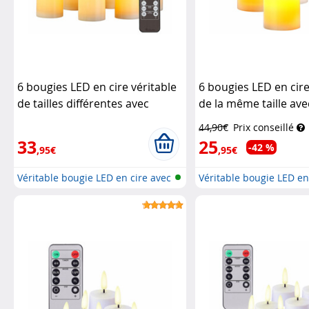
6 bougies LED en cire véritable
6 bougies LED en cire
de tailles différentes avec
de la même taille ave
télécommande
Britesta
télécommande
Brite
44,90€
Prix conseillé
33
25
-42 %
,95€
,95€
Véritable bougie LED en cire avec
Véritable bougie LED en
t...
t...