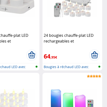
chauffe-plat LED
24 bougies chauffe-plat LED
les et
rechargeables et
andées
Lunartec
télécommandées
Lunartec
64
,95€
échaud LED avec
Bougies à réchaud LED avec
station...