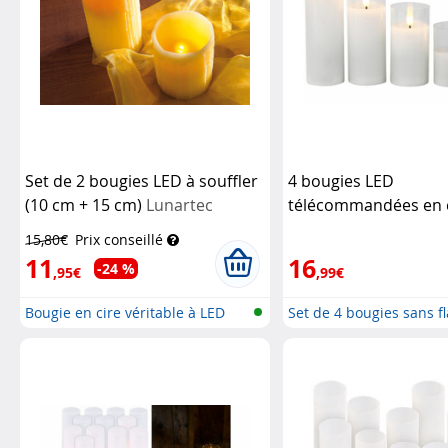
Set de 2 bougies LED à souffler
4 bougies LED
(10 cm + 15 cm)
Lunartec
télécommandées en c
photophores en ver
15,80€
Prix conseillé
11
16
-24 %
,95€
,99€
Bougie en cire véritable à LED
Set de 4 bougies sans 
avec...
avec t...