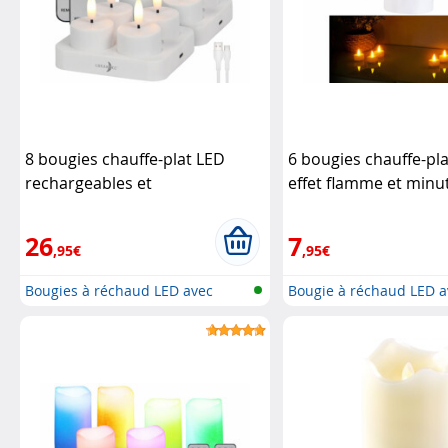
8 bougies chauffe-plat LED
6 bougies chauffe-pla
rechargeables et
effet flamme et minu
télécommandées
Lunartec
Britesta
26
7
,95€
,95€
Bougies à réchaud LED avec
Bougie à réchaud LED a
station...
flamme mo...