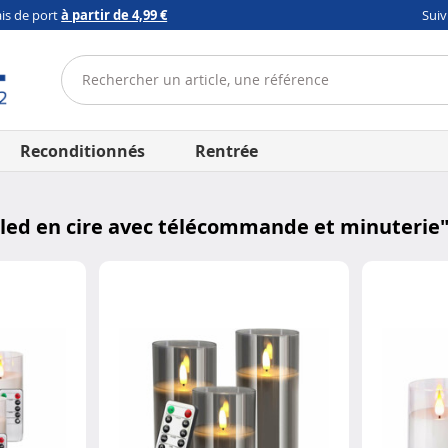
ais de port
à partir de 4,99 €
Sui
Reconditionnés
Rentrée
 led en cire avec télécommande et minuterie