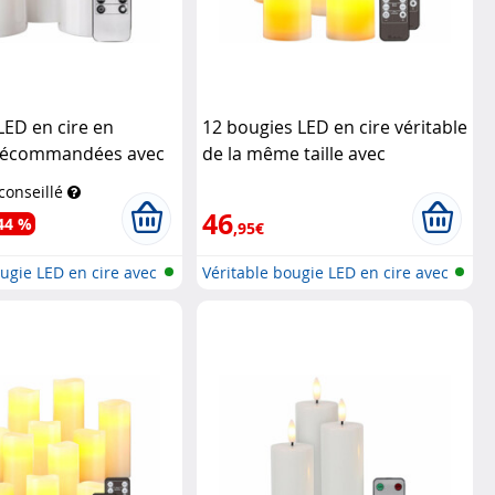
LED en cire en
12 bougies LED en cire véritable
télécommandées avec
de la même taille avec
e transparent
télécommande
Britesta
 conseillé
46
44 %
,95€
ougie LED en cire avec
Véritable bougie LED en cire avec
t...