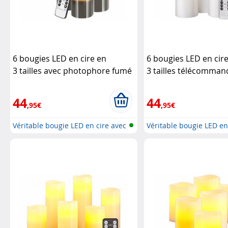
6 bougies LED en cire en
6 bougies LED en cir
3 tailles avec photophore fumé
3 tailles télécomman
Britesta
photophore transpa
Britesta
44
44
,95€
,95€
Véritable bougie LED en cire avec
Véritable bougie LED en
t...
t...