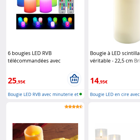
6 bougies LED RVB
Bougie à LED scintilla
télécommandées avec
véritable - 22,5 cm
Br
luminosité variable et
minuterie
Lunartec
25
14
,95€
,95€
Bougie LED RVB avec minuterie et
Bougie LED en cire ave
té...
vaci...