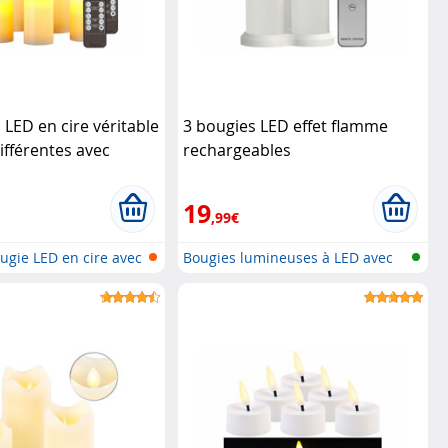
 LED en cire véritable
3 bougies LED effet flamme
différentes avec
rechargeables
ande
Britesta
télécommandées
Lunartec
19
,99€
ougie LED en cire avec
Bougies lumineuses à LED avec
mèche...