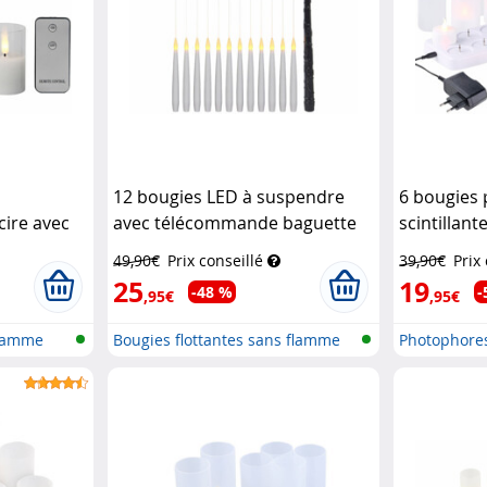
12 bougies LED à suspendre
6 bougies 
ire avec
avec télécommande baguette
scintillant
re
Lunartec
magique
Lunartec
49,90€
Prix conseillé
39,90€
Prix
25
19
-48 %
-
,95€
,95€
flamme
Bougies flottantes sans flamme
Photophore
avec...
avec...