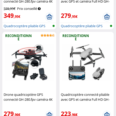
connecté GH-280.fpv caméra 4K
avec GPS et caméra Full HD GH-
et capteur de distance
Simulus
270.fpv
Simulus
599,95€
Prix conseillé
349
279
,95€
,95€
Quadrocoptère pliable GPS
Quadrocoptère pliable GPS
sans fil...
sans fil...
RECONDITIONN
RECONDITIONN
É
É
Drone quadricoptère GPS
Quadricoptère connecté pliable
connecté GH-280.fpv caméra 4K
avec GPS et caméra Full HD GH-
et capteur de distance
270.fpv (Reconditionné)
Simulus
(Reconditionné)
Simulus
279
223
,96€
,96€