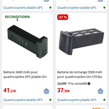
Quadrocoptère pliable GPS
Quadrocoptère pliable GPS
sans fil...
sans fil...
RECONDITIONN
-37 %
É
Batterie 3400 mAh pour
Batterie de rechange 3500 mAh
quadricoptère GPS pliable GH-
pour quadricoptère GH-270.fpv
280.fpv (Reconditionné)
Simulus
Simulus
59,90€
Prix conseillé
41
37
,21€
,95€
Quadrocoptère pliable GPS
Quadrocoptère pliable GPS
sans fil...
sans fil...