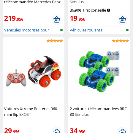
télécommandée Mercedes Benz
Simulus
GLA 45
Playtastic
36,90€
Prix conseillé
219
19
,95€
,95€
Véhicules motorisés pour
Véhicules roulants
enfants
radiocommandés
Voitures Xtreme Buster et 360
2 voitures télécommandées RRC-
mini flip
EXOST
30
Simulus
29
34
,95€
,95€