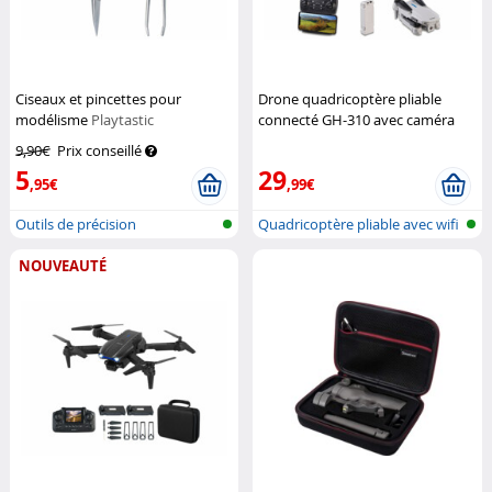
Ciseaux et pincettes pour
Drone quadricoptère pliable
modélisme
Playtastic
connecté GH-310 avec caméra
HD
Simulus
9,90€
Prix conseillé
5
29
,95€
,99€
Outils de précision
Quadricoptère pliable avec wifi
et...
NOUVEAUTÉ