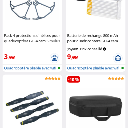
Pack 4 protections d'hélices pour
Batterie de rechange 800 mAh
quadricoptère GH-4.cam
Simulus
pour quadricoptère GH-4.cam
Simulus
19,90€
Prix conseillé
3
9
,99€
,95€
Quadricoptère pliable avec wifi
Quadricoptère pliable avec wifi
et...
et...
-48 %