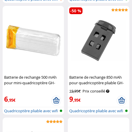
et...
et...
-50 %
Batterie de rechange 500 mAh
Batterie de rechange 850 mAh
pour mini-quadricoptère GH-
pour quadricoptère pliable GH-
44.mini
Pearl
35.fpv
Simulus
19,95€
Prix conseillé
6
9
,95€
,95€
Quadricoptère pliable avec wifi
Quadricoptère pliable avec wifi
et...
et...