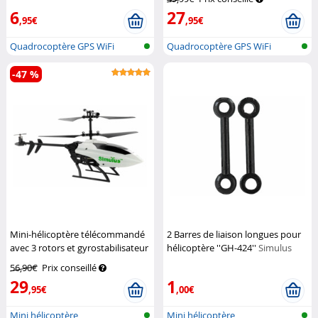
6
27
,95€
,95€
Quadrocoptère GPS WiFi
Quadrocoptère GPS WiFi
pliable avec...
pliable avec...
-47 %
Mini-hélicoptère télécommandé
2 Barres de liaison longues pour
avec 3 rotors et gyrostabilisateur
hélicoptère ''GH-424''
Simulus
GH-233
Simulus
56,90€
Prix conseillé
29
1
,95€
,00€
Mini hélicoptère
Mini hélicoptère