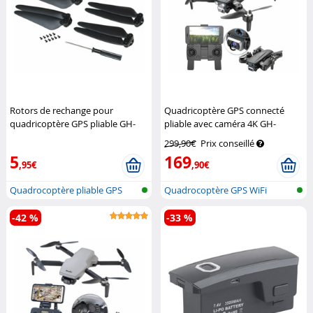
Rotors de rechange pour
Quadricoptère GPS connecté
quadricoptère GPS pliable GH-
pliable avec caméra 4K GH-
280.fpv
Simulus
265.fpv
Simulus
299,90€
Prix conseillé
5
169
,95€
,90€
Quadrocoptère pliable GPS
Quadrocoptère GPS WiFi
sans fil...
pliable avec...
-42 %
-33 %