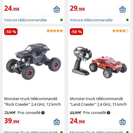
24
29
,95€
,95€
Voiture télécommandée
Voiture télécommandée
-50 %
-50 %
Monster-truck télécommandé
Monster-truck télécommandé
"Rock Crawler" 2,4 GHz, 12 km/h
"Land Crawler" 2,4 GHz, 15 km/h
Simulus
Simulus
79,90€
Prix conseillé
49,90€
Prix conseillé
39
24
,95€
,95€
Monster-Truck télécommandé
Monster-Truck télécommandé