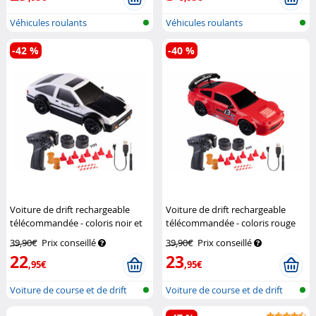
Véhicules roulants
Véhicules roulants
radiocommandés
radiocommandés
-42 %
-40 %
Voiture de drift rechargeable
Voiture de drift rechargeable
télécommandée - coloris noir et
télécommandée - coloris rouge
blanc
Simulus
Simulus
39,90€
Prix conseillé
39,90€
Prix conseillé
22
23
,95€
,95€
Voiture de course et de drift
Voiture de course et de drift
téléc...
téléc...