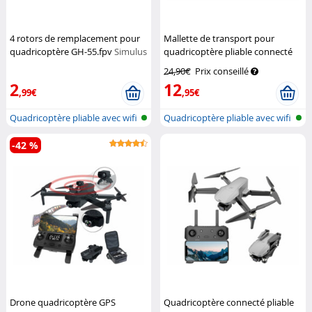
4 rotors de remplacement pour
Mallette de transport pour
quadricoptère GH-55.fpv
Simulus
quadricoptère pliable connecté
GH-35.fpv
Simulus
24,90€
Prix conseillé
2
12
,99€
,95€
Quadricoptère pliable avec wifi
Quadricoptère pliable avec wifi
et...
et...
-42 %
Drone quadricoptère GPS
Quadricoptère connecté pliable