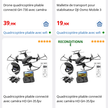
Drone quadricoptère pliable
Mallette de transport pour
connecté GH-730 avec caméra
stabilisateur DJI Osmo Mobile 3
Full HD
Simulus
Smatree
Smatree
39
19
,99€
,90€
Quadricoptère pliable avec wifi
Quadricoptère pliable avec wifi
et...
et...
RECONDITIONN
É
Quadricoptère pliable connecté
Quadricoptère pliable connecté
avec caméra HD GH-35.fpv
avec caméra HD GH-35.fpv
Simulus
Simulus