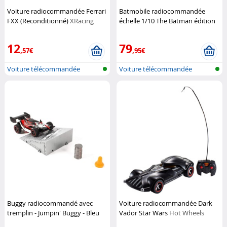
Voiture radiocommandée Ferrari
Batmobile radiocommandée
FXX (Reconditionné)
XRacing
échelle 1/10 The Batman édition
limitée
Hot Wheels
12
79
,57€
,95€
Voiture télécommandée
Voiture télécommandée
Buggy radiocommandé avec
Voiture radiocommandée Dark
tremplin - Jumpin' Buggy - Bleu
Vador Star Wars
Hot Wheels
ou Rouge
MGM Jouets