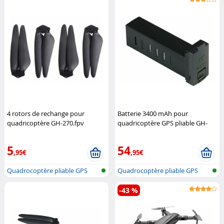
4 rotors de rechange pour
Batterie 3400 mAh pour
quadricoptère GH-270.fpv
quadricoptère GPS pliable GH-
Simulus
280.fpv
Simulus
5
54
,95€
,95€
Quadrocoptère pliable GPS
Quadrocoptère pliable GPS
sans fil...
sans fil...
-43 %