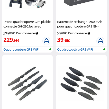
Drone quadricoptère GPS pliable
Batterie de rechange 3500 mAh
connecté GH-290.fpv avec
pour quadricoptère GPS GH-
caméra 4K
Simulus
250.fpv
Simulus
399,90€
Prix conseillé
59,90€
Prix conseillé
229
39
,95€
,95€
Quadrocoptère GPS WiFi
Quadrocoptère GPS WiFi
pliable avec...
pliable avec...