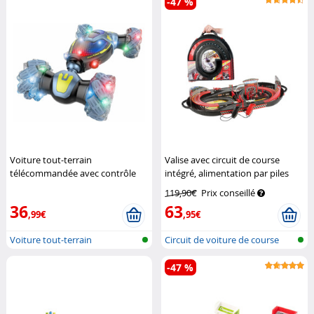
-47 %
Voiture tout-terrain
Valise avec circuit de course
télécommandée avec contrôle
intégré, alimentation par piles
gestuel
Simulus
Playtastic
119,90€
Prix conseillé
36
63
,99€
,95€
Voiture tout-terrain
Circuit de voiture de course
télécommandée...
transp...
-47 %