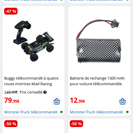
-47 %
Buggy télécommandé à quatre
Batterie de rechange 1300 mAh
roues motrices Mad Racing
pour voiture télécommandée
Simulus
Mad Racing
Simulus
149,90€
Prix conseillé
79
12
,95€
,95€
Monster-Truck télécommandé
Monster-Truck télécommandé
-50 %
-50 %