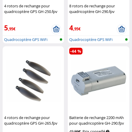
4 rotors de rechange pour
8 rotors de rechange pour
quadricoptère GPS GH-250.fpv
quadricoptère GH-290.fpv
Simulus
Simulus
5
4
,95€
,95€
Quadrocoptère GPS WiFi
Quadrocoptère GPS WiFi
pliable avec...
pliable avec...
-44 %
4 rotors de rechange pour
Batterie de rechange 2200 mAh
quadricoptère GPS GH-265.fpv
pour quadricoptère GH-290.fpv
Simulus
Simulus
49,99€
Prix conseillé