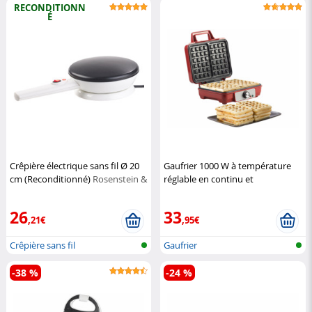
RECONDITIONN
É
Crêpière électrique sans fil Ø 20
Gaufrier 1000 W à température
cm (Reconditionné)
Rosenstein &
réglable en continu et
Söhne
revêtement antiadhésif
Rosenstein & Söhne
26
33
,21€
,95€
Crêpière sans fil
Gaufrier
-38 %
-24 %