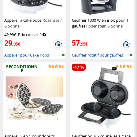
Appareil à cake pops
Rosenstein
Gaufrier 1000 W en inox pour 4
& Söhne
gaufres
Rosenstein & Söhne
49,90€
Prix conseillé
29
57
,95€
,95€
Appareil pour Cake Pops
Gaufrier rotatif pour gaufres
belge...
RECONDITIONN
-47 %
É
Appareil 3 en 1 pour donuts,
Gaufrier pour 2 coupelles à glace