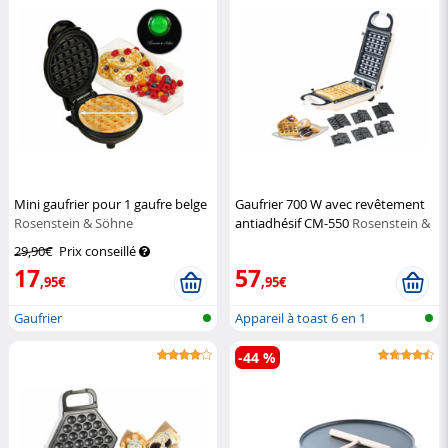
Mini gaufrier pour 1 gaufre belge
Gaufrier 700 W avec revêtement
Rosenstein & Söhne
antiadhésif CM-550
Rosenstein &
Söhne
29,90€
Prix conseillé
17
57
,95€
,95€
Gaufrier
Appareil à toast 6 en 1
-44 %