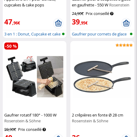
cupcakes & cake pops
en gaufrette - 550 W
Rosenstein
(Reconditionné)
Rosenstein &
& Söhne
74,90€
Prix conseillé
Söhne
47
39
,96€
,95€
3 en 1 : Donut, Cupcake et cake
Gaufrier pour cornets de glace
pop...
-50 %
Gaufrier rotatif 180° - 1000 W
2 crêpières en fonte Ø 28 cm
Rosenstein & Söhne
Rosenstein & Söhne
99,90€
Prix conseillé