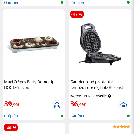
Gaufrier
Crêpière
-47 %
Maxi Crêpes Party Domoclip
Gaufrier rond pivotant à
DOC186
Livoo
température réglable
Rosenstein
& Söhne
69,90€
Prix conseillé
39
36
,99€
,95€
Crêpière
Gaufrier
-40 %