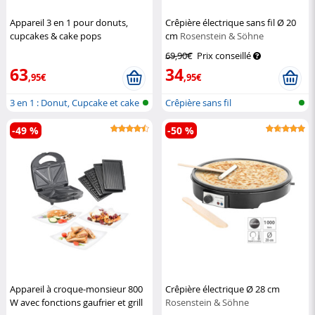
Appareil 3 en 1 pour donuts,
Crêpière électrique sans fil Ø 20
cupcakes & cake pops
cm
Rosenstein & Söhne
Rosenstein & Söhne
69,90€
Prix conseillé
63
34
,95€
,95€
3 en 1 : Donut, Cupcake et cake
Crêpière sans fil
pop...
-49 %
-50 %
Appareil à croque-monsieur 800
Crêpière électrique Ø 28 cm
W avec fonctions gaufrier et grill
Rosenstein & Söhne