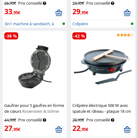
de table
Rosenstein & Söhne
66,90€
Prix conseillé
59,90€
Prix conseillé
33
29
,95€
,95€
3in1 machine à sandwich, à
Crêpière
gaufres...
-38 %
-42 %
Gaufrier pour 5 gaufres en forme
Crêpière électrique 500 W avec
de cœurs
Rosenstein & Söhne
spatule et râteau - plaque 18 cm
Rosenstein & Söhne
44,90€
Prix conseillé
39,90€
Prix conseillé
27
22
,95€
,95€