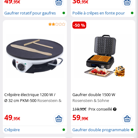
49
36
,95€
,95€
Gaufrier rotatif pour gaufres
Poêle à crêpes en fonte pour
belge...
gril e...
-50 %
Crêpière électrique 1200 W /
Gaufrier double 1500 W
Ø 32 cm PKM-500
Rosenstein &
Rosenstein & Söhne
Söhne
119,90€
Prix conseillé
49
59
,95€
,99€
Crêpière
Gaufrier double programmable