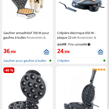
Gaufrier antiadhésif 700 W pour
Crêpière électrique 650 W -
gaufres à bulles
Rosenstein &
plaque 23 cm
Rosenstein &
Söhne
Söhne
44,90€
Prix conseillé
36
24
,95€
,95€
Gaufrier pour gaufres à bulles
Crêpière
-40 %