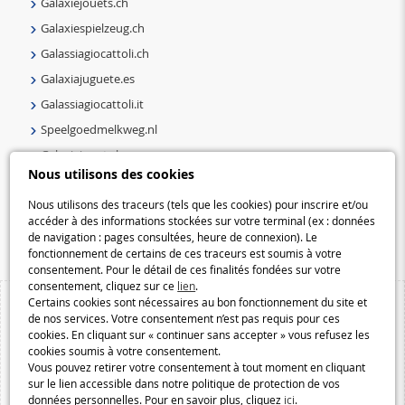
Galaxiejouets.ch
Galaxiespielzeug.ch
Galassiagiocattoli.ch
Galaxiajuguete.es
Galassiagiocattoli.it
Speelgoedmelkweg.nl
Galaxiejouets.be
Nous utilisons des cookies
Galaxiespielzeug.be
Nous utilisons des traceurs (tels que les cookies) pour inscrire et/ou
Speelgoedmelkweg.be
accéder à des informations stockées sur votre terminal (ex : données
Macway.com
de navigation : pages consultées, heure de connexion). Le
fonctionnement de certains de ces traceurs est soumis à votre
consentement. Pour le détail de ces finalités fondées sur votre
consentement, cliquez sur ce
lien
.
Certains cookies sont nécessaires au bon fonctionnement du site et
de nos services. Votre consentement n’est pas requis pour ces
cookies. En cliquant sur « continuer sans accepter » vous refusez les
cookies soumis à votre consentement.
Vous pouvez retirer votre consentement à tout moment en cliquant
sur le lien accessible dans notre politique de protection de vos
données personnelles. Pour en savoir plus, cliquez
ici
.