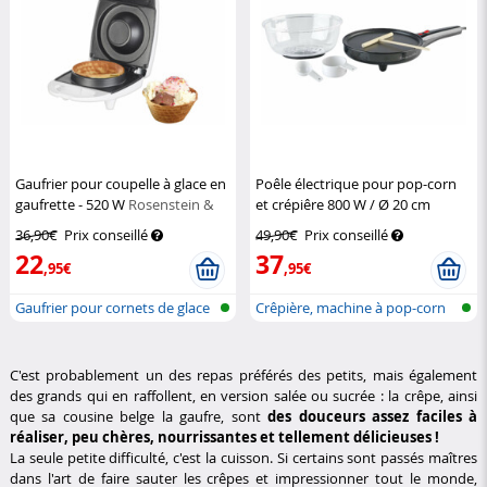
Gaufrier pour coupelle à glace en
Poêle électrique pour pop-corn
gaufrette - 520 W
Rosenstein &
et crépiêre 800 W / Ø 20 cm
Söhne
Rosenstein & Söhne
36,90€
Prix conseillé
49,90€
Prix conseillé
22
37
,95€
,95€
Gaufrier pour cornets de glace
Crêpière, machine à pop-corn
et poê...
C'est probablement un des repas préférés des petits, mais également
des grands qui en raffollent, en version salée ou sucrée : la crêpe, ainsi
que sa cousine belge la gaufre, sont
des douceurs assez faciles à
réaliser, peu chères, nourrissantes et tellement délicieuses !
La seule petite difficulté, c'est la cuisson. Si certains sont passés maîtres
dans l'art de faire sauter les crêpes et impressionner tout le monde,