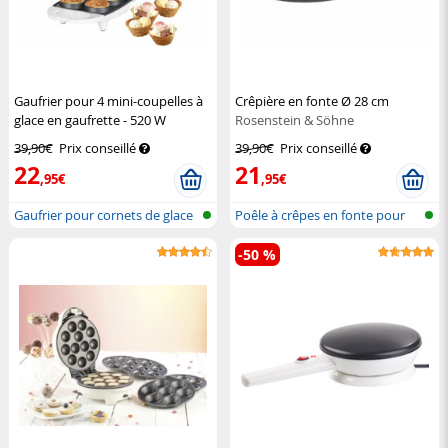
Gaufrier pour 4 mini-coupelles à
Crêpière en fonte Ø 28 cm
glace en gaufrette - 520 W
Rosenstein & Söhne
Rosenstein & Söhne
39,90€
Prix conseillé
39,90€
Prix conseillé
22
21
,95€
,95€
Gaufrier pour cornets de glace
Poêle à crêpes en fonte pour
gril e...
-50 %