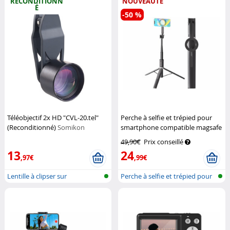
RECONDITIONN
NOUVEAUTÉ
É
-50 %
Téléobjectif 2x HD "CVL-20.tel"
Perche à selfie et trépied pour
(Reconditionné)
Somikon
smartphone compatible magsafe
avec déclencheur
Somikon
49,90€
Prix conseillé
13
24
,97€
,99€
Lentille à clipser sur
Perche à selfie et trépied pour
smartphone p...
sma...