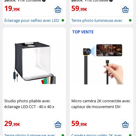
19
59
,99€
,99€
Éclairage pour selfies avec LED
Tente photo lumineuse avec
CCT...
lampe ph...
TOP VENTE
Studio photo pliable avec
Micro caméra 2K connectée avec
éclairage LED CCT - 40 x 40 x
capteur de mouvement DV-
40 cm
Somikon
345.mini
Somikon
29
59
,99€
,99€
Tente photo lumineuse avec
Caméra micro vidéo 2K avec