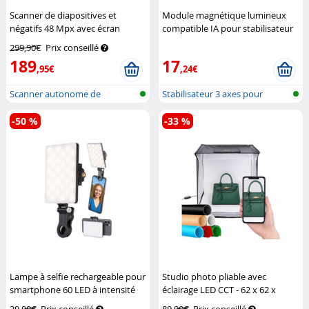
Scanner de diapositives et
Module magnétique lumineux
négatifs 48 Mpx avec écran
compatible IA pour stabilisateur
tactile 7" SD-1805
Somikon
GIM-100 (Reconditionné)
299,90€
Prix conseillé
Somikon
189
17
,95€
,24€
Scanner autonome de
Stabilisateur 3 axes pour
diapositives, n...
smartphon...
-50 %
-33 %
Lampe à selfie rechargeable pour
Studio photo pliable avec
smartphone 60 LED à intensité
éclairage LED CCT - 62 x 62 x
variable CCT
Somikon
62 cm
Somikon
39,90€
Prix conseillé
89,90€
Prix conseillé