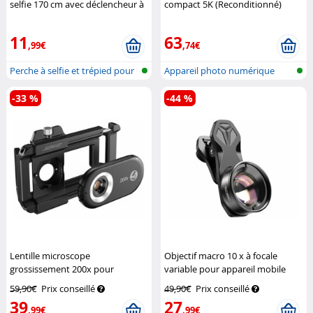
selfie 170 cm avec déclencheur à
compact 5K (Reconditionné)
distance
Somikon
Somikon
11
63
,99€
,74€
Perche à selfie et trépied pour
Appareil photo numérique
sma...
avec résol...
-33 %
-44 %
Lentille microscope
Objectif macro 10 x à focale
grossissement 200x pour
variable pour appareil mobile
smartphone
Somikon
Somikon
59,90€
Prix conseillé
49,90€
Prix conseillé
39
27
,99€
,99€