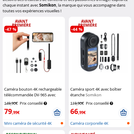
chaque instant avec
Somikon
, la marque qui vous accompagne dans
toutes vos expériences visuelles !
AVANT
AVANT
PREMIÈRE
PREMIÈRE
-47 %
-44 %
Caméra bouton 4K rechargeable
Caméra sport 4K avec boîtier
télécommandée DV-965 avec
étanche
Somikon
détecteur de mouvement
149,90€
Prix conseillé
119,90€
Prix conseillé
Somikon
79
66
,99€
,99€
Mini caméra de sécurité 4K
Caméra corporelle 4K
discrète...
rechargeable a...