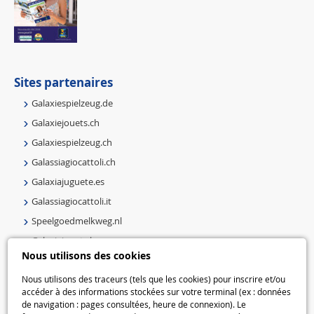
Sites partenaires
Galaxiespielzeug.de
Galaxiejouets.ch
Galaxiespielzeug.ch
Galassiagiocattoli.ch
Galaxiajuguete.es
Galassiagiocattoli.it
Speelgoedmelkweg.nl
Galaxiejouets.be
Nous utilisons des cookies
Galaxiespielzeug.be
Speelgoedmelkweg.be
Nous utilisons des traceurs (tels que les cookies) pour inscrire et/ou
accéder à des informations stockées sur votre terminal (ex : données
Macway.com
de navigation : pages consultées, heure de connexion). Le