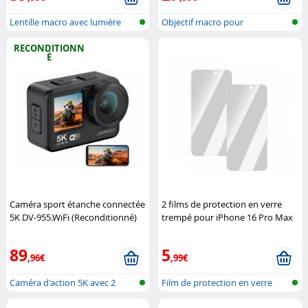
Lentille macro avec lumière
Objectif macro pour
LED pou...
smartphone, HD,...
RECONDITIONN
É
Caméra sport étanche connectée
2 films de protection en verre
5K DV-955.WiFi (Reconditionné)
trempé pour iPhone 16 Pro Max
Somikon
Somikon
89
5
,96€
,99€
Caméra d'action 5K avec 2
Film de protection en verre
écrans et...
trempé...