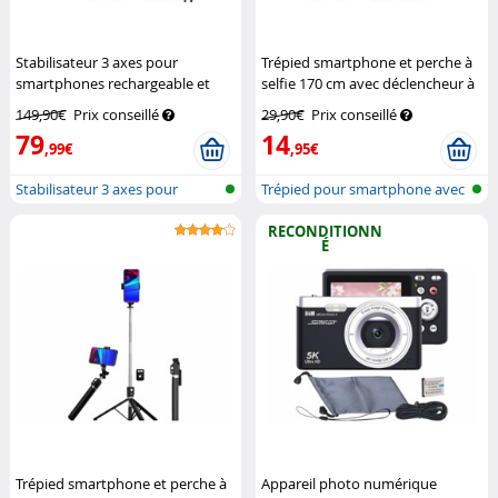
Stabilisateur 3 axes pour
Trépied smartphone et perche à
smartphones rechargeable et
selfie 170 cm avec déclencheur à
connecté GIM-100
Somikon
distance et éclairage LED
149,90€
Prix conseillé
29,90€
Prix conseillé
Somikon
79
14
,99€
,95€
Stabilisateur 3 axes pour
Trépied pour smartphone avec
smartphon...
2 lumi...
RECONDITIONN
É
Trépied smartphone et perche à
Appareil photo numérique