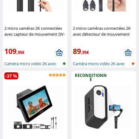
2 micro caméras 2K connectées
2 micro caméras connectées 2K
avec capteur de mouvement DV-
avec détecteur de mouvement
345.mini
Somikon
DV-340.mini
Somikon
109
89
,95€
,95€
Caméra micro vidéo 2K avec
Caméra micro vidéo 2K avec
wifi, à...
wifi, à...
RECONDITIONN
-37 %
É