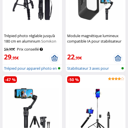
Trépied photo réglable jusqu’à
Module magnétique lumineux
180 cm en aluminium
Somikon
compatible IA pour stabilisateur
GIM-100
Somikon
59,90€
Prix conseillé
29
22
,95€
,99€
Trépied pour appareil photo en
Stabilisateur 3 axes pour
alum...
smartphon...
-47 %
-50 %