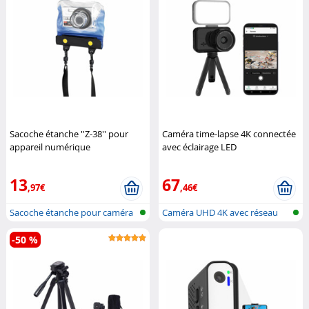
Sacoche étanche ''Z-38'' pour
Caméra time-lapse 4K connectée
appareil numérique
avec éclairage LED
(Reconditionné)
Somikon
(Reconditionné)
Somikon
13
67
,97€
,46€
Sacoche étanche pour caméra
Caméra UHD 4K avec réseau
local san...
-50 %