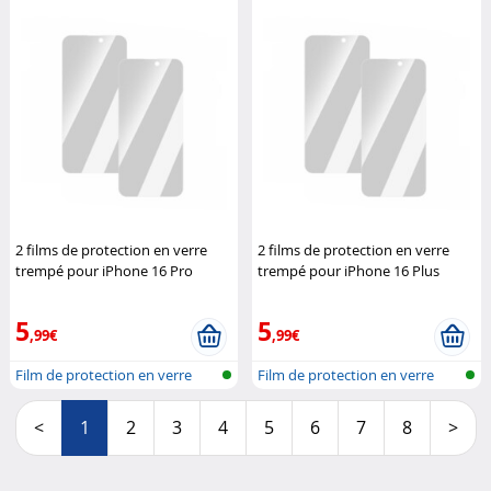
2 films de protection en verre
2 films de protection en verre
trempé pour iPhone 16 Pro
trempé pour iPhone 16 Plus
Somikon
Somikon
5
5
,99€
,99€
Film de protection en verre
Film de protection en verre
trempé...
trempé...
<
1
2
3
4
5
6
7
8
>