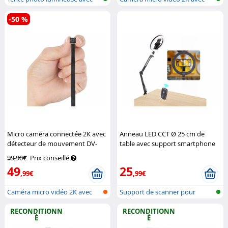
lampe ph...
wifi, à...
-50 %
Micro caméra connectée 2K avec
Anneau LED CCT Ø 25 cm de
détecteur de mouvement DV-
table avec support smartphone
340.mini
Somikon
Somikon
99,90€
Prix conseillé
49
25
,99€
,99€
Caméra micro vidéo 2K avec
Support de scanner pour
wifi, à...
documents e...
RECONDITIONN
RECONDITIONN
É
É