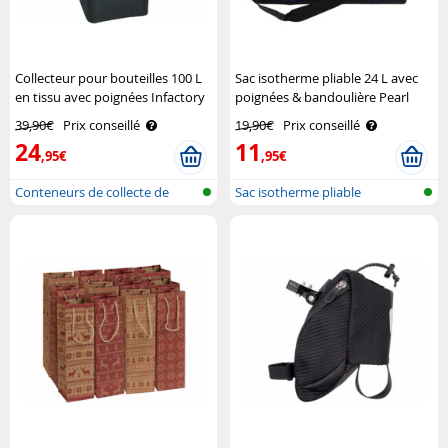
Collecteur pour bouteilles 100 L
Sac isotherme pliable 24 L avec
en tissu avec poignées Infactory
poignées & bandoulière Pearl
39,90€
Prix conseillé
19,90€
Prix conseillé
24
11
,95€
,95€
Conteneurs de collecte de
Sac isotherme pliable
bouteille..