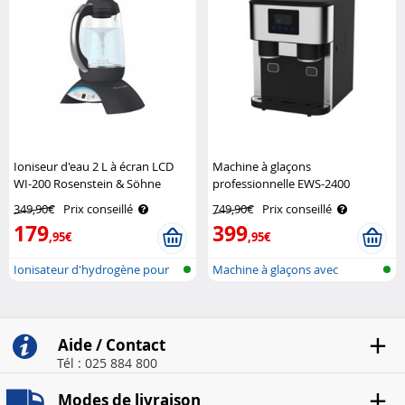
Ioniseur d'eau 2 L à écran LCD
Machine à glaçons
WI-200 Rosenstein & Söhne
professionnelle EWS-2400
Rosenstein & Söhne
349,90€
Prix conseillé
749,90€
Prix conseillé
179
399
,95€
,95€
Ionisateur d'hydrogène pour
Machine à glaçons avec
l'eau p..
broyeur à gl..
Aide / Contact
Tél : 025 884 800
Modes de livraison