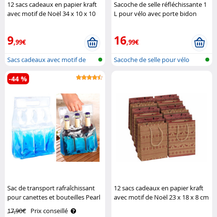
12 sacs cadeaux en papier kraft
Sacoche de selle réfléchissante 1
avec motif de Noël 34 x 10 x 10
L pour vélo avec porte bidon
cm Infactory
XCase
9
16
,99€
,99€
Sacs cadeaux avec motif de
Sacoche de selle pour vélo
Noël pou..
avec por..
-44 %
Sac de transport rafraîchissant
12 sacs cadeaux en papier kraft
pour canettes et bouteilles Pearl
avec motif de Noël 23 x 18 x 8 cm
Infactory
17,90€
Prix conseillé