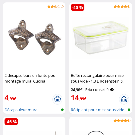
-40 %
2 décapsuleurs en fonte pour
Boîte rectangulaire pour mise
montage mural Cucina
sous vide - 1,3 L Rosenstein &
Dimodena
Söhne
24,90€
Prix conseillé
4
14
,99€
,99€
Décapsuleur mural
Récipient pour mise sous vide
manue..
-46 %