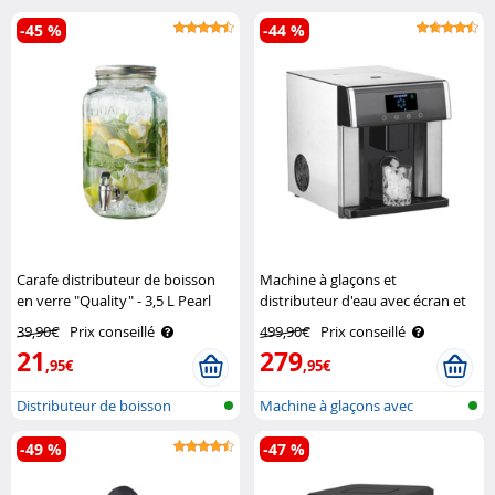
-45 %
-44 %
Carafe distributeur de boisson
Machine à glaçons et
en verre "Quality" - 3,5 L Pearl
distributeur d'eau avec écran et
boîtier en acier inoxydable EWS-
39,90€
Prix conseillé
499,90€
Prix conseillé
2350 Rosenstein & Söhne
21
279
,95€
,95€
Distributeur de boisson
Machine à glaçons avec
distributeur..
-49 %
-47 %