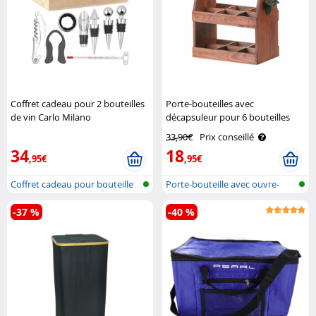
Coffret cadeau pour 2 bouteilles
Porte-bouteilles avec
de vin Carlo Milano
décapsuleur pour 6 bouteilles
Cucina Dimodena
33,90€
Prix conseillé
34
18
,95€
,95€
Coffret cadeau pour bouteille
Porte-bouteille avec ouvre-
de vi..
bouteill..
-37 %
-40 %