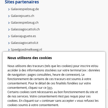
Sites partenaires
Galaxiespielzeug.de
Galaxiejouets.ch
Galaxiespielzeug.ch
Galassiagiocattoli.ch
Galaxiajuguete.es
Galassiagiocattoli.it
Speelgoedmelkweg.nl
Galaxiejouets.be
Nous utilisons des cookies
Galaxiespielzeug.be
Nous utilisons des traceurs (tels que les cookies) pour inscrire et/ou
Speelgoedmelkweg.be
accéder à des informations stockées sur votre terminal (ex : données
de navigation : pages consultées, heure de connexion). Le
Macway.com
fonctionnement de certains de ces traceurs est soumis à votre
consentement. Pour le détail de ces finalités fondées sur votre
consentement, cliquez sur ce
lien
.
Certains cookies sont nécessaires au bon fonctionnement du site et
de nos services. Votre consentement n’est pas requis pour ces
cookies. En cliquant sur « continuer sans accepter » vous refusez les
cookies soumis à votre consentement.