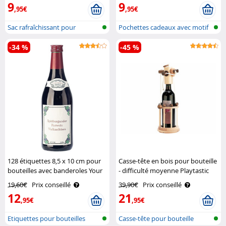
9
9
,95€
,95€
Sac rafraîchissant pour
Pochettes cadeaux avec motif
bouteilles
de Noë..
-34 %
-45 %
128 étiquettes 8,5 x 10 cm pour
Casse-tête en bois pour bouteille
bouteilles avec banderoles Your
- difficulté moyenne Playtastic
Design
19,60€
Prix conseillé
39,90€
Prix conseillé
12
21
,95€
,95€
Etiquettes pour bouteilles
Casse-tête pour bouteille