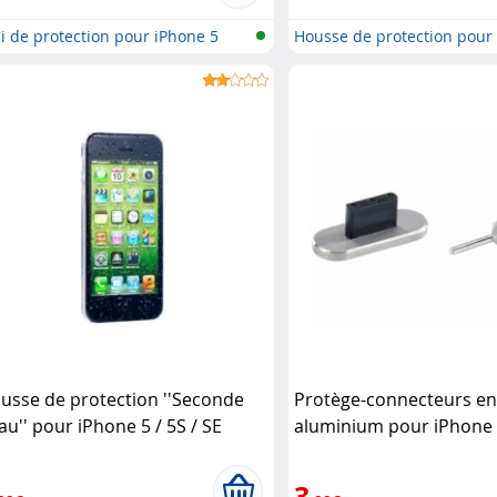
i de protection pour iPhone 5
Housse de protection pour
..
usse de protection ''Seconde
Protège-connecteurs e
au'' pour iPhone 5 / 5S / SE
aluminium pour iPhone 
ase
Pearl
3