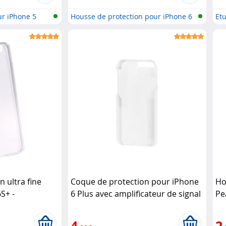
ur iPhone 5
Housse de protection pour iPhone 6
Etu
..
 ultra fine
Coque de protection pour iPhone
Ho
S+ -
6 Plus avec amplificateur de signal
Pe
- Blanc Callstel
XC
4
2