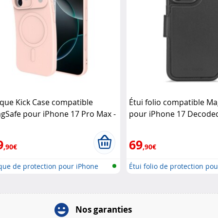
que Kick Case compatible
Étui folio compatible M
gSafe pour iPhone 17 Pro Max -
pour iPhone 17 Decode
se Just In Case
9
69
,90€
,90€
que de protection pour iPhone
Étui folio de protection pou
..
Nos garanties