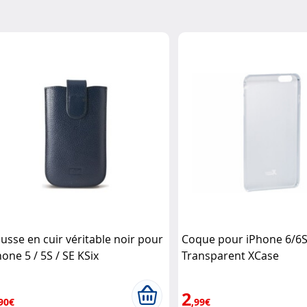
usse en cuir véritable noir pour
Coque pour iPhone 6/6S 
hone 5 / 5S / SE KSix
Transparent XCase
2
90€
,99€