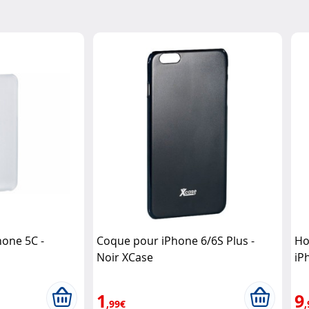
hone 5C -
Coque pour iPhone 6/6S Plus -
Ho
Noir XCase
iP
1
9
,99€
,