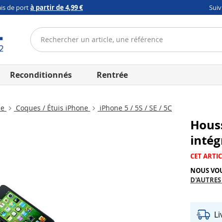
ais de port
à partir de 4,99 €
Sui
Reconditionnés
Rentrée
ne
Coques / Étuis iPhone
iPhone 5 / 5S / SE / 5C
Houss
inté
CET ARTIC
NOUS VO
D'AUTRES
L