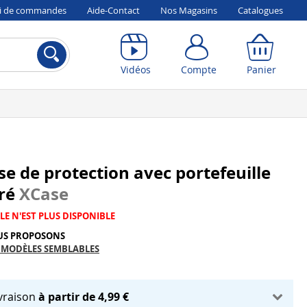
vi de commandes
Aide-Contact
Nos Magasins
Catalogues
Compte
Panier
Vidéos
Compte
Panier
e de protection avec portefeuille
gré
XCase
LE N'EST PLUS DISPONIBLE
US PROPOSONS
 MODÈLES SEMBLABLES
ivraison
à partir de 4,99 €