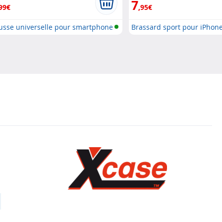
7
99€
,95€
usse universelle pour smartphone
Brassard sport pour iPhon
5/5S/SE/..