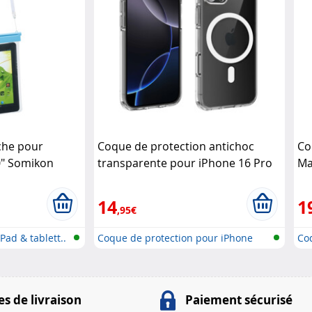
che pour
Coque de protection antichoc
Co
0" Somikon
transparente pour iPhone 16 Pro
Ma
compatible MagSafe Akashi
Ro
14
1
,95€
Pad & tablett..
Coque de protection pour iPhone
Co
16,..
17,
s de livraison
Paiement sécurisé