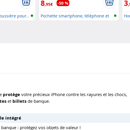
8
3
-50 %
,95€
,
oussière pour..
Pochette smartphone, téléphone et
Ho
G..
le
protège
votre précieux iPhone contre les rayures et les chocs,
rtes
et
billets
de banque.
le intégré
de banque : protégez vos objets de valeur !