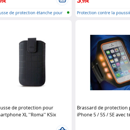
99€
,99€
usse de protection étanche pour
Protection contre la poussi
usse de protection pour
Brassard de protection
artphone XL ''Roma'' KSix
iPhone 5 / 5S / SE avec 
LED KSix