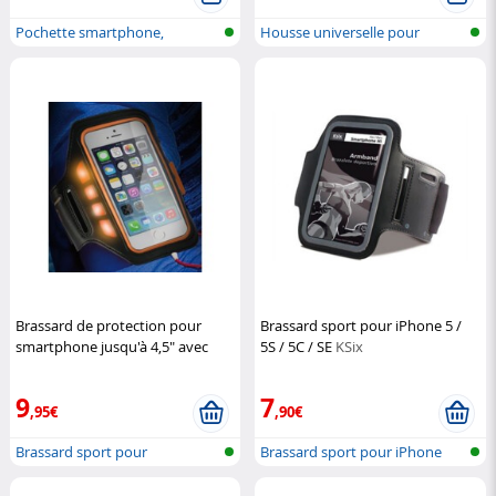
Pochette smartphone,
Housse universelle pour
téléphone et G...
smartphone
Brassard de protection pour
Brassard sport pour iPhone 5 /
smartphone jusqu'à 4,5" avec
5S / 5C / SE
KSix
témoins LED
KSix
9
7
,95€
,90€
Brassard sport pour
Brassard sport pour iPhone
Smartphone & iP...
5/5S/SE/...