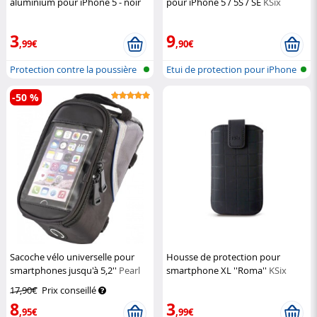
aluminium pour iPhone 5 - noir
pour iPhone 5 / 5S / SE
KSix
Pearl
3
9
,99€
,90€
Protection contre la poussière
Etui de protection pour iPhone
pour...
5
-50 %
Sacoche vélo universelle pour
Housse de protection pour
smartphones jusqu'à 5,2''
Pearl
smartphone XL ''Roma''
KSix
17,90€
Prix conseillé
8
3
,95€
,99€