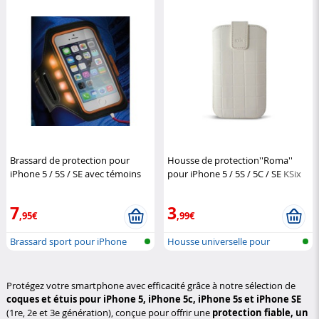
Brassard de protection pour
Housse de protection''Roma''
iPhone 5 / 5S / SE avec témoins
pour iPhone 5 / 5S / 5C / SE
KSix
LED
KSix
7
3
,95€
,99€
Brassard sport pour iPhone
Housse universelle pour
5/5S/SE/...
smartphone
Protégez votre smartphone avec efficacité grâce à notre sélection de
coques et étuis pour iPhone 5, iPhone 5c, iPhone 5s et iPhone SE
(1re, 2e et 3e génération), conçue pour offrir une
protection fiable, un