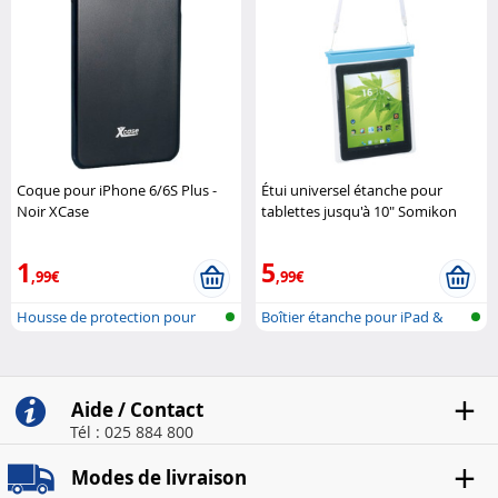
Coque pour iPhone 6/6S Plus -
Étui universel étanche pour
Noir XCase
tablettes jusqu'à 10" Somikon
1
5
,99€
,99€
Housse de protection pour
Boîtier étanche pour iPad &
iPhone 6 ..
tablett..
Aide / Contact
Tél : 025 884 800
Modes de livraison