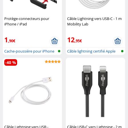
Protège-connecteurs pour
Câble Lightning vers USB-C - 1 m
iPhone / iPad
Mobility Lab
1
12
,90€
,95€
Cache-poussière pour iPhone
Câble lightning certifié Apple
4/4s
(MFI..
-40 %
Câble Lightning vers USB -
Câble USB-C vers Lightning - 2 m