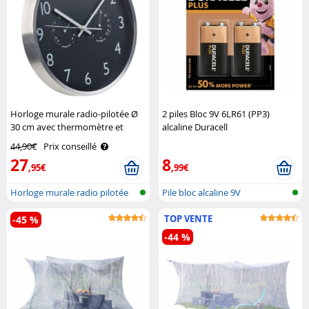
Horloge murale radio-pilotée Ø
2 piles Bloc 9V 6LR61 (PP3)
30 cm avec thermomètre et
alcaline Duracell
hygromètre St. Leonhard
44,90€
Prix conseillé
27
8
,95€
,99€
Horloge murale radio pilotée
Pile bloc alcaline 9V
avec t..
TOP VENTE
-45 %
-44 %