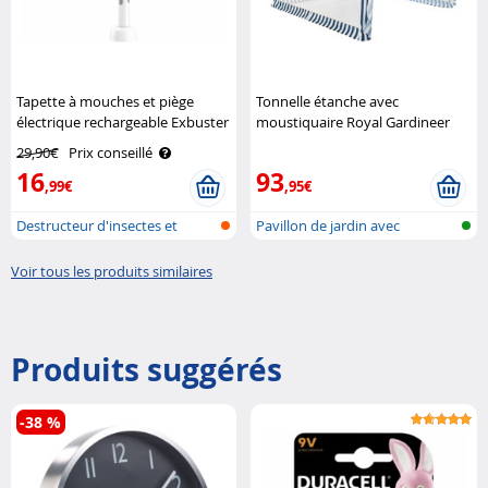
Tapette à mouches et piège
Tonnelle étanche avec
électrique rechargeable Exbuster
moustiquaire Royal Gardineer
29,90€
Prix conseillé
16
93
,99€
,95€
Destructeur d'insectes et
Pavillon de jardin avec
tapette à..
moustiquair..
Voir tous les produits similaires
Produits suggérés
-38 %