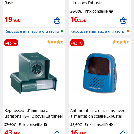
Basic
ultrasons Exbuster
26,90€
Prix conseillé
19
16
,95€
,95€
Repousse animaux à ultrasons
Repousse animaux à ultrasons
pour i..
pour i..
-45 %
-43 %
Repousseur d'animaux à
Anti-nuisibles à ultrasons, avec
ultrasons TS-712 Royal Gardineer
alimentation solaire Exbuster
79,90€
Prix conseillé
29,90€
Prix conseillé
43
16
,95€
,95€