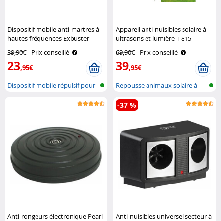
Dispositif mobile anti-martres à
Appareil anti-nuisibles solaire à
hautes fréquences Exbuster
ultrasons et lumière T-815
Exbuster
39,90€
Prix conseillé
69,90€
Prix conseillé
23
39
,95€
,95€
Dispositif mobile répulsif pour
Repousse animaux solaire à
mar..
ultrason..
-37 %
Anti-rongeurs électronique Pearl
Anti-nuisibles universel secteur à