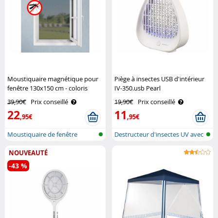
Moustiquaire magnétique pour
Piège à insectes USB d'intérieur
fenêtre 130x150 cm - coloris
IV-350.usb Pearl
blanc Infactory
39,90€
Prix conseillé
19,90€
Prix conseillé
22
11
,95€
,95€
Moustiquaire de fenêtre
Destructeur d'insectes UV avec
universelle..
alim..
NOUVEAUTÉ
-43 %