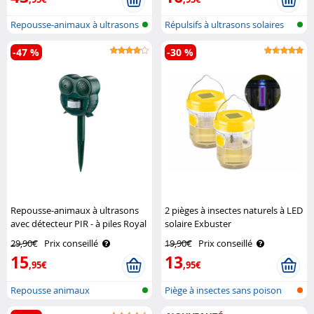
Repousse-animaux à ultrasons
Répulsifs à ultrasons solaires
avec d..
pour..
-47 %
-30 %
Repousse-animaux à ultrasons
2 pièges à insectes naturels à LED
avec détecteur PIR - à piles Royal
solaire Exbuster
Gardineer
29,90€
Prix conseillé
19,90€
Prix conseillé
15
13
,95€
,95€
Repousse animaux
Piège à insectes sans poison
ultrasonique avec ..
avec l..