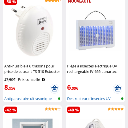
NOUVEAUTÉ
-50 %
Anti-nuisible à ultrasons pour
Piège à insectes électrique UV
prise de courant TS-510 Exbuster
rechargeable IV-655 Lunartec
17,90€
Prix conseillé
8
6
,95€
,99€
Antiparasitaire ultrasonique
Destructeur d’insectes UV
pour l..
rechargea..
-42 %
-40 %