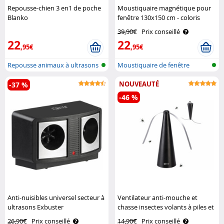
Repousse-chien 3 en1 de poche
Moustiquaire magnétique pour
Blanko
fenêtre 130x150 cm - coloris
blanc Infactory
39,90€
Prix conseillé
22
22
,95€
,95€
Repousse animaux à ultrasons
Moustiquaire de fenêtre
pour i..
universelle..
NOUVEAUTÉ
-37 %
-46 %
Anti-nuisibles universel secteur à
Ventilateur anti-mouche et
ultrasons Exbuster
chasse insectes volants à piles et
USB Exbuster
26,90€
Prix conseillé
14,90€
Prix conseillé