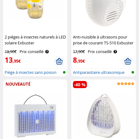
2 pièges à insectes naturels à LED
Anti-nuisible à ultrasons pour
solaire Exbuster
prise de courant TS-510 Exbuster
19,90€
Prix conseillé
17,90€
Prix conseillé
13
8
,95€
,95€
Piège à insectes sans poison
Antiparasitaire ultrasonique
avec l..
pour l..
NOUVEAUTÉ
-40 %