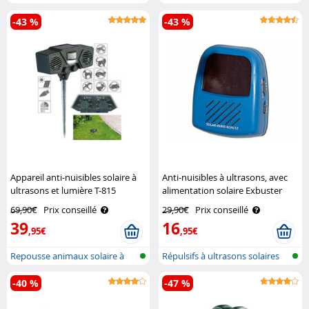
sur b..
avec d..
-43 %
-43 %
Appareil anti-nuisibles solaire à
Anti-nuisibles à ultrasons, avec
ultrasons et lumière T-815
alimentation solaire Exbuster
Exbuster
69,90€
Prix conseillé
29,90€
Prix conseillé
39
16
,95€
,95€
Repousse animaux solaire à
Répulsifs à ultrasons solaires
ultrason..
pour..
-40 %
-47 %