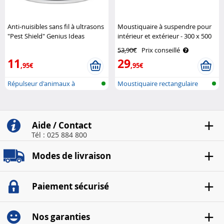
Anti-nuisibles sans fil à ultrasons
Moustiquaire à suspendre pour
"Pest Shield" Genius Ideas
intérieur et extérieur - 300 x 500
x 250 cm Infactory
53,90€
Prix conseillé
11
29
,95€
,95€
Répulseur d'animaux à
Moustiquaire rectangulaire
ultrasons
pour int..
Aide / Contact
Tél : 025 884 800
Modes de livraison
Paiement sécurisé
Nos garanties