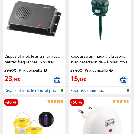
Dispositif mobile anti-martres à
Repousse-animaux à ultrasons
hautes fréquences Exbuster
avec détecteur PIR - à piles Royal
Gardineer
39,90€
Prix conseillé
29,90€
Prix conseillé
23
15
,95€
,95€
Dispositif mobile répulsif pour
Repousse animaux
mar..
ultrasonique avec ..
-30 %
-50 %