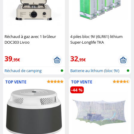
Réchaud à gaz avec 1 brûleur
4 piles bloc 9V (6LR61) lithium
DOC303 Livoo
Super-Longlife TKA
39
32
,95€
,95€
Réchaud de camping
Batterie au lithium (bloc 9V)
TOP VENTE
TOP VENTE
-44 %