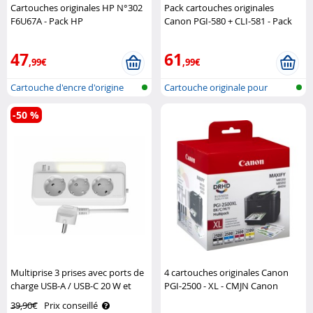
Cartouches originales HP N°302
Pack cartouches originales
F6U67A - Pack HP
Canon PGI-580 + CLI-581 - Pack
Canon
47
61
,99€
,99€
Cartouche d'encre d'origine
Cartouche originale pour
pour im..
imprimante..
-50 %
Multiprise 3 prises avec ports de
4 cartouches originales Canon
charge USB-A / USB-C 20 W et
PGI-2500 - XL - CMJN Canon
veilleuse Revolt
39,90€
Prix conseillé