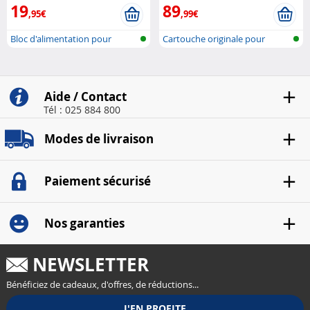
19
89
,95€
,99€
Bloc d'alimentation pour
Cartouche originale pour
montage en..
imprimante..
Aide / Contact
Tél : 025 884 800
Modes de livraison
Paiement sécurisé
Nos garanties
NEWSLETTER
Bénéficiez de cadeaux, d'offres, de réductions...