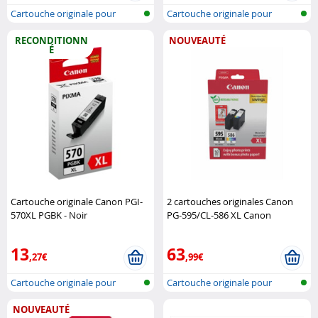
Cartouche originale pour
Cartouche originale pour
imprimante..
imprimante..
RECONDITIONN
NOUVEAUTÉ
É
Cartouche originale Canon PGI-
2 cartouches originales Canon
570XL PGBK - Noir
PG-595/CL-586 XL Canon
(Reconditionné) Canon
13
63
,27€
,99€
Cartouche originale pour
Cartouche originale pour
imprimante..
imprimante..
NOUVEAUTÉ