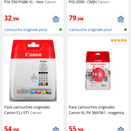
PGI-550 PGBK XL - Noir
Canon
PGI-2500 - CMJN
Canon
32
79
,99€
,99€
Cartouche originale pour
Cartouche originale pour
imprimante...
imprimante...
Pack cartouches originales
Pack cartouches originales
Canon CLI-571
Canon
Canon XL PK 560/561 : magenta,
jaune, cyan et noir
Canon
54
55
,95€
,99€