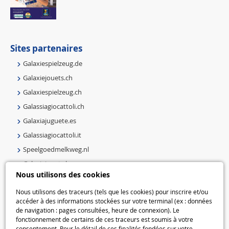
Sites partenaires
Galaxiespielzeug.de
Galaxiejouets.ch
Galaxiespielzeug.ch
Galassiagiocattoli.ch
Galaxiajuguete.es
Galassiagiocattoli.it
Speelgoedmelkweg.nl
Galaxiejouets.be
Nous utilisons des cookies
Galaxiespielzeug.be
Speelgoedmelkweg.be
Nous utilisons des traceurs (tels que les cookies) pour inscrire et/ou
accéder à des informations stockées sur votre terminal (ex : données
Macway.com
de navigation : pages consultées, heure de connexion). Le
fonctionnement de certains de ces traceurs est soumis à votre
consentement. Pour le détail de ces finalités fondées sur votre