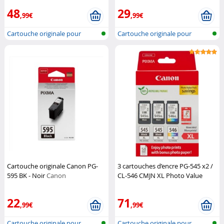
48
29
,99€
,99€
Cartouche originale pour
Cartouche originale pour
imprimante...
imprimante...
Cartouche originale Canon PG-
3 cartouches d’encre PG-545 x2 /
595 BK - Noir
Canon
CL-546 CMJN XL Photo Value
Pack
Canon
22
71
,99€
,99€
Cartouche originale pour
Cartouche originale pour