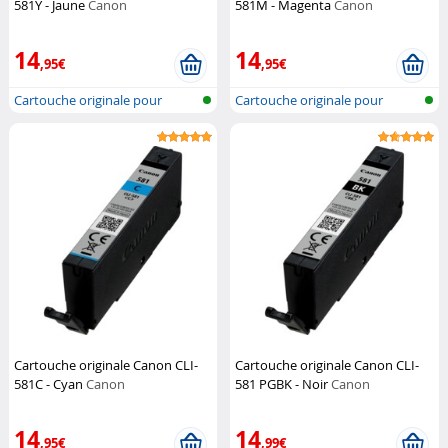
581Y - Jaune
Canon
581M - Magenta
Canon
14
14
,95€
,95€
Cartouche originale pour
Cartouche originale pour
imprimante...
imprimante...
Cartouche originale Canon CLI-
Cartouche originale Canon CLI-
581C - Cyan
Canon
581 PGBK - Noir
Canon
14
14
,95€
,99€