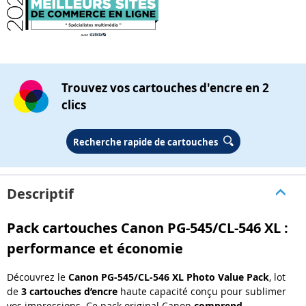
Trouvez vos cartouches d'encre en 2
clics
Recherche rapide de cartouches
Descriptif
Pack cartouches Canon PG-545/CL-546 XL :
performance et économie
Découvrez le
Canon PG
-
545/CL
-
546
XL Photo Value Pack
, lot
de
3 cartouches d
’
encre
haute capacit
é
con
ç
u pour sublimer
vos impressions. Ce pack original Canon
comprend