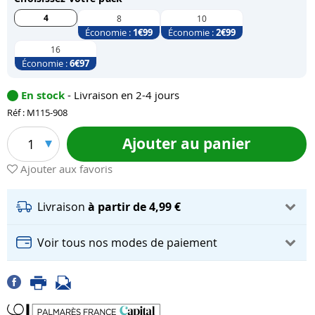
4
8
10
Économie :
1
€99
Économie :
2
€99
16
Économie :
6
€97
En stock
- Livraison en 2-4 jours
Réf : M115-908
Ajouter au panier
1
Ajouter aux favoris
Livraison
à partir de 4,99 €
Voir tous nos modes de paiement