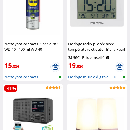
Nettoyant contacts "Specialist"
Horloge radio-pilotée avec
WD-40 - 400 ml WD-40
température et date - Blanc Pearl
39,90€
Prix conseillé
15
19
,95€
,95€
Nettoyant contacts
Horloge murale digitale LCD
radiopi..
-41 %