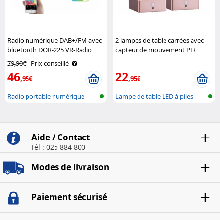
Radio numérique DAB+/FM avec
2 lampes de table carrées avec
bluetooth DOR-225 VR-Radio
capteur de mouvement PIR
rechargeables Lunartec
79,90€
Prix conseillé
46
22
,95€
,95€
Radio portable numérique
Lampe de table LED à piles
DAB+/FM av..
avec cap..
Aide / Contact
Tél : 025 884 800
Modes de livraison
Paiement sécurisé