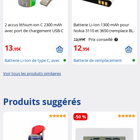
2 accus lithium-ion C 2300 mAh
Batterie Li-Ion 1300 mAh pour
avec port de chargement USB-C
Nokia 3110 et 3650 (remplace BL-
TKA
5C) Polarcell
19,99€
Prix conseillé
13
12
,95€
,95€
Batterie Li-Ion de type C, avec
Batterie de remplacement
fon..
pour télép..
Voir tous les produits similaires
Produits suggérés
-50 %