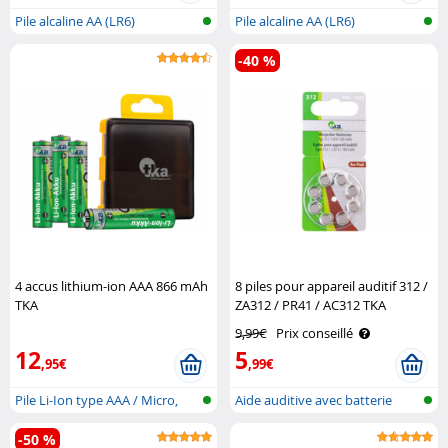
Pile alcaline AA (LR6)
Pile alcaline AA (LR6)
-40 %
4 accus lithium-ion AAA 866 mAh
8 piles pour appareil auditif 312 /
TKA
ZA312 / PR41 / AC312 TKA
9,99€
Prix conseillé
12
5
,95€
,99€
Pile Li-Ion type AAA / Micro,
Aide auditive avec batterie
avec ..
-50 %