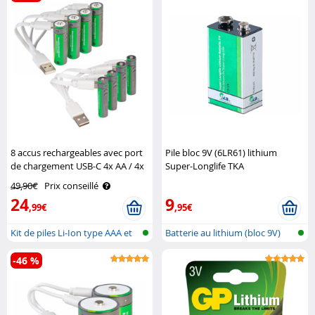
8 accus rechargeables avec port
Pile bloc 9V (6LR61) lithium
de chargement USB-C 4x AA / 4x
Super-Longlife TKA
AAA TKA
49,90€
Prix conseillé
24
9
,99€
,95€
Kit de piles Li-Ion type AAA et
Batterie au lithium (bloc 9V)
AA,..
-46 %