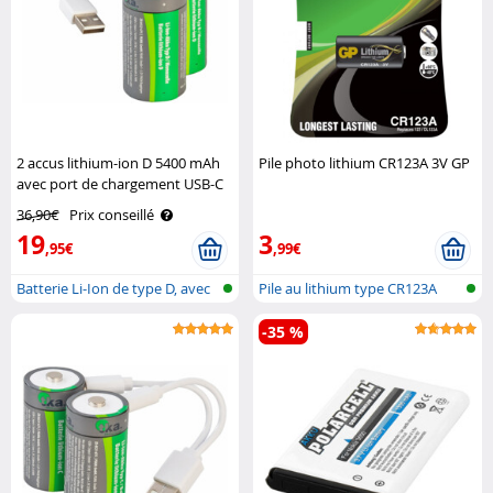
2 accus lithium-ion D 5400 mAh
Pile photo lithium CR123A 3V GP
avec port de chargement USB-C
TKA
36,90€
Prix conseillé
19
3
,95€
,99€
Batterie Li-Ion de type D, avec
Pile au lithium type CR123A
fon..
-35 %