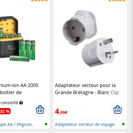
thium-ion AA 2000
Adaptateur secteur pour la
boîtier de
Grande Bretagne - Blanc
Clip
nt
TKA
Sonic
 conseillé
4
-32 %
,99€
 type AA / Mignon,
Adaptateur secteur de voyage