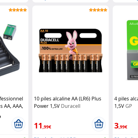
individuellem...
avec...
fessionnel
10 piles alcaline AA (LR6) Plus
4 piles alc
s AA, AAA,
Power 1,5V
Duracell
1,5V
GP
KA
11
3
,99€
,99€