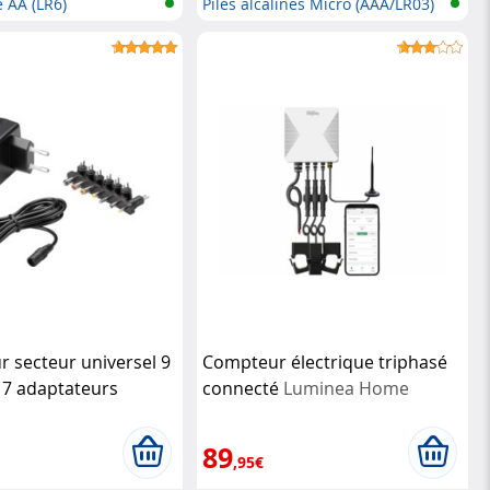
e AA (LR6)
Piles alcalines Micro (AAA/LR03)
r secteur universel 9
Compteur électrique triphasé
c 7 adaptateurs
connecté
Luminea Home
Control
89
,95€