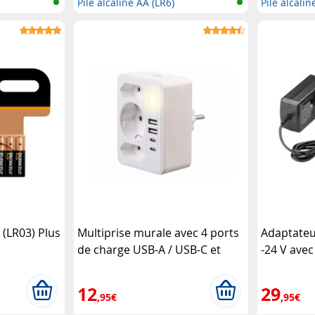
Pile alcaline AA (LR6)
Pile alcalin
 (LR03) Plus
Multiprise murale avec 4 ports
Adaptateu
de charge USB-A / USB-C et
-24 V ave
veilleuse réglable
Revolt
Goobay
12
29
,95€
,95€