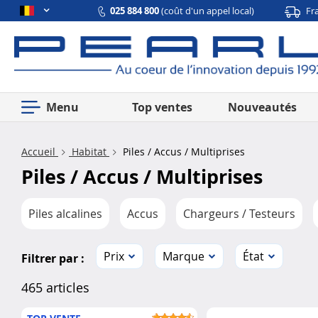
025 884 800
(coût d'un appel local)
Fr
Menu
Top ventes
Nouveautés
Accueil
Habitat
Piles / Accus / Multiprises
Piles / Accus / Multiprises
Piles alcalines
Accus
Chargeurs / Testeurs
Prix
Marque
État
Filtrer par :
465 articles