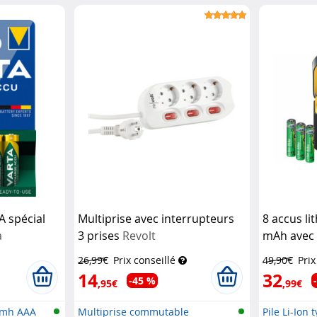
1 e...
A spécial
Multiprise avec interrupteurs
8 accus li
a
3 prises
Revolt
mAh avec 
chargeme
26,99€
Prix conseillé
49,90€
Prix
14
32
-45 %
,95€
,99€
Nimh AAA
Multiprise commutable
Pile Li-Ion 