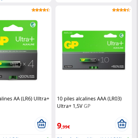
interrupteur
alines AA (LR6) Ulltra+
10 piles alcalines AAA (LR03)
Ultra+ 1,5V
GP
9
,99€