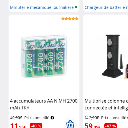
Minuterie mécanique journalière
Chargeur de batterie 
po...
4 accumulateurs AA NiMH 2700
Multiprise colonne d
mAh
TKA
connectée et intelli
4 prises et comman
19,90€
Prix conseillé
112,90€
Prix conseillé
Royal Gardineer
11
59
-40 %
-47 %
,95€
,95€