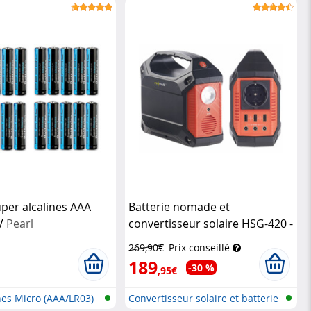
uper alcalines AAA
Batterie nomade et
5V
Pearl
convertisseur solaire HSG-420 -
155 Wh
Revolt
269,90€
Prix conseillé
189
-30 %
,95€
ines Micro (AAA/LR03)
Convertisseur solaire et batterie