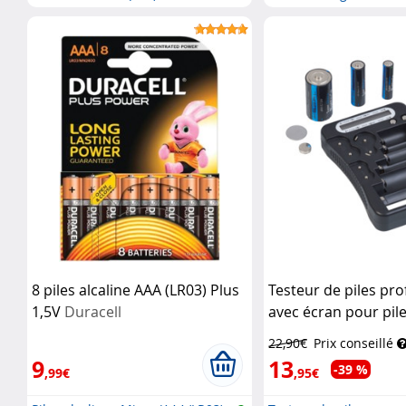
8 piles alcaline AAA (LR03) Plus
Testeur de piles pro
1,5V
Duracell
avec écran pour pile
9V et piles bouton
T
22,90€
Prix conseillé
9
13
-39 %
,99€
,95€