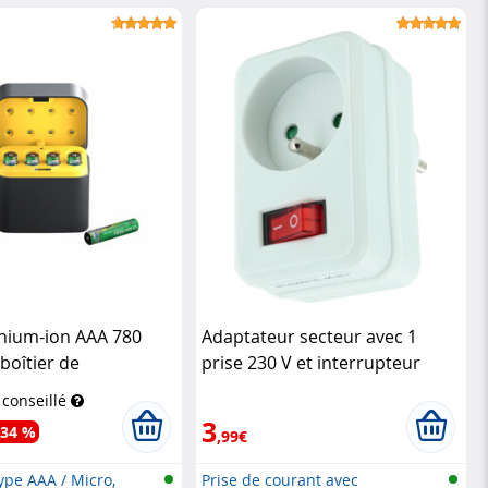
h...
thium-ion AAA 780
Adaptateur secteur avec 1
boîtier de
prise 230 V et interrupteur
nt
TKA
Revolt
 conseillé
3
-34 %
,99€
type AAA / Micro,
Prise de courant avec