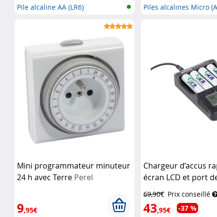
Pile alcaline AA (LR6)
Piles alcalines Micro 
Mini programmateur minuteur
Chargeur d’accus ra
24 h avec Terre
Perel
écran LCD et port d
chargement USB
TK
69,90€
Prix conseillé
9
43
-37 %
,95€
,95€