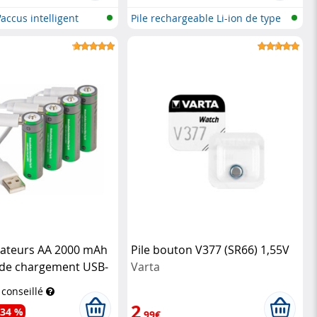
accus intelligent
Pile rechargeable Li-ion de type
AA...
ateurs AA 2000 mAh
Pile bouton V377 (SR66) 1,55V
 de chargement USB-
Varta
 conseillé
2
-34 %
,99€