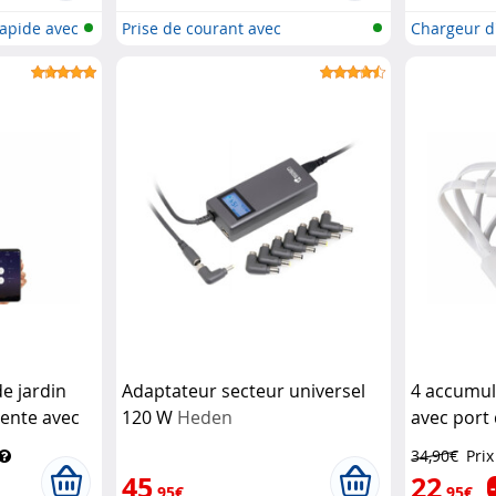
rapide avec
Prise de courant avec
Chargeur d'
interrupteur
e jardin
Adaptateur secteur universel
4 accumul
gente avec
120 W
Heden
avec port
des vocales
C
TKA
34,90€
Prix
45
22
,95€
,95€