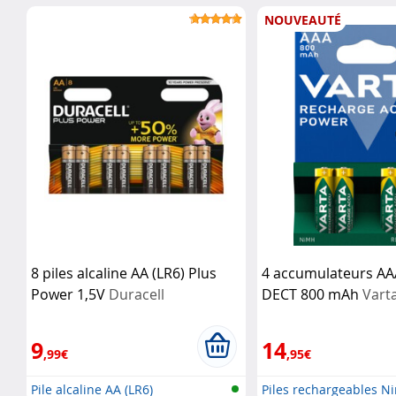
CR203...
NOUVEAUTÉ
8 piles alcaline AA (LR6) Plus
4 accumulateurs AA
Power 1,5V
Duracell
DECT 800 mAh
Vart
9
14
,99€
,95€
Pile alcaline AA (LR6)
Piles rechargeables 