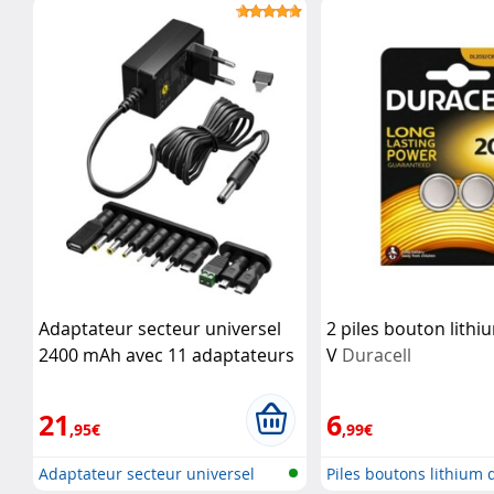
solaire a...
solaire a...
Adaptateur secteur universel
2 piles bouton lith
2400 mAh avec 11 adaptateurs
V
Duracell
Goobay
21
6
,95€
,99€
Adaptateur secteur universel
Piles boutons lithium 