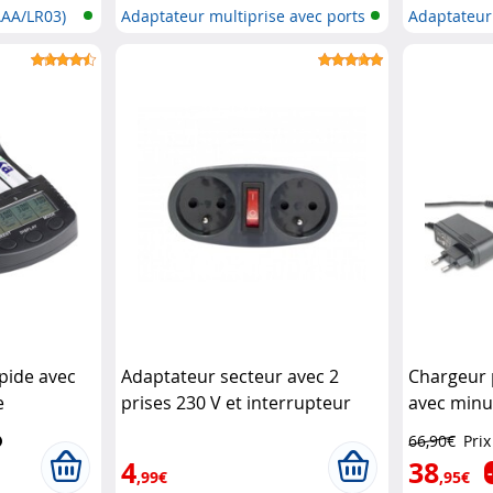
(AAA/LR03)
Adaptateur multiprise avec ports
Adaptateur
US...
pide avec
Adaptateur secteur avec 2
Chargeur 
e
prises 230 V et interrupteur
avec minut
A
Chacon
avec Refr
66,90€
Prix
4
38
,99€
,95€