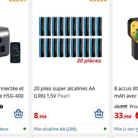
nnectée et
20 piles super alcalines AA
8 accus li
re HSG-400
(LR6) 1,5V
Pearl
mAh avec 
evolt
chargeme
49,90€
Prix
8
33
,95€
,95€
teur
Pile alcaline AA (LR6)
Pile Li-Ion