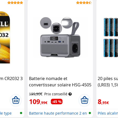
avec...
ium CR2032 3
Batterie nomade et
20 piles s
convertisseur solaire HSG-4505
(LR03) 1,
89,6 Wh
Revolt
199,90€
Prix conseillé
109
8
-45 %
,99€
,95€
de type
Batterie haute performance 2 en
Piles alcal