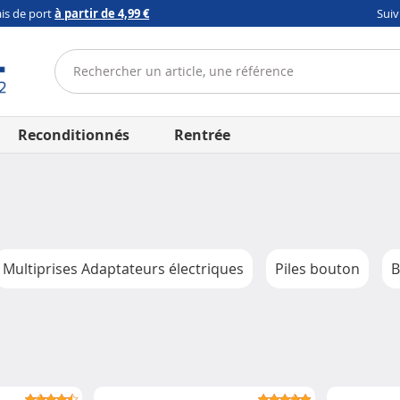
ais de port
à partir de 4,99 €
Sui
Reconditionnés
Rentrée
Multiprises Adaptateurs électriques
Piles bouton
B