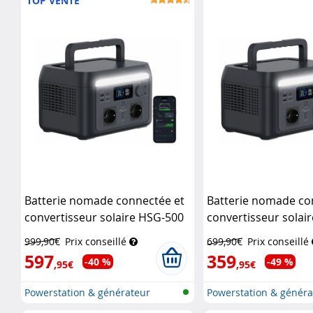
TOP VENTE
Batterie nomade connectée et
Batterie nomade co
convertisseur solaire HSG-500
convertisseur solai
onduleur – 614,4 Wh
Revolt
onduleur - 512 Wh
R
999,90€
Prix conseillé
699,90€
Prix conseillé
597
359
-40 %
-49 %
,95€
,95€
Powerstation & générateur
Powerstation & généra