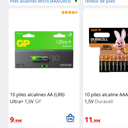
Piles alcalines Micro (AAA/LR03)
Testeur de piles
10 piles alcalines AA (LR6)
10 piles alcaline AAA
Ultra+ 1,5V
GP
1,5V
Duracell
9
11
,99€
,99€