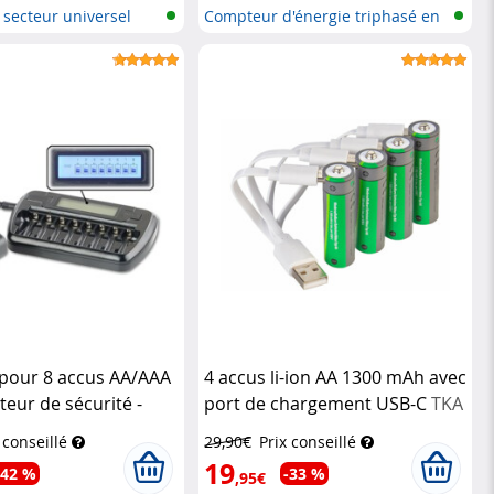
 secteur universel
Compteur d'énergie triphasé en
rése...
pour 8 accus AA/AAA
4 accus li-ion AA 1300 mAh avec
eur de sécurité -
port de chargement USB-C
TKA
esh & écran
TKA
 conseillé
29,90€
Prix conseillé
19
-42 %
-33 %
,95€