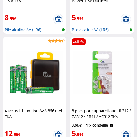
1,5 V TKA
Power 1,5V Duracell
8
5
,95€
,99€
Pile alcaline AA (LR6)
Pile alcaline AA (LR6)
-40 %
4 accus lithium-ion AAA 866 mAh
8 piles pour appareil auditif 312 /
TKA
ZA312 / PR41 / AC312 TKA
9,99€
Prix conseillé
12
5
,95€
,99€