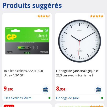
Produits suggérés
10 piles alcalines AAA (LR03)
Horloge de gare analogique Ø
Ultra+ 1,5V GP
22,5 cm avec mécanisme à
quartz St. Leonhard
9
8
,99€
,95€
Piles alcalines Micro
Horloge de gare
(AAA/LR03)