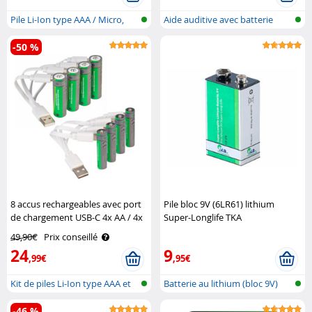
Pile Li-Ion type AAA / Micro,
Aide auditive avec batterie
avec ..
-50 %
8 accus rechargeables avec port
Pile bloc 9V (6LR61) lithium
de chargement USB-C 4x AA / 4x
Super-Longlife TKA
AAA TKA
49,90€
Prix conseillé
24
9
,99€
,95€
Kit de piles Li-Ion type AAA et
Batterie au lithium (bloc 9V)
AA,..
-46 %