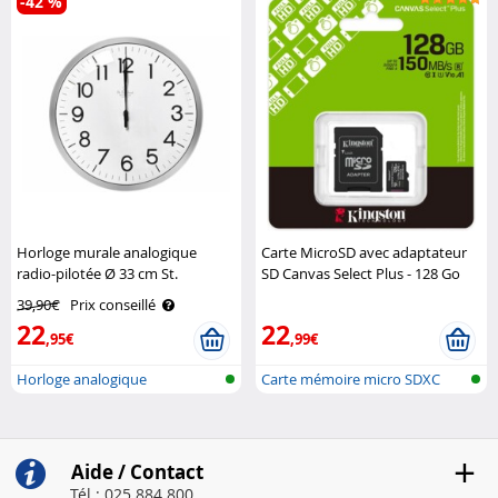
-42 %
Horloge murale analogique
Carte MicroSD avec adaptateur
radio-pilotée Ø 33 cm St.
SD Canvas Select Plus - 128 Go
Leonhard
Kingston Technology
39,90€
Prix conseillé
22
22
,95€
,99€
Horloge analogique
Carte mémoire micro SDXC
radiopilotée
Aide / Contact
Tél : 025 884 800