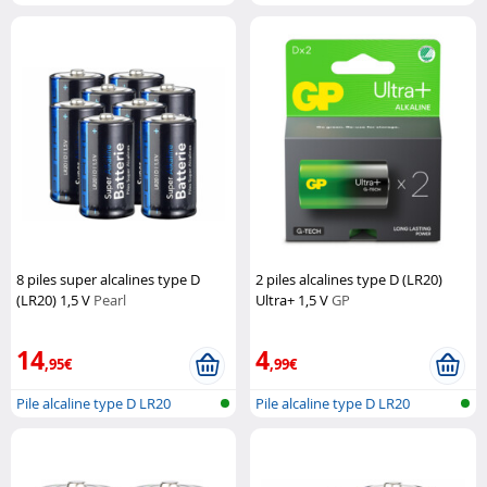
8 piles super alcalines type D
2 piles alcalines type D (LR20)
(LR20) 1,5 V
Pearl
Ultra+ 1,5 V
GP
14
4
,95€
,99€
Pile alcaline type D LR20
Pile alcaline type D LR20