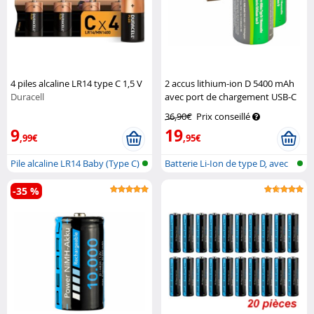
4 piles alcaline LR14 type C 1,5 V
2 accus lithium-ion D 5400 mAh
Duracell
avec port de chargement USB-C
TKA
36,90€
Prix conseillé
9
19
,99€
,95€
Pile alcaline LR14 Baby (Type C)
Batterie Li-Ion de type D, avec
fon...
-35 %