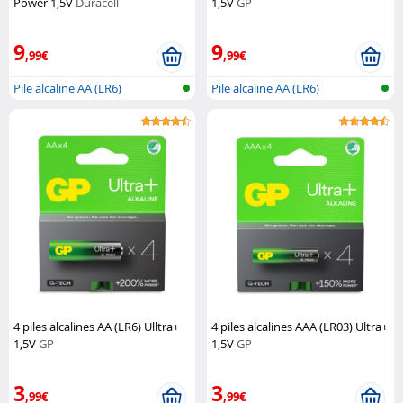
Power 1,5V
Duracell
1,5V
GP
9
9
,99€
,99€
Pile alcaline AA (LR6)
Pile alcaline AA (LR6)
4 piles alcalines AA (LR6) Ulltra+
4 piles alcalines AAA (LR03) Ultra+
1,5V
GP
1,5V
GP
3
3
,99€
,99€