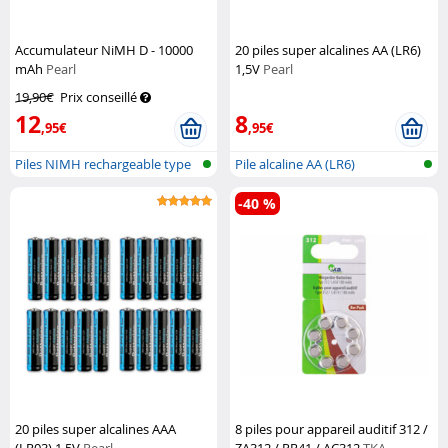
Accumulateur NiMH D - 10000
20 piles super alcalines AA (LR6)
mAh
Pearl
1,5V
Pearl
19,90€
Prix conseillé
12
8
,95€
,95€
Piles NIMH rechargeable type
Pile alcaline AA (LR6)
D
-40 %
20 piles super alcalines AAA
8 piles pour appareil auditif 312 /