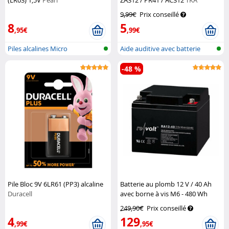
(LR03) 1,5V
Pearl
ZA312 / PR41 / AC312
TKA
9,99€
Prix conseillé
8
5
,95€
,99€
Piles alcalines Micro
Aide auditive avec batterie
(AAA/LR03)
-48 %
Pile Bloc 9V 6LR61 (PP3) alcaline
Batterie au plomb 12 V / 40 Ah
Duracell
avec borne à vis M6 - 480 Wh
Revolt
249,90€
Prix conseillé
4
129
,99€
,95€