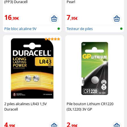
(PP3) Duracell
Pearl
16
7
,99€
,95€
Pile bloc alcaline 9V
Testeur de piles
2 piles alcalines LR43 1,5V
Pile bouton Lithium CR1220
Duracell
(DL1220) 3V GP
4
2
,99€
,99€