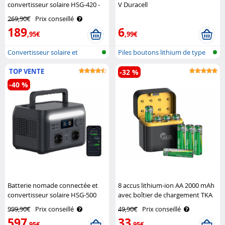
convertisseur solaire HSG-420 -
V Duracell
155 Wh Revolt
269,90€
Prix conseillé
189
6
,95€
,99€
Convertisseur solaire et
Piles boutons lithium de type
batterie h..
CR203..
TOP VENTE
-32 %
-40 %
Batterie nomade connectée et
8 accus lithium-ion AA 2000 mAh
convertisseur solaire HSG-500
avec boîtier de chargement TKA
onduleur – 614,4 Wh Revolt
999,90€
Prix conseillé
49,90€
Prix conseillé
597
33
,95€
,95€