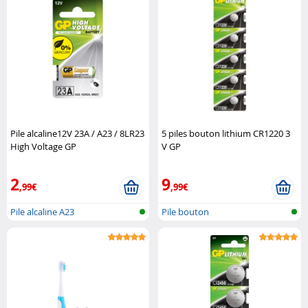
Pile alcaline12V 23A / A23 / 8LR23
5 piles bouton lithium CR1220 3
High Voltage GP
V GP
2
9
,99€
,99€
Pile alcaline A23
Pile bouton