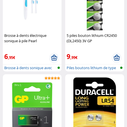
Brosse à dents électrique
5 piles bouton lithium CR2450
sonique à pile Pearl
(DL2450) 3V GP
6
9
,95€
,99€
Brosse à dents sonique avec
Piles boutons lithium de type
batteri..
CR245..