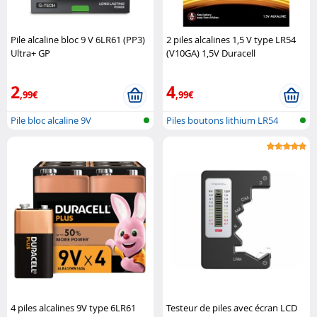
Pile alcaline bloc 9 V 6LR61 (PP3)
2 piles alcalines 1,5 V type LR54
Ultra+ GP
(V10GA) 1,5V Duracell
2
4
,99€
,99€
Pile bloc alcaline 9V
Piles boutons lithium LR54
4 piles alcalines 9V type 6LR61
Testeur de piles avec écran LCD