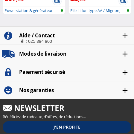
Powerstation & générateur
Pile Li-Ion type AA / Mignon,
solaire a..
avec ..
Aide / Contact
Tél : 025 884 800
Modes de livraison
Paiement sécurisé
Nos garanties
NEWSLETTER
Bénéficiez de cadeaux, d'offres, de réductions...