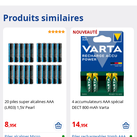
Produits similaires
NOUVEAUTÉ
20 piles super alcalines AAA
4 accumulateurs AAA spécial
(LR03) 1,5V Pearl
DECT 800 mAh Varta
8
14
,95€
,95€
Piles alcalines Micro
Piles rechargeables Nimh AAA