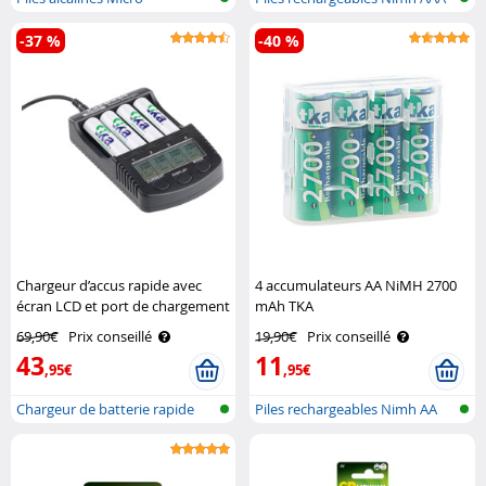
(AAA/LR03)
-37 %
-40 %
Chargeur d’accus rapide avec
4 accumulateurs AA NiMH 2700
écran LCD et port de chargement
mAh TKA
USB TKA
69,90€
Prix conseillé
19,90€
Prix conseillé
43
11
,95€
,95€
Chargeur de batterie rapide
Piles rechargeables Nimh AA
avec po..