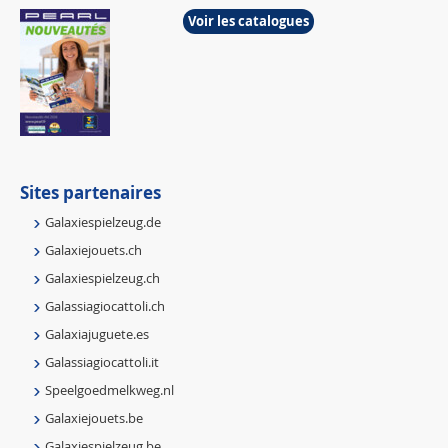
Voir les catalogues
Sites partenaires
Galaxiespielzeug.de
Galaxiejouets.ch
Galaxiespielzeug.ch
Galassiagiocattoli.ch
Galaxiajuguete.es
Galassiagiocattoli.it
Speelgoedmelkweg.nl
Galaxiejouets.be
Galaxiespielzeug.be