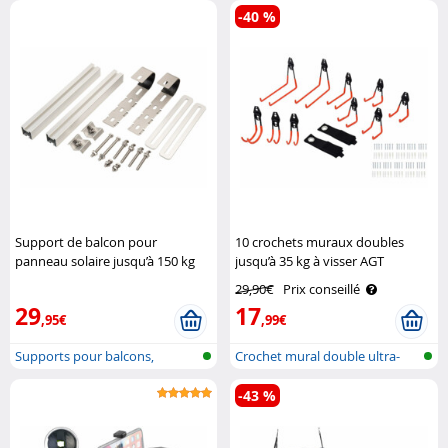
-40 %
Support de balcon pour
10 crochets muraux doubles
panneau solaire jusqu’à 150 kg
jusqu’à 35 kg à visser AGT
Revolt
29,90€
Prix conseillé
29
17
,95€
,99€
Supports pour balcons,
Crochet mural double ultra-
clôtures et ..
résistan..
-43 %