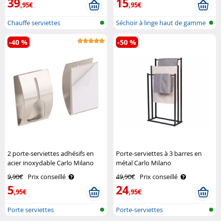
39
15
,95€
,95€
Chauffe serviettes
Séchoir à linge haut de gamme
exten..
-40 %
-50 %
2 porte-serviettes adhésifs en
Porte-serviettes à 3 barres en
acier inoxydable Carlo Milano
métal Carlo Milano
9,90€
Prix conseillé
49,90€
Prix conseillé
5
24
,95€
,95€
Porte serviettes
Porte-serviettes