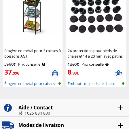
Étagère en métal pour 3 caisses à
24 protections pour pieds de
boissons AGT
chaise Ø 14 à 20 mm avec patins
en feutre - noir Carlo Milano
59,90€
Prix conseillé
12,90€
Prix conseillé
37
8
,99€
,99€
Étagère en métal pour caisses
Embouts de pieds de chaise
de bo..
avec pat..
Aide / Contact
Tél : 025 884 800
Modes de livraison