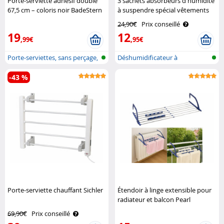
Porte-serviette adhésif double
3 sachets absorbeurs d'humidité
67,5 cm – coloris noir BadeStern
à suspendre spécial vêtements
Sichler Haushaltsgeräte
24,90€
Prix conseillé
19
12
,99€
,95€
Porte-serviettes, sans perçage,
Déshumidificateur à
aut..
suspendre
-43 %
Porte-serviette chauffant Sichler
Étendoir à linge extensible pour
radiateur et balcon Pearl
69,90€
Prix conseillé