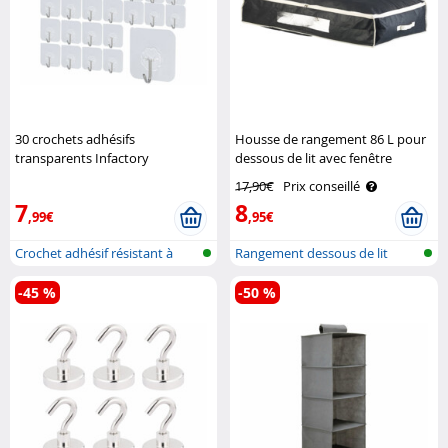
30 crochets adhésifs
Housse de rangement 86 L pour
transparents Infactory
dessous de lit avec fenêtre
transparente - Noir Infactory
17,90€
Prix conseillé
7
8
,99€
,95€
Crochet adhésif résistant à
Rangement dessous de lit
l'eau
-45 %
-50 %