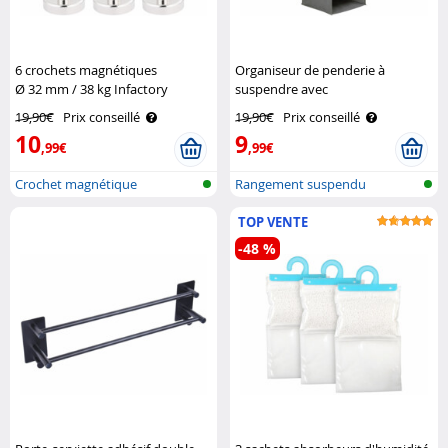
6 crochets magnétiques
Organiseur de penderie à
Ø 32 mm / 38 kg Infactory
suspendre avec
4 compartiments Infactory
19,90€
Prix conseillé
19,90€
Prix conseillé
10
9
,99€
,99€
Crochet magnétique
Rangement suspendu
TOP VENTE
-48 %