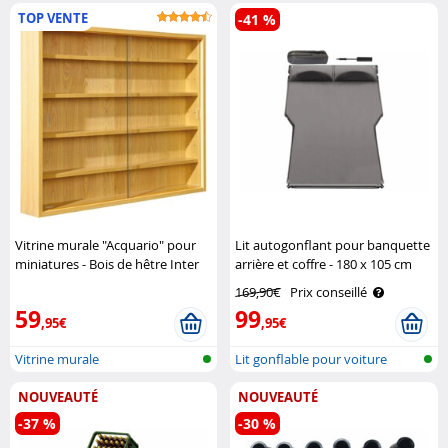
TOP VENTE
-41 %
Vitrine murale "Acquario" pour
Lit autogonflant pour banquette
miniatures - Bois de hêtre Inter
arrière et coffre - 180 x 105 cm
Link
Lescars
169,90€
Prix conseillé
59
99
,95€
,95€
Vitrine murale
Lit gonflable pour voiture
NOUVEAUTÉ
NOUVEAUTÉ
-37 %
-30 %