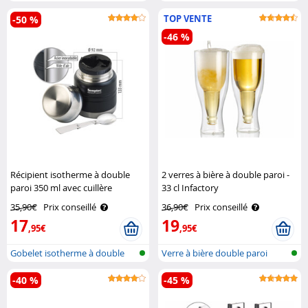
paroi
porte-go..
TOP VENTE
-50 %
-46 %
Récipient isotherme à double
2 verres à bière à double paroi -
paroi 350 ml avec cuillère
33 cl Infactory
Semptec
35,90€
Prix conseillé
36,90€
Prix conseillé
17
19
,95€
,95€
Gobelet isotherme à double
Verre à bière double paroi
paroi po..
-40 %
-45 %