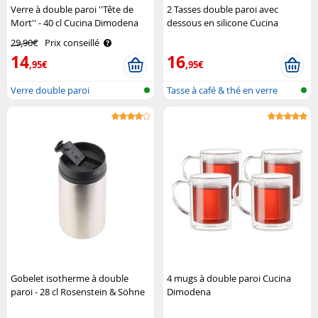
Verre à double paroi ''Tête de
2 Tasses double paroi avec
Mort'' - 40 cl Cucina Dimodena
dessous en silicone Cucina
Dimodena
29,90€
Prix conseillé
14
16
,95€
,95€
Verre double paroi
Tasse à café & thé en verre
double ..
Gobelet isotherme à double
4 mugs à double paroi Cucina
paroi - 28 cl Rosenstein & Söhne
Dimodena