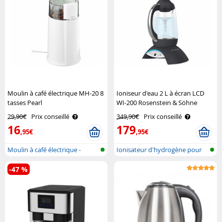
Moulin à café électrique MH-20 8
Ioniseur d'eau 2 L à écran LCD
tasses Pearl
WI-200 Rosenstein & Söhne
29,90€
Prix conseillé
349,90€
Prix conseillé
16
179
,95€
,95€
Moulin à café électrique -
Ionisateur d'hydrogène pour
broyeur ..
l'eau p..
-47 %