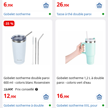
6
26
,95€
,95€
Gobelet isotherme
Tasse à thé double paroi
-35 %
Gobelet isotherme double paroi
Gobelet isotherme 1,2 L à double
600 ml - coloris blanc Rosenstein
paroi - coloris vert d'eau
& Söhne
Rosenstein & Söhne
19,90€
Prix conseillé
12
16
,95€
,99€
Gobelet isotherme à double
Gobelet isotherme XXL pour