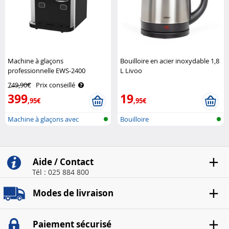
Machine à glaçons
Bouilloire en acier inoxydable 1,8
professionnelle EWS-2400
L Livoo
Rosenstein & Söhne
749,90€
Prix conseillé
399
19
,95€
,95€
Machine à glaçons avec
Bouilloire
broyeur à gl..
Aide / Contact
Tél : 025 884 800
Modes de livraison
Paiement sécurisé