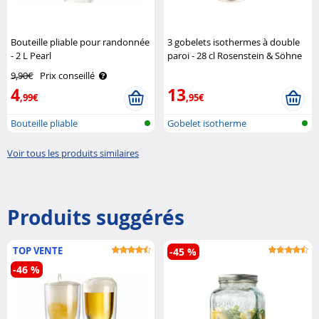
Bouteille pliable pour randonnée
3 gobelets isothermes à double
- 2 L Pearl
paroi - 28 cl Rosenstein & Söhne
9,90€
Prix conseillé
4
13
,99€
,95€
Bouteille pliable
Gobelet isotherme
Voir tous les produits similaires
Produits suggérés
TOP VENTE
-45 %
-46 %