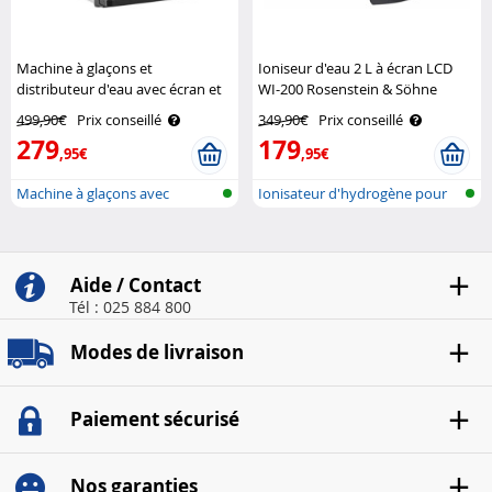
Machine à glaçons et
Ioniseur d'eau 2 L à écran LCD
distributeur d'eau avec écran et
WI-200 Rosenstein & Söhne
boîtier en acier inoxydable EWS-
499,90€
Prix conseillé
349,90€
Prix conseillé
2350 Rosenstein & Söhne
279
179
,95€
,95€
Machine à glaçons avec
Ionisateur d'hydrogène pour
distributeur..
l'eau p..
Aide / Contact
Tél : 025 884 800
Modes de livraison
Paiement sécurisé
Nos garanties