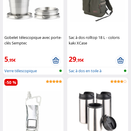
Gobelet télescopique avec porte-
Sac à dos rolltop 18 L - coloris
clés Semptec
kaki XCase
5
29
,95€
,95€
Verre télescopique
Sac à dos en toile à
enroulement av..
-50 %