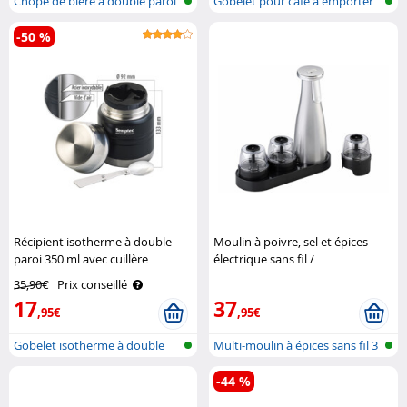
Chope de bière à double paroi
Gobelet pour café à emporter
à doub..
-50 %
Récipient isotherme à double
Moulin à poivre, sel et épices
paroi 350 ml avec cuillère
électrique sans fil /
Semptec
3 compartiments amovibles
35,90€
Prix conseillé
Rosenstein & Söhne
17
37
,95€
,95€
Gobelet isotherme à double
Multi-moulin à épices sans fil 3
paroi po..
en..
-44 %