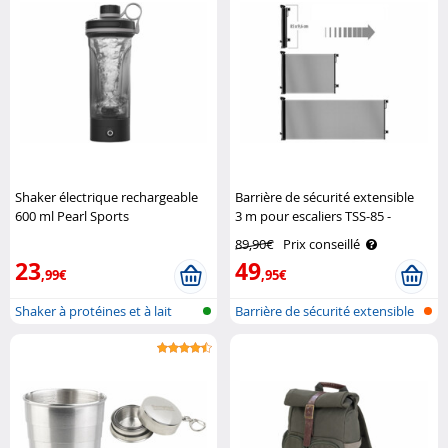
Shaker électrique rechargeable
Barrière de sécurité extensible
600 ml Pearl Sports
3 m pour escaliers TSS-85 -
coloris noir Carlo Milano
89,90€
Prix conseillé
23
49
,99€
,95€
Shaker à protéines et à lait
Barrière de sécurité extensible
alimen..
pou..