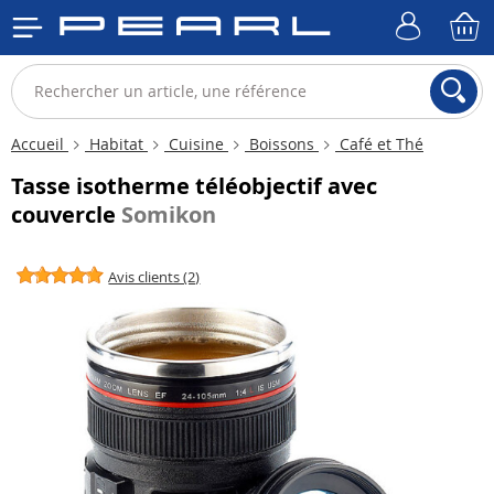
Accueil
Habitat
Cuisine
Boissons
Café et Thé
Tasse isotherme téléobjectif avec
couvercle
Somikon
Avis clients (2)