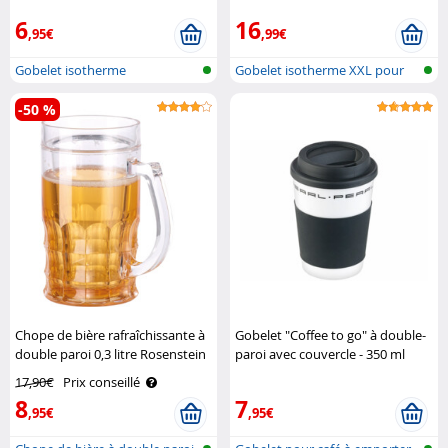
6
16
,95€
,99€
Gobelet isotherme
Gobelet isotherme XXL pour
porte-go..
-50 %
Chope de bière rafraîchissante à
Gobelet "Coffee to go" à double-
double paroi 0,3 litre Rosenstein
paroi avec couvercle - 350 ml
& Söhne
Pearl
17,90€
Prix conseillé
8
7
,95€
,95€