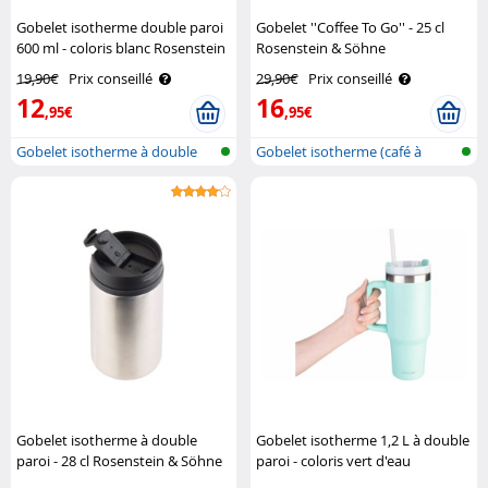
Gobelet isotherme double paroi
Gobelet ''Coffee To Go'' - 25 cl
600 ml - coloris blanc Rosenstein
Rosenstein & Söhne
& Söhne
19,90€
Prix conseillé
29,90€
Prix conseillé
12
16
,95€
,95€
Gobelet isotherme à double
Gobelet isotherme (café à
paroi
emporter)
Gobelet isotherme à double
Gobelet isotherme 1,2 L à double
paroi - 28 cl Rosenstein & Söhne
paroi - coloris vert d'eau
Rosenstein & Söhne