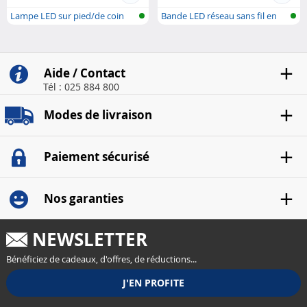
Lampe LED sur pied/de coin
Bande LED réseau sans fil en
réseau s...
RGBW
Aide / Contact
Tél : 025 884 800
Modes de livraison
Paiement sécurisé
Nos garanties
NEWSLETTER
Bénéficiez de cadeaux, d'offres, de réductions...