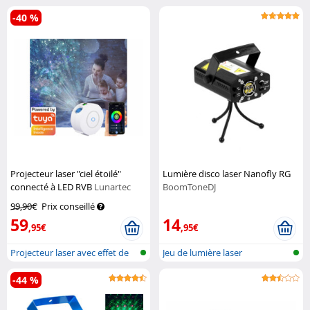
lumièr...
-40 %
Projecteur laser "ciel étoilé"
Lumière disco laser Nanofly RG
connecté à LED RVB
Lunartec
BoomToneDJ
99,90€
Prix conseillé
59
14
,95€
,95€
Projecteur laser avec effet de
Jeu de lumière laser
ciel...
-44 %