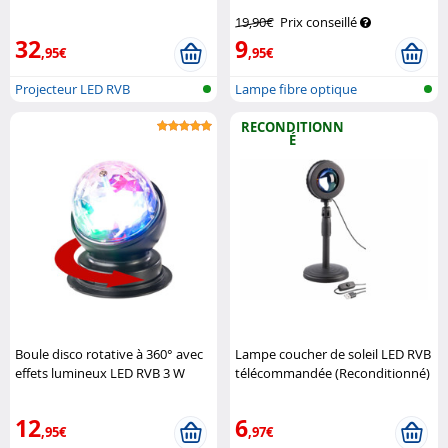
aquatiques
Lunartec
LED
Pearl
19,90€
Prix conseillé
32
9
,95€
,95€
Projecteur LED RVB
Lampe fibre optique
RECONDITIONN
É
Boule disco rotative à 360° avec
Lampe coucher de soleil LED RVB
effets lumineux LED RVB 3 W
télécommandée (Reconditionné)
Lunartec
Pearl
12
6
,95€
,97€