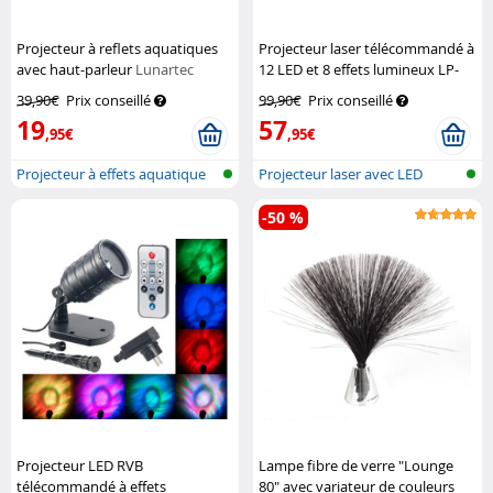
Projecteur à reflets aquatiques
Projecteur laser télécommandé à
avec haut-parleur
Lunartec
12 LED et 8 effets lumineux LP-
500
Lunartec
39,90€
Prix conseillé
99,90€
Prix conseillé
19
57
,95€
,95€
Projecteur à effets aquatique
Projecteur laser avec LED
avec...
-50 %
Projecteur LED RVB
Lampe fibre de verre "Lounge
télécommandé à effets
80" avec variateur de couleurs