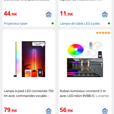
Premium
Lunartec
rechargeable
Lunartec
44
11
,95€
,95€
Projecteur laser
Lampe de table LED à piles
avec cap...
Lampe à pied LED connectée 750
Ruban lumineux connecté 5 m
lm avec commandes vocales -
avec LED néon RVBB-IC
Lunartec
coloris noir
Luminea
79
56
,95€
,95€