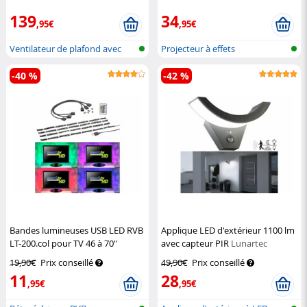
Haushaltsgeräte
139
34
,95€
,95€
Ventilateur de plafond avec
Projecteur à effets
lampe L...
-40 %
-42 %
Bandes lumineuses USB LED RVB
Applique LED d'extérieur 1100 lm
LT-200.col pour TV 46 à 70"
avec capteur PIR
Lunartec
Lunartec
19,90€
Prix conseillé
49,90€
Prix conseillé
11
28
,95€
,95€