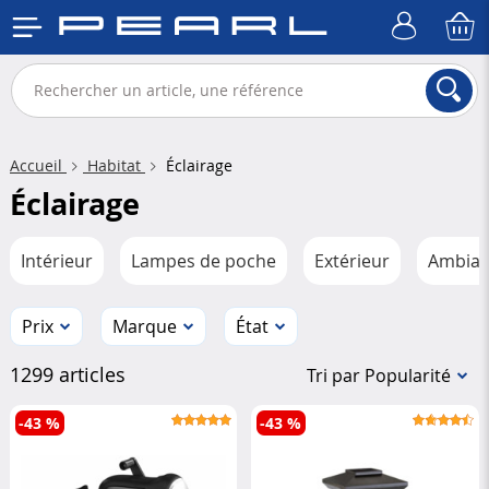
Accueil
Habitat
Éclairage
Éclairage
Intérieur
Lampes de poche
Extérieur
Ambian
Prix
Marque
État
1299 articles
Tri par Popularité
-43 %
-43 %