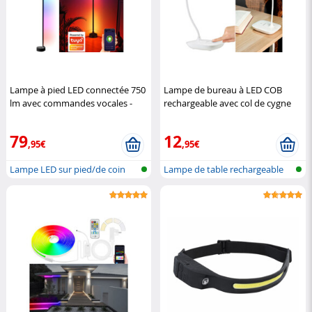
Lampe à pied LED connectée 750
Lampe de bureau à LED COB
lm avec commandes vocales -
rechargeable avec col de cygne
coloris noir
Luminea
Lunartec
79
12
,95€
,95€
Lampe LED sur pied/de coin
Lampe de table rechargeable
réseau s...