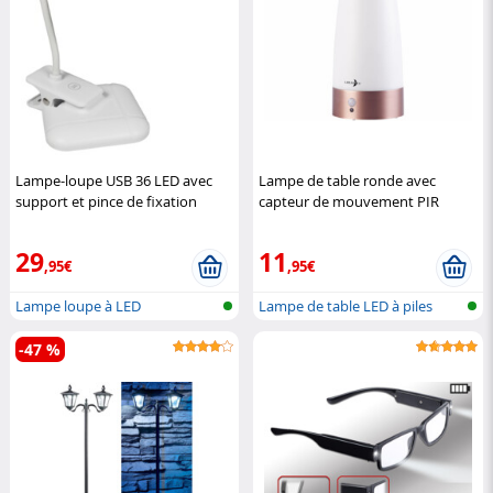
Lampe-loupe USB 36 LED avec
Lampe de table ronde avec
support et pince de fixation
capteur de mouvement PIR
McShine
rechargeable
Lunartec
29
11
,95€
,95€
Lampe loupe à LED
Lampe de table LED à piles
avec cap...
-47 %