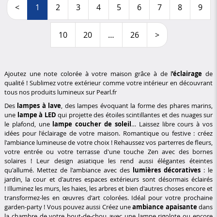
<
1
2
3
4
5
6
7
8
9
10
20
…
26
>
Ajoutez une note colorée à votre maison grâce à de l
’éclairage
de
qualité !
Sublimez votre extérieur comme votre intérieur en découvrant
tous nos produits lumineux sur
Pearl.fr
Des
lampes à lave
, des lampes évoquant la forme des phares marins,
une
lampe à LED
qui projette des étoiles scintillantes et des nuages sur
le plafond, une
lampe coucher de soleil
…
Laissez libre cours à vos
idées pour l'éclairage de votre maison.
Romantique ou festive :
créez
l'ambiance lumineuse de votre choix !
Rehaussez vos parterres de fleurs,
votre entrée ou votre terrasse d'une touche Zen avec des bornes
solaires !
Leur design asiatique les rend aussi élégantes éteintes
qu'allumé.
Mettez de l'ambiance avec des
lumières décoratives
:
le
jardin, la cour et d'autres espaces extérieurs sont désormais éclairés
!
Illuminez les murs, les haies, les arbres et bien d'autres choses encore et
transformez-les en œuvres d'art colorées.
Idéal pour votre prochaine
garden-party !
Vous pouvez aussi Créez une
ambiance apaisante
dans
la chambre de votre
bout-de-chou
avec une lampe rigolote ou encore