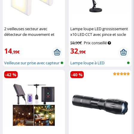
2 veilleuses secteur avec
Lampe loupe LED grossissement
détecteur de mouvement et
x10 LED CCT avec pince et socle
luminosité réglable
Lunartec
Lunartec
59,90€
Prix conseillé
14
32
,99€
,99€
Veilleuse sur prise avec capteur
Lampe loupe à LED
de...
-42 %
-40 %