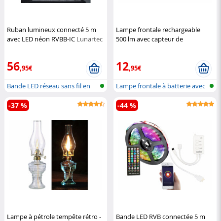
Ruban lumineux connecté 5 m
Lampe frontale rechargeable
avec LED néon RVBB-IC
Lunartec
500 lm avec capteur de
mouvement SL-570
KryoLights
56
12
,95€
,95€
Bande LED réseau sans fil en
Lampe frontale à batterie avec
RGBW
band...
-37 %
-44 %
Lampe à pétrole tempête rétro -
Bande LED RVB connectée 5 m