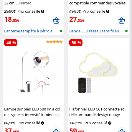
32 cm
Lunartec
compatible commandes vocales
Luminea Home Control
29,90€
Prix conseillé
49,95€
Prix conseillé
18
27
,95€
,95€
Lanterne tempête à pétrole
Bande LED réseau sans fil en
design v...
RVB av...
-46 %
-50 %
Lampe sur pied LED 600 lm à col
Plafonnier LED CCT connecté et
de cygne et intensité lumineuse
télécommandé design nuage
variable
Lunartec
Luminea Home Control
69,90€
Prix conseillé
119,90€
Prix conseillé
37
59
,95€
,95€