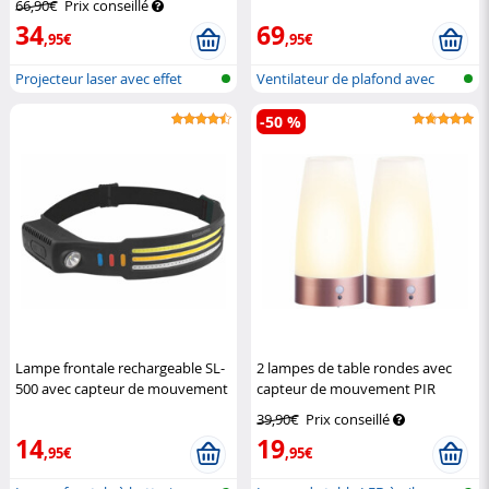
66,90€
Prix conseillé
34
69
,95€
,95€
Projecteur laser avec effet
Ventilateur de plafond avec
lumière...
luminai...
-50 %
Lampe frontale rechargeable SL-
2 lampes de table rondes avec
500 avec capteur de mouvement
capteur de mouvement PIR
KryoLights
rechargeables
Lunartec
39,90€
Prix conseillé
14
19
,95€
,95€