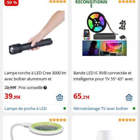
RECONDITIONN
-50 %
É
Lampe torche à LED Cree 3000 lm
Bande LED IC RVB connectée et
avec boîtier aluminium et
intelligente pour TV 55"-65" avec
fonction SOS TRC-3003
boîtier de synchronisation HDMI
79,90€
Prix conseillé
KryoLights
Luminea Home Control
39
65
,95€
,21€
Lampe de poche à LED
Rétroéclairage TV avec boîtier
de s...