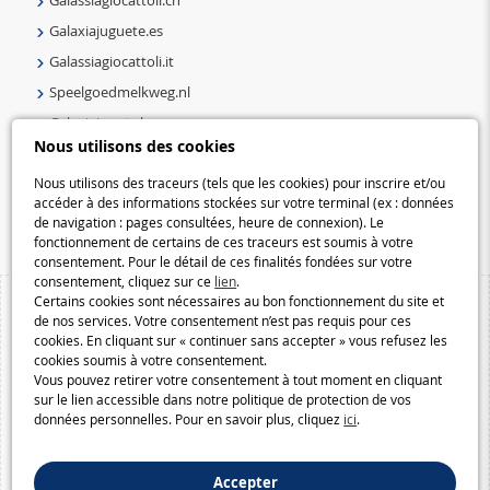
Galaxiajuguete.es
Galassiagiocattoli.it
Speelgoedmelkweg.nl
Galaxiejouets.be
Nous utilisons des cookies
Galaxiespielzeug.be
Speelgoedmelkweg.be
Nous utilisons des traceurs (tels que les cookies) pour inscrire et/ou
accéder à des informations stockées sur votre terminal (ex : données
Macway.com
de navigation : pages consultées, heure de connexion). Le
fonctionnement de certains de ces traceurs est soumis à votre
consentement. Pour le détail de ces finalités fondées sur votre
consentement, cliquez sur ce
lien
.
Certains cookies sont nécessaires au bon fonctionnement du site et
de nos services. Votre consentement n’est pas requis pour ces
cookies. En cliquant sur « continuer sans accepter » vous refusez les
cookies soumis à votre consentement.
Vous pouvez retirer votre consentement à tout moment en cliquant
sur le lien accessible dans notre politique de protection de vos
données personnelles. Pour en savoir plus, cliquez
ici
.
Accepter