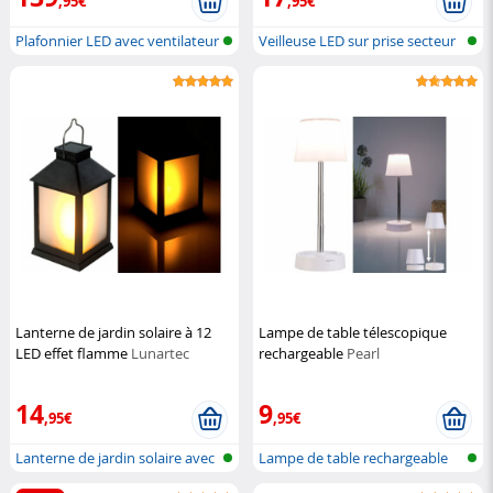
,95€
,95€
Plafonnier LED avec ventilateur
Veilleuse LED sur prise secteur
et...
ave...
Lanterne de jardin solaire à 12
Lampe de table télescopique
LED effet flamme
Lunartec
rechargeable
Pearl
14
9
,95€
,95€
Lanterne de jardin solaire avec
Lampe de table rechargeable
LED...
télesco...