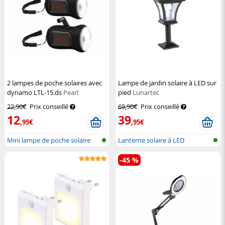
2 lampes de poche solaires avec
Lampe de jardin solaire à LED sur
dynamo LTL-15.ds
Pearl
pied
Lunartec
22,90€
Prix conseillé
69,90€
Prix conseillé
12
39
,95€
,95€
Mini lampe de poche solaire
Lanterne solaire à LED
dynamo...
-45 %