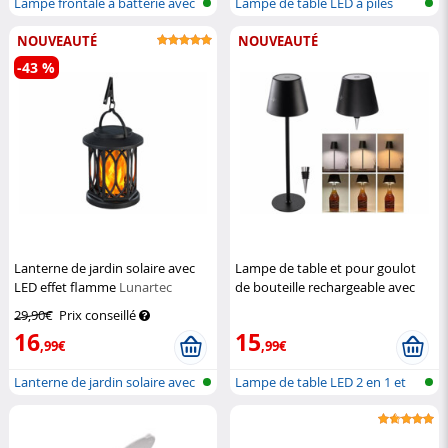
Lampe frontale à batterie avec
Lampe de table LED à piles
band...
avec cap...
NOUVEAUTÉ
NOUVEAUTÉ
-43 %
Lanterne de jardin solaire avec
Lampe de table et pour goulot
LED effet flamme
Lunartec
de bouteille rechargeable avec
LED RVBB
Lunartec
29,90€
Prix conseillé
16
15
,99€
,99€
Lanterne de jardin solaire avec
Lampe de table LED 2 en 1 et
LED...
boucho...