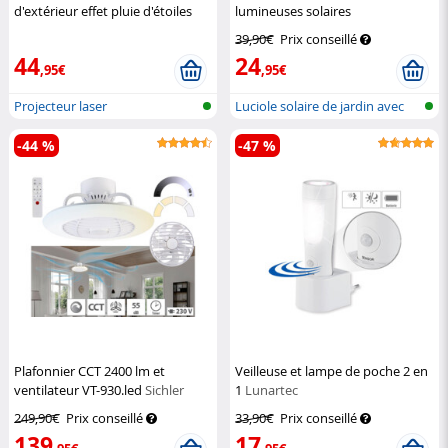
d'extérieur effet pluie d'étoiles
lumineuses solaires
Premium
Lunartec
télécommandées pour jardin
39,90€
Prix conseillé
Lunartec
44
24
,95€
,95€
Projecteur laser
Luciole solaire de jardin avec
télé...
-44 %
-47 %
Plafonnier CCT 2400 lm et
Veilleuse et lampe de poche 2 en
ventilateur VT-930.led
Sichler
1
Lunartec
Haushaltsgeräte
249,90€
Prix conseillé
33,90€
Prix conseillé
139
17