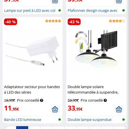
Lampe sur pied à LED avec col
Plafonnier design nuage avec
de cy...
LED CC...
-40 %
-43 %
Adaptateur secteur pour bandes
Double lampe solaire
à LED des séries
télécommandée à suspendre,
LE/LC/LX/LAK/LAM/LAT/LAC/LAX
LED blanc chaud / blanc neutre
19,90€
Prix conseillé
59,90€
Prix conseillé
Lunartec
Lunartec
11
33
,95€
,95€
Bande LED lumineuse
Double lampe suspendue
solaire à LE...