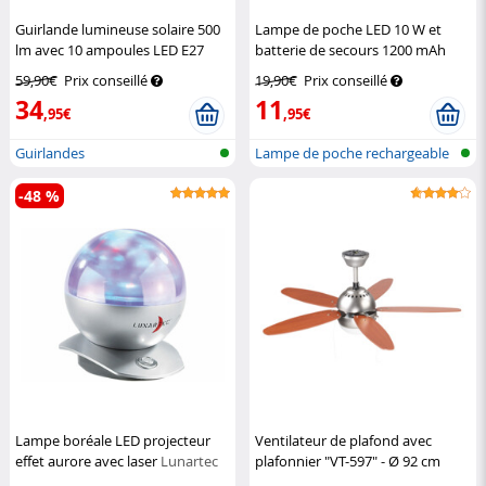
Guirlande lumineuse solaire 500
Lampe de poche LED 10 W et
lm avec 10 ampoules LED E27
batterie de secours 1200 mAh
remplaçables
Lunartec
TRC-100.pb
KryoLights
59,90€
Prix conseillé
19,90€
Prix conseillé
34
11
,95€
,95€
Guirlandes
Lampe de poche rechargeable
avec ba...
-48 %
Lampe boréale LED projecteur
Ventilateur de plafond avec
effet aurore avec laser
Lunartec
plafonnier "VT-597" - Ø 92 cm
Sichler Haushaltsgeräte