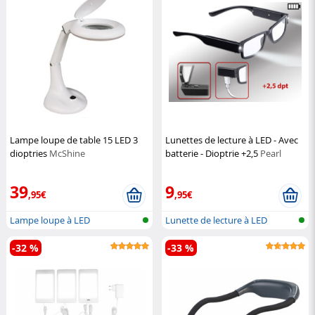
Lampe loupe de table 15 LED 3
Lunettes de lecture à LED - Avec
dioptries
McShine
batterie - Dioptrie +2,5
Pearl
39
9
,95€
,95€
Lampe loupe à LED
Lunette de lecture à LED
-32 %
-33 %