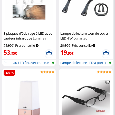
3 plaques d'éclairage à LED avec
Lampe de lecture tour de cou à
capteur infrarouge
Luminea
LED 4 W
Lunartec
79,90€
Prix conseillé
29,90€
Prix conseillé
53
19
,95€
,95€
Panneau LED fin avec capteur
Lampe de lecture LED à porter
IR (di...
autou...
-48 %