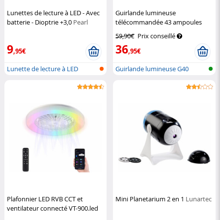
Lunettes de lecture à LED - Avec
Guirlande lumineuse
batterie - Dioptrie +3,0
Pearl
télécommandée 43 ampoules
LED G40 - 30 m
Lunartec
59,90€
Prix conseillé
9
36
,95€
,95€
Lunette de lecture à LED
Guirlande lumineuse G40
Plafonnier LED RVB CCT et
Mini Planetarium 2 en 1
Lunartec
ventilateur connecté VT-900.led
avec commandes vocales
Sichler