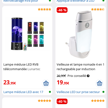
Rétroéclairage RVB pour
Applique d'extérieur à LED
téléviseur
avec dét...
-46 %
Lampe méduse LED RVB
Veilleuse et lampe nomade 4 en 1
télécommandée
Lunartec
rechargeable par induction
Lunartec
36,90€
Prix conseillé
23
19
,95€
,95€
Lampe méduse LED avec 17
Veilleuse LED sur prise secteur
couleurs e...
ave...
-40 %