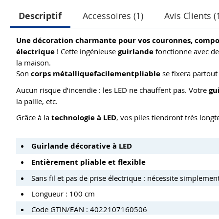
Descriptif
Accessoires (1)
Avis Clients (
Une décoration charmante pour vos couronnes, composit
électrique
! Cette ingénieuse
guirlande
fonctionne avec d
la maison.
Son
corps métallique
facilement
pliable
se fixera partout
Aucun risque d’incendie : les LED ne chauffent pas. Votre
gu
la paille, etc.
Grâce à la
technologie à LED
, vos piles tiendront très long
Guirlande décorative à LED
Entièrement pliable et flexible
Sans fil et pas de prise électrique : nécessite simplemen
Longueur : 100 cm
Code GTIN/EAN : 4022107160506