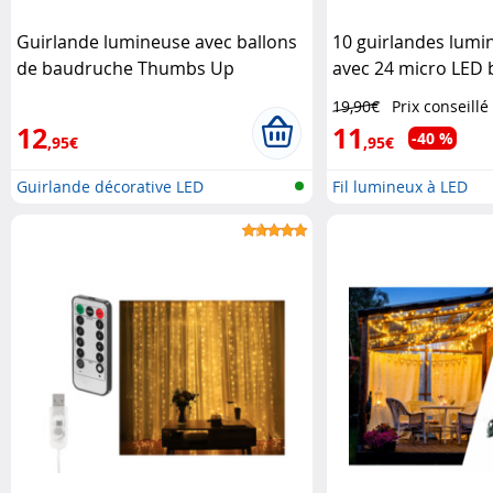
Guirlande lumineuse avec ballons
10 guirlandes lumin
de baudruche Thumbs Up
avec 24 micro LED 
1,2 m Lunartec
19,90€
Prix conseillé
12
11
-40 %
,95€
,95€
Guirlande décorative LED
Fil lumineux à LED