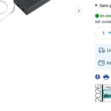
Sans p
En st
Réf : NC69
1
L
Vo