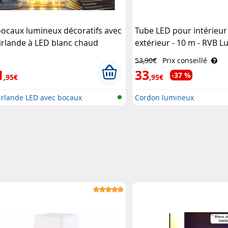
bocaux lumineux décoratifs avec
Tube LED pour intérieur
irlande à LED blanc chaud
extérieur - 10 m - RVB L
nartec
53,90€
Prix conseillé
1
33
-37 %
,95€
,95€
irlande LED avec bocaux
Cordon lumineux
oratif..