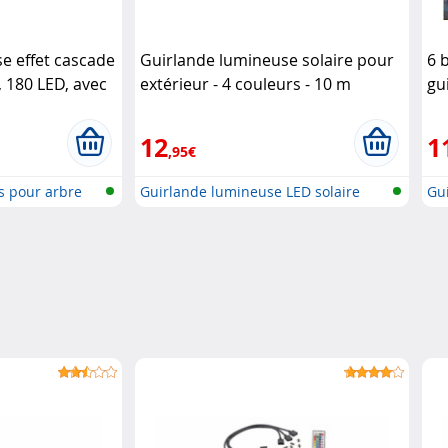
e effet cascade
Guirlande lumineuse solaire pour
6 
 180 LED, avec
extérieur - 4 couleurs - 10 m
gu
ation Lunartec
Lunartec
Lu
12
1
,95€
s pour arbre
Guirlande lumineuse LED solaire
Gu
(RV..
déc