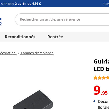
ais de port
à partir de 4,99 €
Sui
Reconditionnés
Rentrée
écoration
Lampes d'ambiance
Guirl
LED 
9
,95
Décor
floral