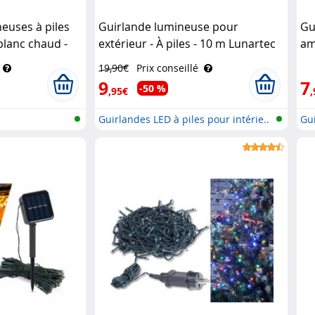
euses à piles
Guirlande lumineuse pour
Gu
blanc chaud -
extérieur - À piles - 10 m Lunartec
am
19,90€
Prix conseillé
9
7
-50 %
,95€
,
Guirlandes LED à piles pour intérie..
Gui