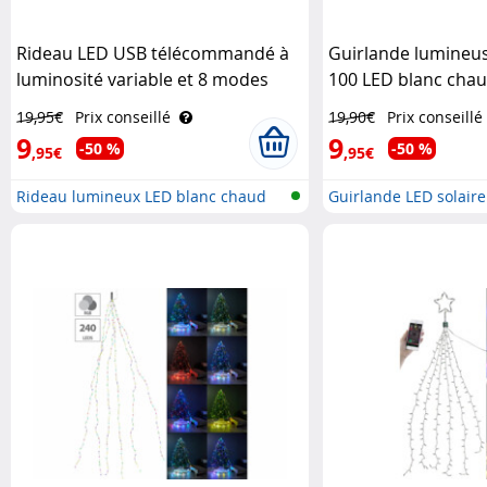
Rideau LED USB télécommandé à
Guirlande lumineus
luminosité variable et 8 modes
100 LED blanc chau
Lunartec
19,95€
Prix conseillé
19,90€
Prix conseillé
9
9
-50 %
-50 %
,95€
,95€
Rideau lumineux LED blanc chaud
Guirlande LED solaire