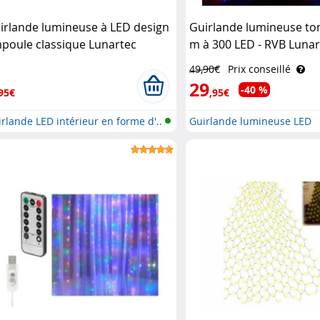
irlande lumineuse à LED design
Guirlande lumineuse t
poule classique Lunartec
m à 300 LED - RVB Lunar
49,90€
Prix conseillé
29
-40 %
95€
,95€
rlande LED intérieur en forme d'..
Guirlande lumineuse LED