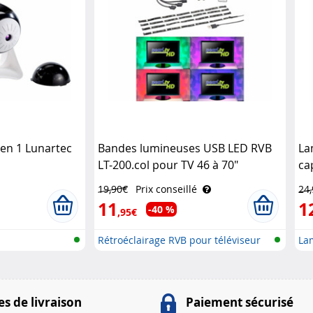
 en 1 Lunartec
Bandes lumineuses USB LED RVB
La
LT-200.col pour TV 46 à 70"
ca
Lunartec
re
19,90€
Prix conseillé
24
11
1
-40 %
,95€
Rétroéclairage RVB pour téléviseur
Lam
cap
s de livraison
Paiement sécurisé