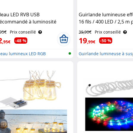
deau LED RVB USB
Guirlande lumineuse eff
lécommandé à luminosité
16 fils / 400 LED / 2,5 m
riable et 8 modes Lunartec
de Noël Lunartec
,95€
Prix conseillé
39,90€
Prix conseillé
2
19
-48 %
-50 %
,95€
,99€
deau lumineux LED RGB
Guirlande lumineuse à su
pou..