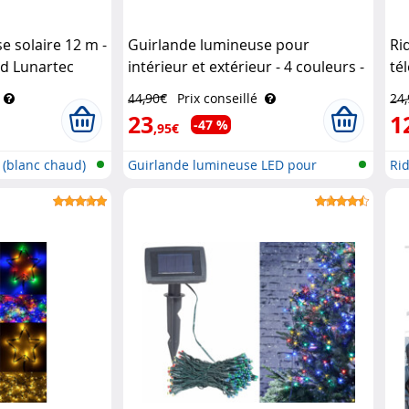
e solaire 12 m -
Guirlande lumineuse pour
Ri
d Lunartec
intérieur et extérieur - 4 couleurs -
té
32 m Lunartec
va
44,90€
Prix conseillé
24
23
1
-47 %
,95€
 (blanc chaud)
Guirlande lumineuse LED pour
Ri
intéri..