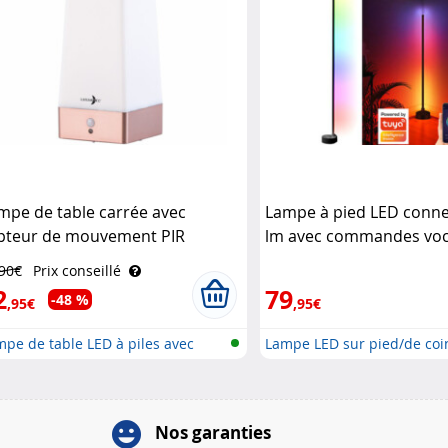
mpe de table carrée avec
Lampe à pied LED conne
pteur de mouvement PIR
lm avec commandes voca
chargeable Lunartec
coloris noir Luminea
,90€
Prix conseillé
2
79
-48 %
,95€
,95€
pe de table LED à piles avec
Lampe LED sur pied/de coi
..
s..
Nos garanties