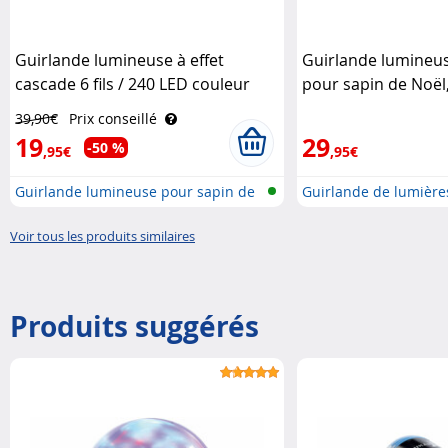
Guirlande lumineuse à effet
Guirlande lumineus
cascade 6 fils / 240 LED couleur
pour sapin de Noël,
changeante Lunartec
bluetooth & applic
39,90€
Prix conseillé
19
29
-50 %
,95€
,95€
Guirlande lumineuse pour sapin de
Guirlande de lumière
N..
de..
Voir tous les produits similaires
Produits suggérés