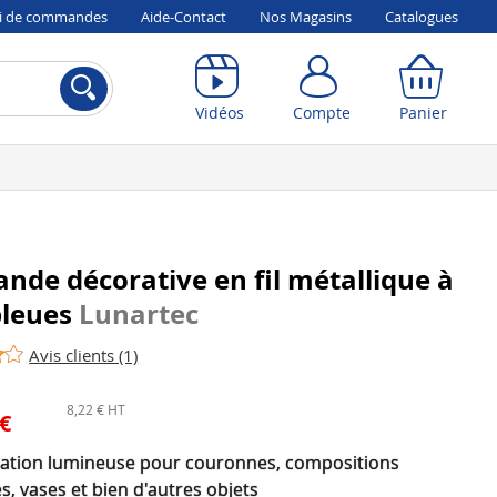
vi de commandes
Aide-Contact
Nos Magasins
Catalogues
Compte
Panier
Vidéos
Compte
Panier
ande décorative en fil métallique à
bleues
Lunartec
Avis clients (1)
8,22 € HT
 €
ation lumineuse pour couronnes, compositions
es, vases et bien d'autres objets