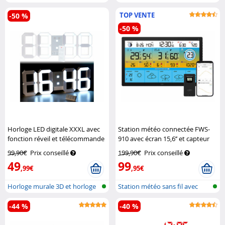
XXL ave...
compacte...
TOP VENTE
-50 %
-50 %
Horloge LED digitale XXXL avec
Station météo connectée FWS-
fonction réveil et télécommande
910 avec écran 15,6’’ et capteur
Lunartec
extérieur
Infactory
99,90€
Prix conseillé
199,90€
Prix conseillé
49
99
,99€
,95€
Horloge murale 3D et horloge
Station météo sans fil avec
de tab...
sonde e...
-44 %
-40 %