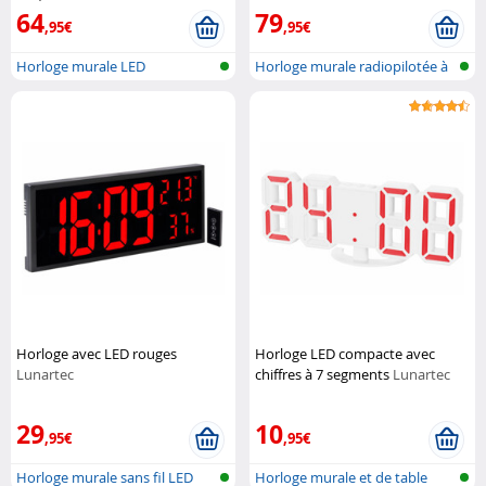
64
79
,95€
,95€
Horloge murale LED
Horloge murale radiopilotée à
LED a...
Horloge avec LED rouges
Horloge LED compacte avec
Lunartec
chiffres à 7 segments
Lunartec
29
10
,95€
,95€
Horloge murale sans fil LED
Horloge murale et de table