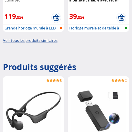
Lunartec
intensité variable avec réveil
Lunartec
119
39
,95€
,95€
Grande horloge murale à LED
Horloge murale et de table à
avec he...
LED 3D...
Voir tous les produits similaires
Produits suggérés