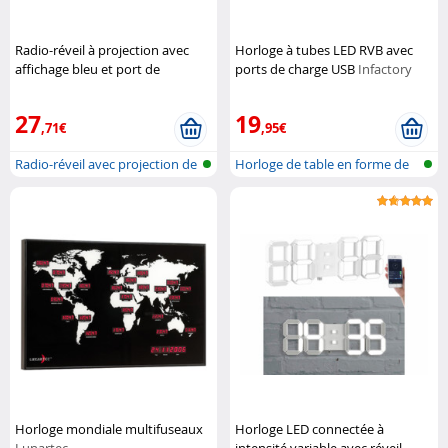
Radio-réveil à projection avec
Horloge à tubes LED RVB avec
affichage bleu et port de
ports de charge USB
Infactory
chargement USB
Auvisio
27
19
,71€
,95€
Radio-réveil avec projection de
Horloge de table en forme de
l'h...
tube à...
Horloge mondiale multifuseaux
Horloge LED connectée à