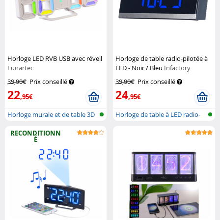
Horloge LED RVB USB avec réveil
Horloge de table radio-pilotée à
Lunartec
LED - Noir / Bleu
Infactory
39,90€
Prix conseillé
39,90€
Prix conseillé
22
24
,95€
,95€
Horloge murale et de table 3D
Horloge de table à LED radio-
avec...
piloté...
RECONDITIONN
É