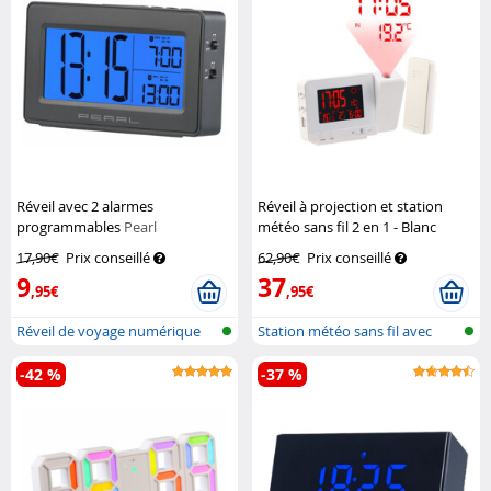
Réveil avec 2 alarmes
Réveil à projection et station
programmables
Pearl
météo sans fil 2 en 1 - Blanc
Infactory
17,90€
Prix conseillé
62,90€
Prix conseillé
9
37
,95€
,95€
Réveil de voyage numérique
Station météo sans fil avec
réveil...
-42 %
-37 %