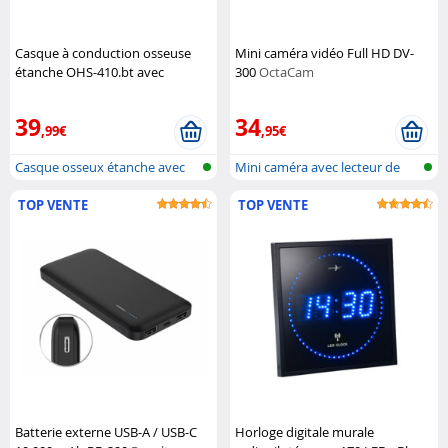
Casque à conduction osseuse
Mini caméra vidéo Full HD DV-
étanche OHS-410.bt avec
300
OctaCam
fonction bluetooth 5.4
Auvisio
39
34
,99€
,95€
Casque osseux étanche avec
Mini caméra avec lecteur de
bluetoot...
carte m...
TOP VENTE
TOP VENTE
Batterie externe USB-A / USB-C
Horloge digitale murale