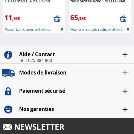
10 000 mAh PB-290
Revolt
radiopilotée avec 170 LED - Bleu
Lunartec
11
65
,95€
,95€
Powerbank avec entrée et
Montre murale radiopilotée à
sortie USB...
LED
Aide / Contact
Tél : 025 884 800
Modes de livraison
Paiement sécurisé
Nos garanties
NEWSLETTER