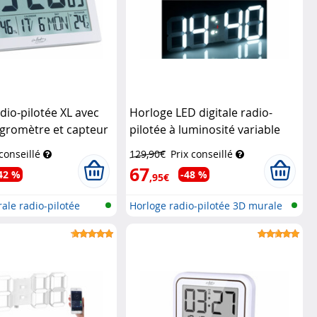
dio-pilotée XL avec
Horloge LED digitale radio-
gromètre et capteur
pilotée à luminosité variable
- Blanc
Infactory
avec fonction réveil
Lunartec
 conseillé
129,90€
Prix conseillé
67
42 %
-48 %
,95€
ale radio-pilotée
Horloge radio-pilotée 3D murale
et...