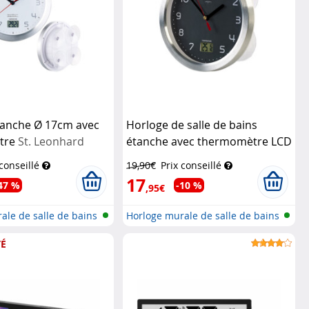
tanche Ø 17cm avec
Horloge de salle de bains
tre
St. Leonhard
étanche avec thermomètre LCD
St. Leonhard
 conseillé
19,90€
Prix conseillé
17
47 %
-10 %
,95€
ale de salle de bains
Horloge murale de salle de bains
av...
É