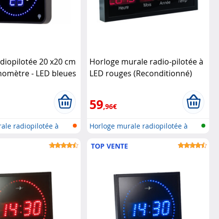
diopilotée 20 x20 cm
Horloge murale radio-pilotée à
momètre - LED bleues
LED rouges (Reconditionné)
Lunartec
59
,96€
ale radiopilotée à
Horloge murale radiopilotée à
LED a...
TOP VENTE