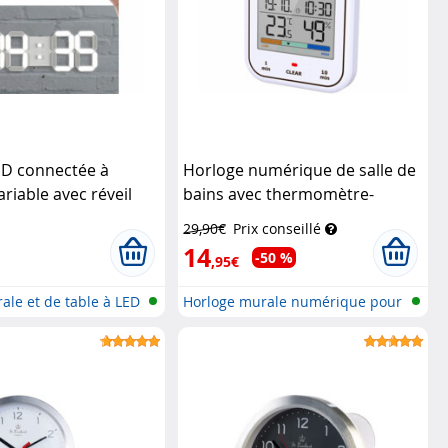
ED connectée à
Horloge numérique de salle de
ariable avec réveil
bains avec thermomètre-
hygromètre
Infactory
29,90€
Prix conseillé
14
-50 %
,95€
ale et de table à LED
Horloge murale numérique pour
salle...