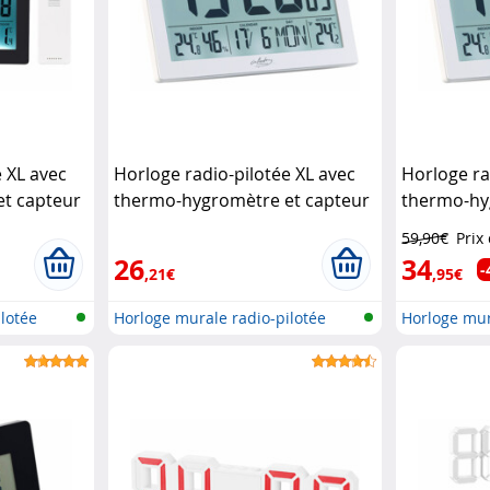
e XL avec
Horloge radio-pilotée XL avec
Horloge ra
t capteur
thermo-hygromètre et capteur
thermo-hy
tory
extérieur - Blanc
extérieur 
59,90€
Prix
(Reconditionné)
Infactory
26
34
-
,21€
,95€
lotée
Horloge murale radio-pilotée
Horloge mur
avec d...
avec d...