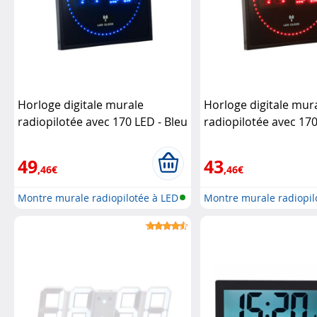
Horloge digitale murale
Horloge digitale mur
radiopilotée avec 170 LED - Bleu
radiopilotée avec 170
(reconditionnée)
Lunartec
Rouge (Reconditionn
Lunartec
49
43
,46€
,46€
Montre murale radiopilotée à LED
Montre murale radiopil