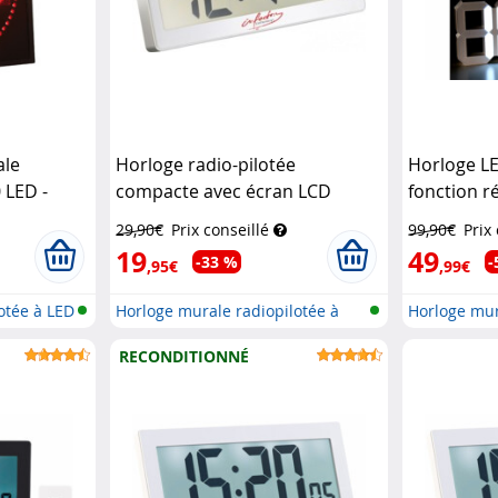
ale
Horloge radio-pilotée
Horloge LE
 LED -
compacte avec écran LCD
fonction ré
é)
Infactory
télécomm
29,90€
Prix conseillé
99,90€
Prix
19
49
-33 %
-
,95€
,99€
otée à LED
Horloge murale radiopilotée à
Horloge mur
affic...
tab...
RECONDITIONNÉ