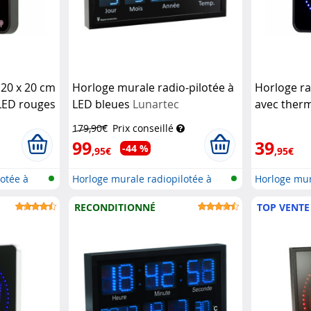
 20 x 20 cm
Horloge murale radio-pilotée à
Horloge ra
LED rouges
LED bleues
Lunartec
avec ther
Lunartec
179,90€
Prix conseillé
99
39
-44 %
,95€
,95€
otée à
Horloge murale radiopilotée à
Horloge mur
LED a...
LED a...
RECONDITIONNÉ
TOP VENTE