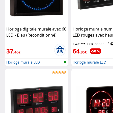
Horloge digitale murale avec 60
Horloge murale num
LED - Bleu (Reconditionné)
LED rouges avec heur
Lunartec
température
Lunarte
129,90€
Prix conseillé
37
64
-50 %
,46€
,95€
Horloge murale LED
Horloge murale LED