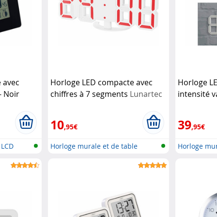
e avec
Horloge LED compacte avec
Horloge L
- Noir
chiffres à 7 segments
Lunartec
intensité v
Lunartec
10
39
,95€
,95€
e LCD
Horloge murale et de table
Horloge mur
compacte...
3D...