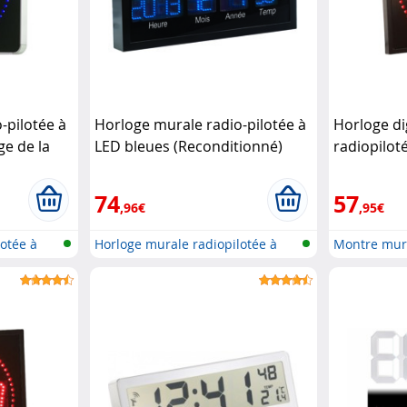
-pilotée à
Horloge murale radio-pilotée à
Horloge di
ge de la
LED bleues (Reconditionné)
radiopilot
itionné)
Lunartec
Rouge
Lun
74
57
,96€
,95€
otée à
Horloge murale radiopilotée à
Montre mura
LED a...