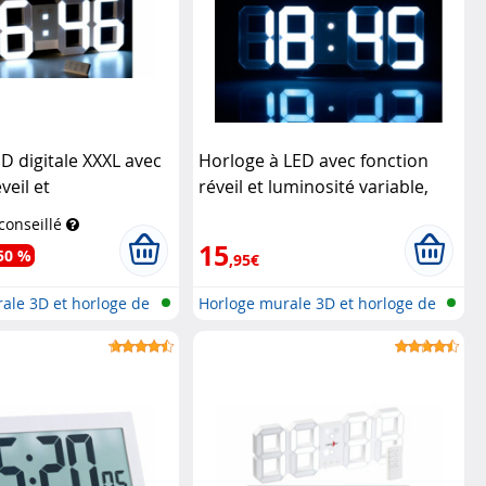
D digitale XXXL avec
Horloge à LED avec fonction
veil et
réveil et luminosité variable,
ande
Lunartec
21 cm
Lunartec
 conseillé
15
50 %
,95€
ale 3D et horloge de
Horloge murale 3D et horloge de
tab...