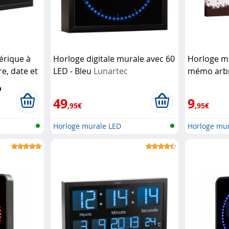
érique à
Horloge digitale murale avec 60
Horloge m
e, date et
LED - Bleu
Lunartec
mémo arb
c
49
9
,95€
,95€
Horloge murale LED
Horloge mur
aimantée