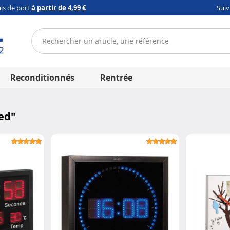
ais de port
à partir de 4,99 €
Sui
Reconditionnés
Rentrée
ed
"