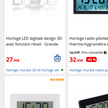
Horloge LED digitale design 3D
Horloge radio-piloté
avec fonction réveil - Grande
thermo-hygromètre e
Lunartec
extérieur - Noir
Infac
56,90€
Prix conseillé
27
32
-42 %
,95€
,95€
Horloge murale 3D et horloge de
Horloge murale radio-pi
tab...
avec d...