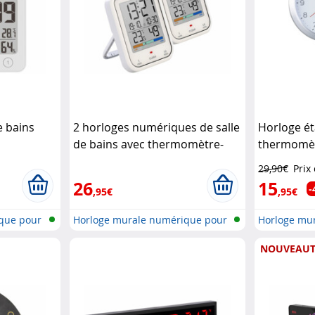
e bains
2 horloges numériques de salle
Horloge é
de bains avec thermomètre-
thermomè
mètre
hygromètre
Infactory
29,90€
Prix
26
15
-
,95€
,95€
que pour
Horloge murale numérique pour
Horloge mur
salle...
av...
NOUVEAUT