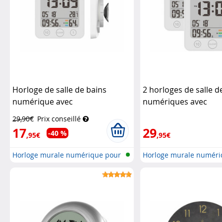
Horloge de salle de bains
2 horloges de salle d
numérique avec
numériques avec
thermomètre/hygromètre
thermomètre/hygro
29,90€
Prix conseillé
Infactory
Infactory
17
29
-40 %
,95€
,95€
Horloge murale numérique pour
Horloge murale numéri
salle...
salle...