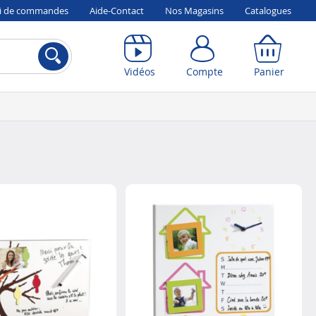
vi de commandes
Aide-Contact
Nos Magasins
Catalogues
Compte
Panier
Vidéos
Compte
Panier