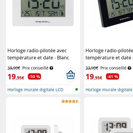
Horloge radio-pilotée avec
Horloge radio-piloté
température et date - Blanc
température et date 
Pearl
Pearl
39,90€
Prix conseillé
33,90€
Prix conseillé
19
19
-50 %
-41 %
,95€
,95€
Horloge murale digitale LCD
Horloge murale digital
radiopi...
radiopi...