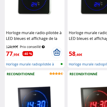
Horloge murale radio-pilotée à
Horloge murale radio
LED bleues et affichage de la
LED bleues et afficha
température
Lunartec
température (Recond
129,90€
Prix conseillé
Lunartec
77
58
-40 %
,95€
,46€
Horloge murale radiopilotée à
Horloge murale radiopil
LED a...
LED a...
RECONDITIONNÉ
RECONDITIONNÉ