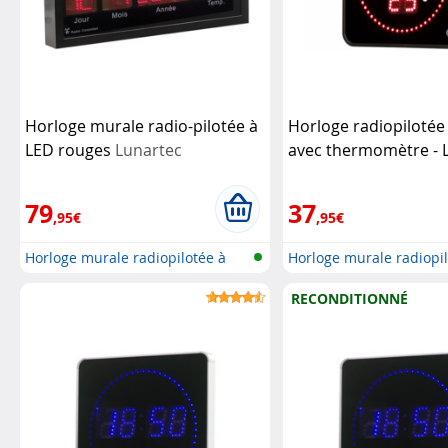
Horloge murale radio-pilotée à
Horloge radiopilotée
LED rouges
Lunartec
avec thermomètre - 
Lunartec
79
37
,95€
,95€
Horloge murale radiopilotée à
Horloge murale radiopil
LED a...
LED a...
RECONDITIONNÉ