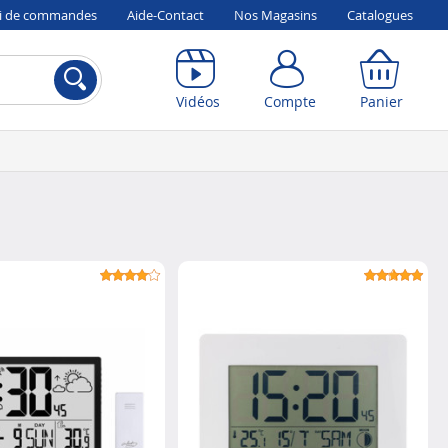
vi de commandes
Aide-Contact
Nos Magasins
Catalogues
Compte
Panier
Vidéos
Compte
Panier