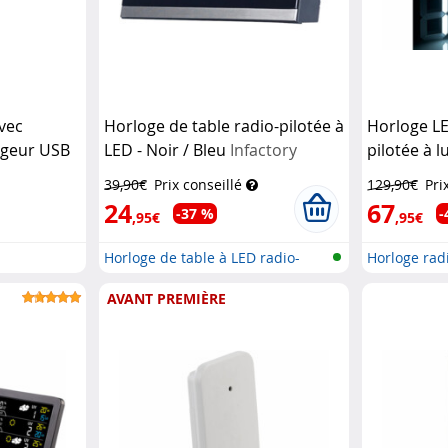
avec
Horloge de table radio-pilotée à
Horloge LE
rgeur USB
LED - Noir / Bleu
Infactory
pilotée à l
ctory
avec fonct
39,90€
Prix conseillé
129,90€
Pri
24
67
-37 %
-
,95€
,95€
Horloge de table à LED radio-
Horloge rad
piloté...
et...
AVANT PREMIÈRE