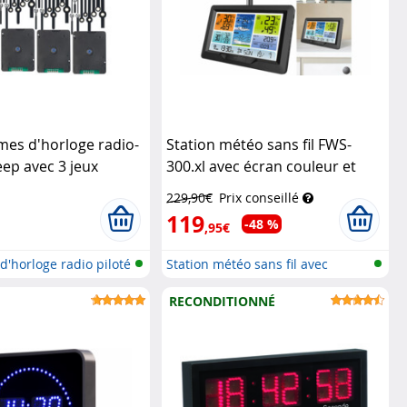
es d'horloge radio-
Station météo sans fil FWS-
eep avec 3 jeux
300.xl avec écran couleur et
St. Leonhard
station de mesure extérieure
229,90€
Prix conseillé
Infactory
119
-48 %
,95€
'horloge radio piloté
Station météo sans fil avec
pluviom...
RECONDITIONNÉ