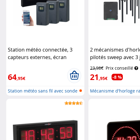
Station météo connectée, 3
2 mécanismes d'horl
capteurs externes, écran
pilotés sweep avec 3 
couleur, horloge
Infactory
d'aiguilles
St. Leonha
23,98€
Prix conseillé
64
21
-8 %
,95€
,95€
Station météo sans fil avec sonde
Mécanisme d'horloge ra
e...