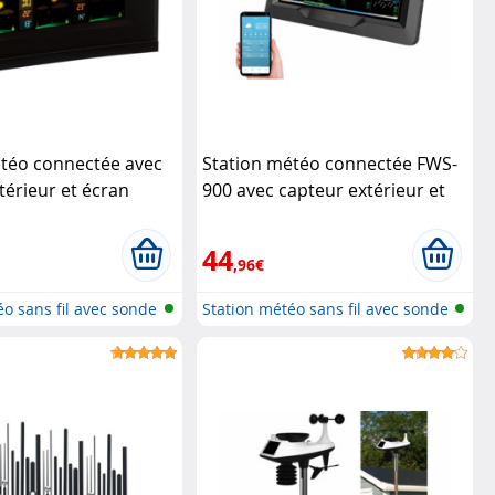
étéo connectée avec
Station météo connectée FWS-
térieur et écran
900 avec capteur extérieur et
WS-740
écran couleur (Reconditionné)
ionné)
Infactory
Infactory
44
,96€
éo sans fil avec sonde
Station météo sans fil avec sonde
e...