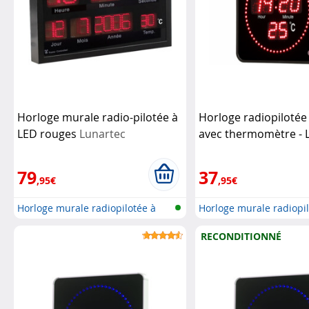
Horloge murale radio-pilotée à
Horloge radiopilotée
LED rouges
Lunartec
avec thermomètre - 
Lunartec
79
37
,95€
,95€
Horloge murale radiopilotée à
Horloge murale radiopil
LED a...
LED a...
RECONDITIONNÉ