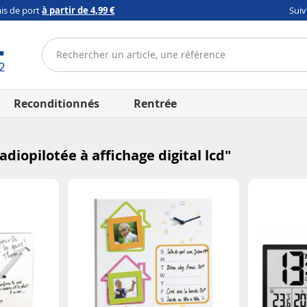
ais de port
à partir de 4,99 €
Sui
Reconditionnés
Rentrée
diopilotée à affichage digital lcd
"