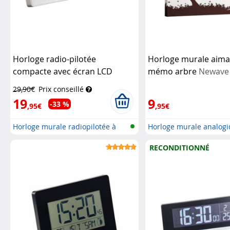
Horloge radio-pilotée
Horloge murale aim
compacte avec écran LCD
mémo arbre
Newave
Infactory
29,90€
Prix conseillé
19
9
-33 %
,95€
,95€
Horloge murale radiopilotée à
Horloge murale analog
affic...
aimantée
RECONDITIONNÉ