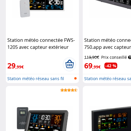
Station météo connectée FWS-
Station météo conne
1205 avec capteur extérieur
750.app avec capteur
Luminea Home Control
Infactory
119,90€
Prix conseillé
29
69
-42 %
,99€
,99€
Station météo réseau sans fil
Station météo réseau sa
avec...
avec...