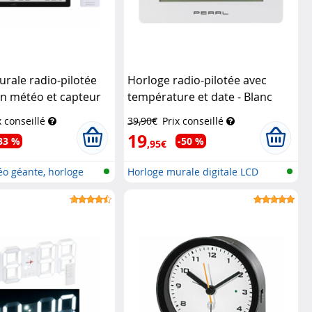
rale radio-pilotée
Horloge radio-pilotée avec
on météo et capteur
température et date - Blanc
nfactory
Pearl
x conseillé
39,90€
Prix conseillé
19
33 %
-50 %
,95€
éo géante, horloge
Horloge murale digitale LCD
radiopi...