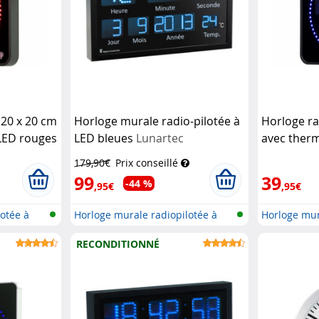
 20 x 20 cm
Horloge murale radio-pilotée à
Horloge ra
LED rouges
LED bleues
Lunartec
avec ther
Lunartec
179,90€
Prix conseillé
99
39
-44 %
,95€
,95€
otée à
Horloge murale radiopilotée à
Horloge mur
LED a...
LED a...
RECONDITIONNÉ