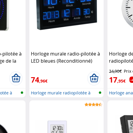
-pilotée à
Horloge murale radio-pilotée à
Horloge de
ge de la
LED bleues (Reconditionné)
radiopilot
itionné)
Lunartec
34,90€
Prix
74
17
-
,96€
,95€
otée à
Horloge murale radiopilotée à
Horloge ana
LED a...