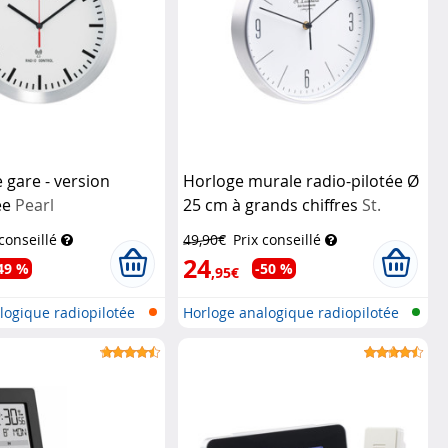
 gare - version
Horloge murale radio-pilotée Ø
ée
Pearl
25 cm à grands chiffres
St.
Leonhard
 conseillé
49,90€
Prix conseillé
24
49 %
-50 %
,95€
logique radiopilotée
Horloge analogique radiopilotée