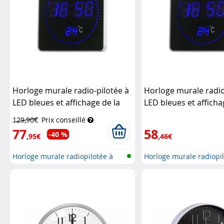
Horloge murale radio-pilotée à
Horloge murale radio
LED bleues et affichage de la
LED bleues et afficha
température
Lunartec
température (Recond
129,90€
Prix conseillé
Lunartec
77
58
-40 %
,95€
,46€
Horloge murale radiopilotée à
Horloge murale radiopil
LED a...
LED a...