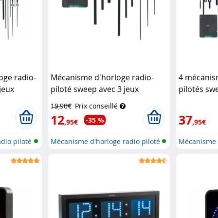
oge radio-
Mécanisme d'horloge radio-
4 mécanism
jeux
piloté sweep avec 3 jeux
pilotés sw
rd
d'aiguilles
St. Leonhard
d'aiguilles
19,90€
Prix conseillé
12
37
-35 %
,95€
,95€
dio piloté
Mécanisme d'horloge radio piloté
Mécanisme d