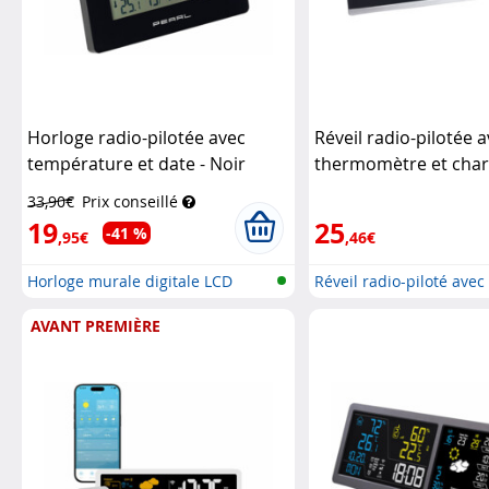
Horloge radio-pilotée avec
Réveil radio-pilotée 
température et date - Noir
thermomètre et cha
Pearl
(Reconditionné)
Infa
33,90€
Prix conseillé
19
25
-41 %
,95€
,46€
Horloge murale digitale LCD
Réveil radio-piloté avec
radiopi...
thermomètr...
AVANT PREMIÈRE