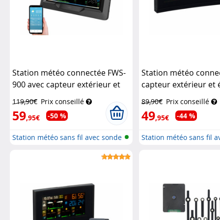
Station météo connectée FWS-
Station météo conne
900 avec capteur extérieur et
capteur extérieur et
écran couleur
Infactory
couleur FWS-740
Inf
119,90€
Prix conseillé
89,90€
Prix conseillé
59
49
-50 %
-44 %
,95€
,95€
Station météo sans fil avec sonde
Station météo sans fil 
e...
e...