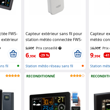
ctée FWS-
Capteur extérieur sans fil pour
Capteur ex
 extérieur
station météo connectée FWS-
météo con
1205
Luminea Home Control
Infactory
9,90€
Prix conseillé
16,90€
Prix
6
9
-29 %
-41
,99€
,99€
ns fil
Station météo réseau sans fil
Station mété
avec...
avec...
RECONDITIONNÉ
RECONDIT