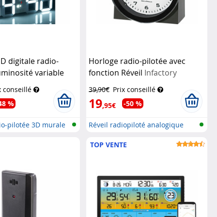
D digitale radio-
Horloge radio-pilotée avec
uminosité variable
fonction Réveil
Infactory
ion réveil
Lunartec
x conseillé
39,90€
Prix conseillé
19
48 %
-50 %
,95€
io-pilotée 3D murale
Réveil radiopiloté analogique
TOP VENTE