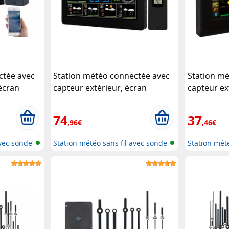
ctée avec
Station météo connectée avec
Station m
 écran
capteur extérieur, écran
capteur ex
actory
couleur et tendances à 5 jours
couleur F
(Reconditionné)
Infactory
(Recondit
74
37
,96€
,46€
avec sonde
Station météo sans fil avec sonde
Station mét
e...
e...