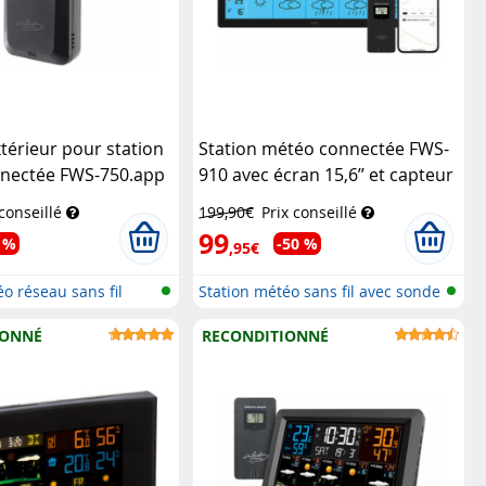
térieur pour station
Station météo connectée FWS-
nectée FWS-750.app
910 avec écran 15,6’’ et capteur
extérieur
Infactory
 conseillé
199,90€
Prix conseillé
99
 %
-50 %
,95€
o réseau sans fil
Station météo sans fil avec sonde
e...
IONNÉ
RECONDITIONNÉ