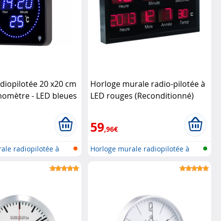
diopilotée 20 x20 cm
Horloge murale radio-pilotée à
momètre - LED bleues
LED rouges (Reconditionné)
Lunartec
59
,96€
ale radiopilotée à
Horloge murale radiopilotée à
LED a...