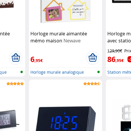
antée
Horloge murale aimantée
Horloge mu
mémo maison
Newave
avec stati
extérieur
I
129,90€
Pri
6
86
-
,95€
,95€
ique
Horloge murale analogique
Station mét
aimantée
radio...