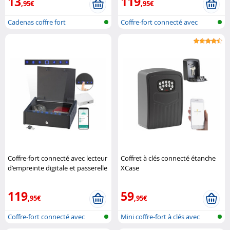
13
119
,95€
,95€
Cadenas coffre fort
Coffre-fort connecté avec
reconnais..
Coffre-fort connecté avec lecteur
Coffret à clés connecté étanche
d’empreinte digitale et passerelle
XCase
wifi XCase
119
59
,95€
,95€
Coffre-fort connecté avec
Mini coffre-fort à clés avec
reconnais..
blueto..