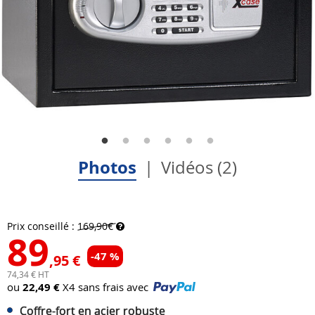
Photos
Vidéos (2)
Prix conseillé :
169,90€
89
-47 %
,95 €
74,34 € HT
ou
22,49 €
X4 sans frais avec
Coffre-fort en acier robuste