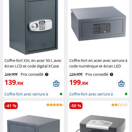
Coffre-fort XXL en acier 50 L avec
Coffre-fort en acier avec serrure à
écran LCD et code digital XCase
code numérique et écran LED
XCase
249,90€
Prix conseillé
229,90€
Prix conseillé
139
199
,95€
,95€
Coffre-fort avec serrure à
Coffre-fort avec serrure à
combinai..
combinai..
-41 %
-50 %