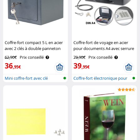
Coffre-fort compact 5 L en acier
Coffre-fort de voyage en acier
avec 2 clés à double panneton
pour documents A4 avec serrure
XCase
électronique XCase
62,90€
Prix conseillé
79,90€
Prix conseillé
36
39
,95€
,95€
Mini coffre-fort avec clé
Coffre-fort électronique pour
docum..