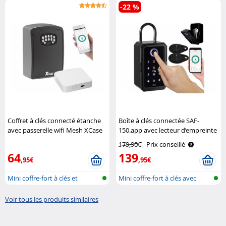
-22 %
Coffret à clés connecté étanche
Boîte à clés connectée SAF-
avec passerelle wifi Mesh XCase
150.app avec lecteur d’empreinte
et 2 transpondeurs XCase
179,90€
Prix conseillé
64
139
,95€
,95€
Mini coffre-fort à clés et
Mini coffre-fort à clés avec
passerel..
Blueto..
Voir tous les produits similaires