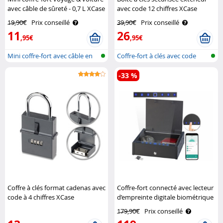
avec câble de sûreté - 0,7 L XCase
avec code 12 chiffres XCase
19,90€
Prix conseillé
39,90€
Prix conseillé
11
26
,95€
,95€
Mini coffre-fort avec câble en
Coffre-fort à clés avec code
acie..
numéri..
-33 %
Coffre à clés format cadenas avec
Coffre-fort connecté avec lecteur
code à 4 chiffres XCase
d’empreinte digitale biométrique
XCase
179,90€
Prix conseillé