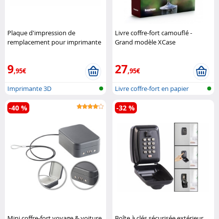
Plaque d'impression de
Livre coffre-fort camouflé -
remplacement pour imprimante
Grand modèle XCase
3D EX1 3D FreeSculpt
9
27
,95€
,95€
Imprimante 3D
Livre coffre-fort en papier
véritab..
-40 %
-32 %
Mini coffre-fort voyage & voiture
Boîte à clés sécurisée extérieur