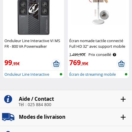
Onduleur Line Interactive VI MS
Écran nomade tactile connecté
FR - 800 VA Powerwalker
Full HD 32" avec support mobile
et batterie Auvisio
1 499,90€
Prix conseillé
99
769
,95€
,95€
Onduleur Line Interactive
Écran de streaming mobile
avec écra..
Aide / Contact
Tél : 025 884 800
Modes de livraison