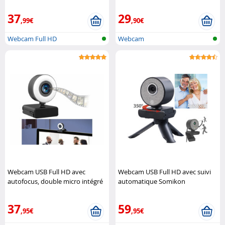
37
29
,99€
,90€
Webcam Full HD
Webcam
Webcam USB Full HD avec
Webcam USB Full HD avec suivi
autofocus, double micro intégré
automatique Somikon
et anneau d'éclairage Somikon
37
59
,95€
,95€