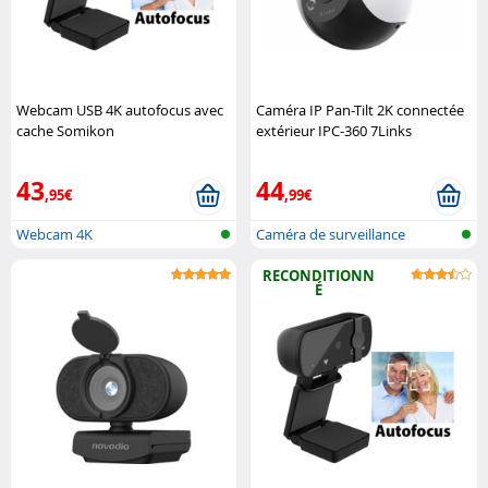
Webcam USB 4K autofocus avec
Caméra IP Pan-Tilt 2K connectée
cache Somikon
extérieur IPC-360 7Links
43
44
,95€
,99€
Webcam 4K
Caméra de surveillance
extérieur IP..
RECONDITIONN
É