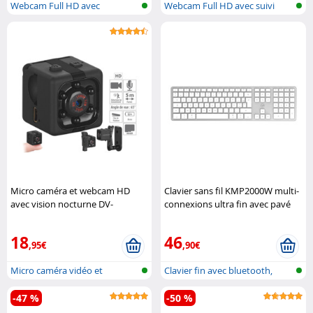
Webcam Full HD avec
Webcam Full HD avec suivi
microphone et a..
automatiq..
Micro caméra et webcam HD
Clavier sans fil KMP2000W multi-
avec vision nocturne DV-
connexions ultra fin avec pavé
710.cube Somikon
numérique Mobility Lab
18
46
,95€
,90€
Micro caméra vidéo et
Clavier fin avec bluetooth,
webcam
optimis..
-47 %
-50 %