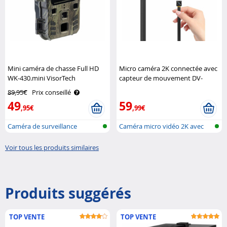
Mini caméra de chasse Full HD
Micro caméra 2K connectée avec
WK-430.mini VisorTech
capteur de mouvement DV-
345.mini Somikon
89,95€
Prix conseillé
49
59
,95€
,99€
Caméra de surveillance
Caméra micro vidéo 2K avec
Animaux
wifi, à ..
Voir tous les produits similaires
Produits suggérés
TOP VENTE
TOP VENTE